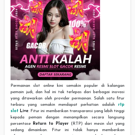
Permainan slot online kini semakin populer di kalangan
pemain judi, dan hal ini tak terlepas dari berbagai inovasi
yang ditawarkan oleh provider permainan. Salah satu fitur
terbaru yang semakin mendapat perhatian adalah
rtp
slot
Live
. Fitur ini memberikan transparansi yang lebih tinggi
kepada pemain dengan menampilkan secara langsung
persentase
Return to Player
(RTP) dari mesin slot yang
sedang dimainkan. Fitur ini tidak hanya memberikan