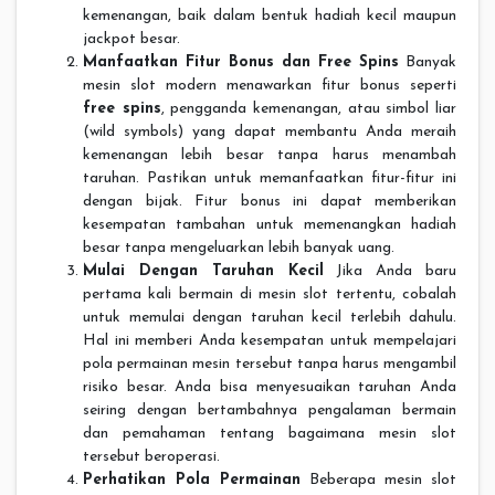
kemenangan, baik dalam bentuk hadiah kecil maupun
jackpot besar.
Manfaatkan Fitur Bonus dan Free Spins
Banyak
mesin slot modern menawarkan fitur bonus seperti
free spins
, pengganda kemenangan, atau simbol liar
(wild symbols) yang dapat membantu Anda meraih
kemenangan lebih besar tanpa harus menambah
taruhan. Pastikan untuk memanfaatkan fitur-fitur ini
dengan bijak. Fitur bonus ini dapat memberikan
kesempatan tambahan untuk memenangkan hadiah
besar tanpa mengeluarkan lebih banyak uang.
Mulai Dengan Taruhan Kecil
Jika Anda baru
pertama kali bermain di mesin slot tertentu, cobalah
untuk memulai dengan taruhan kecil terlebih dahulu.
Hal ini memberi Anda kesempatan untuk mempelajari
pola permainan mesin tersebut tanpa harus mengambil
risiko besar. Anda bisa menyesuaikan taruhan Anda
seiring dengan bertambahnya pengalaman bermain
dan pemahaman tentang bagaimana mesin slot
tersebut beroperasi.
Perhatikan Pola Permainan
Beberapa mesin slot