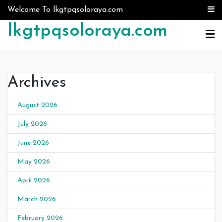
Skip to content
Welcome To lkgtpqsoloraya.com
lkgtpqsoloraya.com
Archives
August 2026
July 2026
June 2026
May 2026
April 2026
March 2026
February 2026