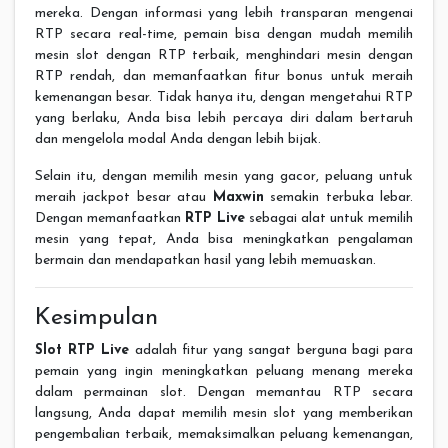
mereka. Dengan informasi yang lebih transparan mengenai
RTP secara real-time, pemain bisa dengan mudah memilih
mesin slot dengan RTP terbaik, menghindari mesin dengan
RTP rendah, dan memanfaatkan fitur bonus untuk meraih
kemenangan besar. Tidak hanya itu, dengan mengetahui RTP
yang berlaku, Anda bisa lebih percaya diri dalam bertaruh
dan mengelola modal Anda dengan lebih bijak.
Selain itu, dengan memilih mesin yang gacor, peluang untuk
meraih jackpot besar atau
Maxwin
semakin terbuka lebar.
Dengan memanfaatkan
RTP Live
sebagai alat untuk memilih
mesin yang tepat, Anda bisa meningkatkan pengalaman
bermain dan mendapatkan hasil yang lebih memuaskan.
Kesimpulan
Slot RTP Live
adalah fitur yang sangat berguna bagi para
pemain yang ingin meningkatkan peluang menang mereka
dalam permainan slot. Dengan memantau RTP secara
langsung, Anda dapat memilih mesin slot yang memberikan
pengembalian terbaik, memaksimalkan peluang kemenangan,