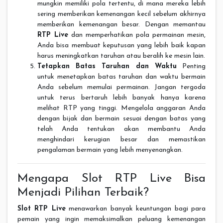
mungkin memiliki pola tertentu, di mana mereka lebih
sering memberikan kemenangan kecil sebelum akhirnya
memberikan kemenangan besar. Dengan memantau
RTP Live
dan memperhatikan pola permainan mesin,
Anda bisa membuat keputusan yang lebih baik kapan
harus meningkatkan taruhan atau beralih ke mesin lain.
Tetapkan Batas Taruhan dan Waktu
Penting
untuk menetapkan batas taruhan dan waktu bermain
Anda sebelum memulai permainan. Jangan tergoda
untuk terus bertaruh lebih banyak hanya karena
melihat RTP yang tinggi. Mengelola anggaran Anda
dengan bijak dan bermain sesuai dengan batas yang
telah Anda tentukan akan membantu Anda
menghindari kerugian besar dan memastikan
pengalaman bermain yang lebih menyenangkan.
Mengapa Slot RTP Live Bisa
Menjadi Pilihan Terbaik?
Slot RTP Live
menawarkan banyak keuntungan bagi para
pemain yang ingin memaksimalkan peluang kemenangan