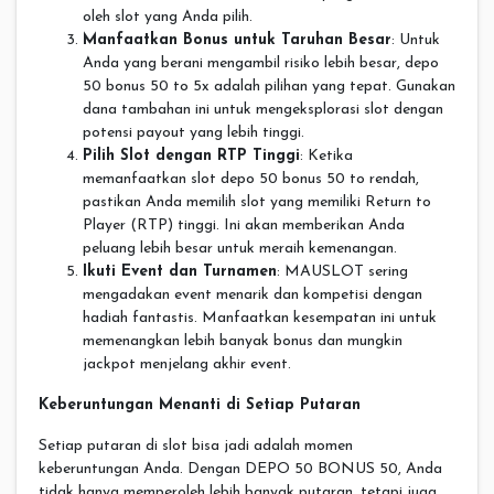
oleh slot yang Anda pilih.
Manfaatkan Bonus untuk Taruhan Besar
: Untuk
Anda yang berani mengambil risiko lebih besar, depo
50 bonus 50 to 5x adalah pilihan yang tepat. Gunakan
dana tambahan ini untuk mengeksplorasi slot dengan
potensi payout yang lebih tinggi.
Pilih Slot dengan RTP Tinggi
: Ketika
memanfaatkan slot depo 50 bonus 50 to rendah,
pastikan Anda memilih slot yang memiliki Return to
Player (RTP) tinggi. Ini akan memberikan Anda
peluang lebih besar untuk meraih kemenangan.
Ikuti Event dan Turnamen
: MAUSLOT sering
mengadakan event menarik dan kompetisi dengan
hadiah fantastis. Manfaatkan kesempatan ini untuk
memenangkan lebih banyak bonus dan mungkin
jackpot menjelang akhir event.
Keberuntungan Menanti di Setiap Putaran
Setiap putaran di slot bisa jadi adalah momen
keberuntungan Anda. Dengan DEPO 50 BONUS 50, Anda
tidak hanya memperoleh lebih banyak putaran, tetapi juga