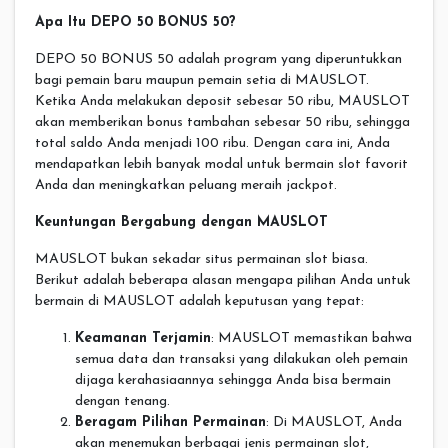
Apa Itu DEPO 50 BONUS 50?
DEPO 50 BONUS 50 adalah program yang diperuntukkan
bagi pemain baru maupun pemain setia di MAUSLOT.
Ketika Anda melakukan deposit sebesar 50 ribu, MAUSLOT
akan memberikan bonus tambahan sebesar 50 ribu, sehingga
total saldo Anda menjadi 100 ribu. Dengan cara ini, Anda
mendapatkan lebih banyak modal untuk bermain slot favorit
Anda dan meningkatkan peluang meraih jackpot.
Keuntungan Bergabung dengan MAUSLOT
MAUSLOT bukan sekadar situs permainan slot biasa.
Berikut adalah beberapa alasan mengapa pilihan Anda untuk
bermain di MAUSLOT adalah keputusan yang tepat:
Keamanan Terjamin
: MAUSLOT memastikan bahwa
semua data dan transaksi yang dilakukan oleh pemain
dijaga kerahasiaannya sehingga Anda bisa bermain
dengan tenang.
Beragam Pilihan Permainan
: Di MAUSLOT, Anda
akan menemukan berbagai jenis permainan slot,