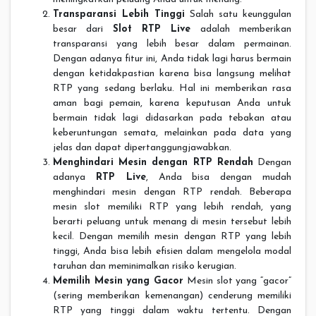
Transparansi Lebih Tinggi
Salah satu keunggulan
besar dari
Slot RTP Live
adalah memberikan
transparansi yang lebih besar dalam permainan.
Dengan adanya fitur ini, Anda tidak lagi harus bermain
dengan ketidakpastian karena bisa langsung melihat
RTP yang sedang berlaku. Hal ini memberikan rasa
aman bagi pemain, karena keputusan Anda untuk
bermain tidak lagi didasarkan pada tebakan atau
keberuntungan semata, melainkan pada data yang
jelas dan dapat dipertanggungjawabkan.
Menghindari Mesin dengan RTP Rendah
Dengan
adanya
RTP Live
, Anda bisa dengan mudah
menghindari mesin dengan RTP rendah. Beberapa
mesin slot memiliki RTP yang lebih rendah, yang
berarti peluang untuk menang di mesin tersebut lebih
kecil. Dengan memilih mesin dengan RTP yang lebih
tinggi, Anda bisa lebih efisien dalam mengelola modal
taruhan dan meminimalkan risiko kerugian.
Memilih Mesin yang Gacor
Mesin slot yang “gacor”
(sering memberikan kemenangan) cenderung memiliki
RTP yang tinggi dalam waktu tertentu. Dengan