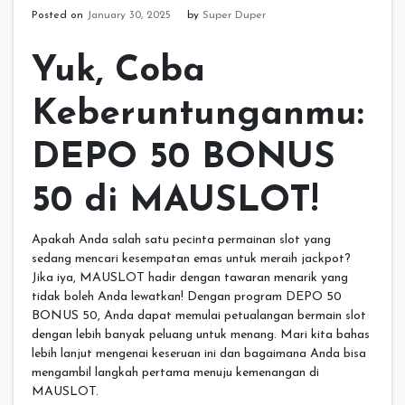
Posted on
January 30, 2025
by
Super Duper
Yuk, Coba
Keberuntunganmu:
DEPO 50 BONUS
50 di MAUSLOT!
Apakah Anda salah satu pecinta permainan slot yang
sedang mencari kesempatan emas untuk meraih jackpot?
Jika iya, MAUSLOT hadir dengan tawaran menarik yang
tidak boleh Anda lewatkan! Dengan program DEPO 50
BONUS 50, Anda dapat memulai petualangan bermain slot
dengan lebih banyak peluang untuk menang. Mari kita bahas
lebih lanjut mengenai keseruan ini dan bagaimana Anda bisa
mengambil langkah pertama menuju kemenangan di
MAUSLOT.