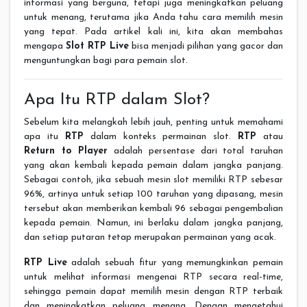
informasi yang berguna, tetapi juga meningkatkan peluang
untuk menang, terutama jika Anda tahu cara memilih mesin
yang tepat. Pada artikel kali ini, kita akan membahas
mengapa
Slot RTP Live
bisa menjadi pilihan yang gacor dan
menguntungkan bagi para pemain slot.
Apa Itu RTP dalam Slot?
Sebelum kita melangkah lebih jauh, penting untuk memahami
apa itu
RTP
dalam konteks permainan slot.
RTP
atau
Return to Player
adalah persentase dari total taruhan
yang akan kembali kepada pemain dalam jangka panjang.
Sebagai contoh, jika sebuah mesin slot memiliki RTP sebesar
96%, artinya untuk setiap 100 taruhan yang dipasang, mesin
tersebut akan memberikan kembali 96 sebagai pengembalian
kepada pemain. Namun, ini berlaku dalam jangka panjang,
dan setiap putaran tetap merupakan permainan yang acak.
RTP Live
adalah sebuah fitur yang memungkinkan pemain
untuk melihat informasi mengenai RTP secara real-time,
sehingga pemain dapat memilih mesin dengan RTP terbaik
dan meningkatkan peluang menang. Dengan mengetahui