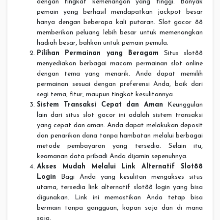
dengan tingkat kemenangan yang tinggi. Banyak
pemain yang berhasil mendapatkan jackpot besar
hanya dengan beberapa kali putaran. Slot gacor 88
memberikan peluang lebih besar untuk memenangkan
hadiah besar, bahkan untuk pemain pemula.
Pilihan Permainan yang Beragam
Situs slot88
menyediakan berbagai macam permainan slot online
dengan tema yang menarik. Anda dapat memilih
permainan sesuai dengan preferensi Anda, baik dari
segi tema, fitur, maupun tingkat kesulitannya.
Sistem Transaksi Cepat dan Aman
Keunggulan
lain dari situs slot gacor ini adalah sistem transaksi
yang cepat dan aman. Anda dapat melakukan deposit
dan penarikan dana tanpa hambatan melalui berbagai
metode pembayaran yang tersedia. Selain itu,
keamanan data pribadi Anda dijamin sepenuhnya.
Akses Mudah Melalui Link Alternatif Slot88
Login
Bagi Anda yang kesulitan mengakses situs
utama, tersedia link alternatif slot88 login yang bisa
digunakan. Link ini memastikan Anda tetap bisa
bermain tanpa gangguan, kapan saja dan di mana
saja.