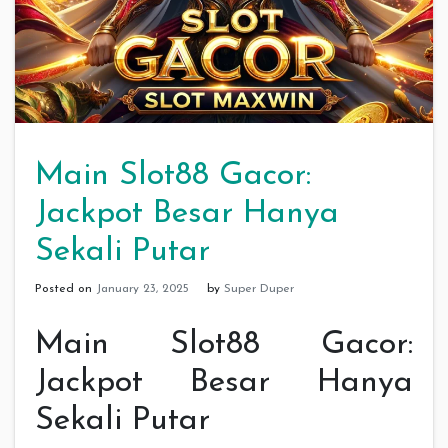
Main Slot88 Gacor:
Jackpot Besar Hanya
Sekali Putar
Posted on
January 23, 2025
by
Super Duper
Main Slot88 Gacor:
Jackpot Besar Hanya
Sekali Putar