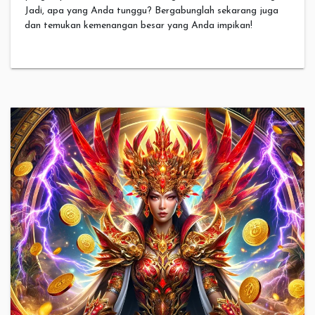
Jadi, apa yang Anda tunggu? Bergabunglah sekarang juga
dan temukan kemenangan besar yang Anda impikan!