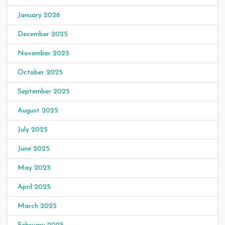
January 2026
December 2025
November 2025
October 2025
September 2025
August 2025
July 2025
June 2025
May 2025
April 2025
March 2025