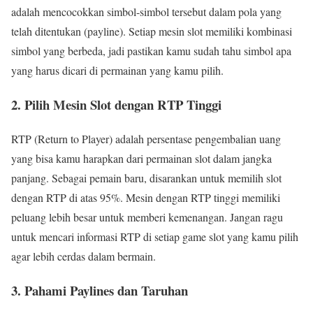
adalah mencocokkan simbol-simbol tersebut dalam pola yang
telah ditentukan (payline). Setiap mesin slot memiliki kombinasi
simbol yang berbeda, jadi pastikan kamu sudah tahu simbol apa
yang harus dicari di permainan yang kamu pilih.
2.
Pilih Mesin Slot dengan RTP Tinggi
RTP (Return to Player) adalah persentase pengembalian uang
yang bisa kamu harapkan dari permainan slot dalam jangka
panjang. Sebagai pemain baru, disarankan untuk memilih slot
dengan RTP di atas 95%. Mesin dengan RTP tinggi memiliki
peluang lebih besar untuk memberi kemenangan. Jangan ragu
untuk mencari informasi RTP di setiap game slot yang kamu pilih
agar lebih cerdas dalam bermain.
3.
Pahami Paylines dan Taruhan