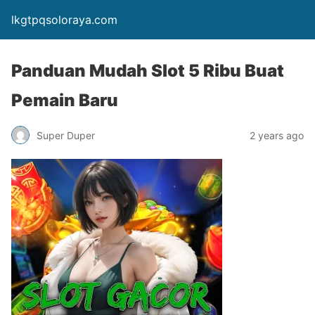
lkgtpqsoloraya.com
Panduan Mudah Slot 5 Ribu Buat
Pemain Baru
Super Duper
2 years ago