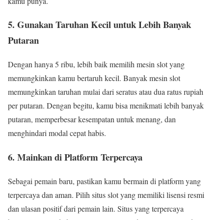
kamu punya.
5.
Gunakan Taruhan Kecil untuk Lebih Banyak
Putaran
Dengan hanya 5 ribu, lebih baik memilih mesin slot yang
memungkinkan kamu bertaruh kecil. Banyak mesin slot
memungkinkan taruhan mulai dari seratus atau dua ratus rupiah
per putaran. Dengan begitu, kamu bisa menikmati lebih banyak
putaran, memperbesar kesempatan untuk menang, dan
menghindari modal cepat habis.
6.
Mainkan di Platform Terpercaya
Sebagai pemain baru, pastikan kamu bermain di platform yang
terpercaya dan aman. Pilih situs slot yang memiliki lisensi resmi
dan ulasan positif dari pemain lain. Situs yang terpercaya