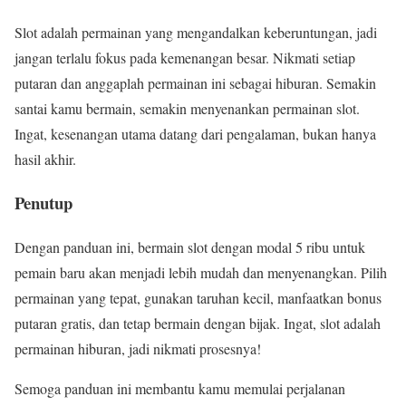
Slot adalah permainan yang mengandalkan keberuntungan, jadi
jangan terlalu fokus pada kemenangan besar. Nikmati setiap
putaran dan anggaplah permainan ini sebagai hiburan. Semakin
santai kamu bermain, semakin menyenankan permainan slot.
Ingat, kesenangan utama datang dari pengalaman, bukan hanya
hasil akhir.
Penutup
Dengan panduan ini, bermain slot dengan modal 5 ribu untuk
pemain baru akan menjadi lebih mudah dan menyenangkan. Pilih
permainan yang tepat, gunakan taruhan kecil, manfaatkan bonus
putaran gratis, dan tetap bermain dengan bijak. Ingat, slot adalah
permainan hiburan, jadi nikmati prosesnya!
Semoga panduan ini membantu kamu memulai perjalanan