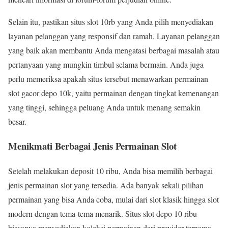
Selain itu, pastikan situs slot 10rb yang Anda pilih menyediakan
layanan pelanggan yang responsif dan ramah. Layanan pelanggan
yang baik akan membantu Anda mengatasi berbagai masalah atau
pertanyaan yang mungkin timbul selama bermain. Anda juga
perlu memeriksa apakah situs tersebut menawarkan permainan
slot gacor depo 10k, yaitu permainan dengan tingkat kemenangan
yang tinggi, sehingga peluang Anda untuk menang semakin
besar.
Menikmati Berbagai Jenis Permainan Slot
Setelah melakukan deposit 10 ribu, Anda bisa memilih berbagai
jenis permainan slot yang tersedia. Ada banyak sekali pilihan
permainan yang bisa Anda coba, mulai dari slot klasik hingga slot
modern dengan tema-tema menarik. Situs slot depo 10 ribu
biasanya menyediakan koleksi permainan dari provider ternama,