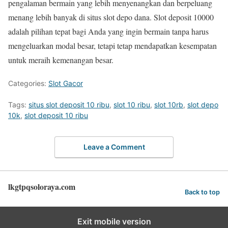
pengalaman bermain yang lebih menyenangkan dan berpeluang
menang lebih banyak di situs slot depo dana. Slot deposit 10000
adalah pilihan tepat bagi Anda yang ingin bermain tanpa harus
mengeluarkan modal besar, tetapi tetap mendapatkan kesempatan
untuk meraih kemenangan besar.
Categories:
Slot Gacor
Tags:
situs slot deposit 10 ribu
,
slot 10 ribu
,
slot 10rb
,
slot depo
10k
,
slot deposit 10 ribu
Leave a Comment
lkgtpqsoloraya.com
Back to top
Exit mobile version