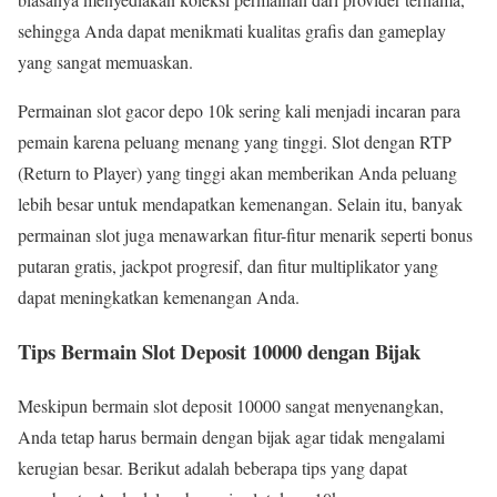
sehingga Anda dapat menikmati kualitas grafis dan gameplay
yang sangat memuaskan.
Permainan slot gacor depo 10k sering kali menjadi incaran para
pemain karena peluang menang yang tinggi. Slot dengan RTP
(Return to Player) yang tinggi akan memberikan Anda peluang
lebih besar untuk mendapatkan kemenangan. Selain itu, banyak
permainan slot juga menawarkan fitur-fitur menarik seperti bonus
putaran gratis, jackpot progresif, dan fitur multiplikator yang
dapat meningkatkan kemenangan Anda.
Tips Bermain Slot Deposit 10000 dengan Bijak
Meskipun bermain slot deposit 10000 sangat menyenangkan,
Anda tetap harus bermain dengan bijak agar tidak mengalami
kerugian besar. Berikut adalah beberapa tips yang dapat