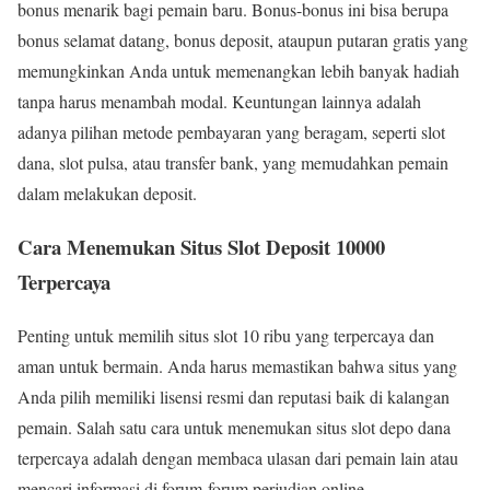
bonus menarik bagi pemain baru. Bonus-bonus ini bisa berupa
bonus selamat datang, bonus deposit, ataupun putaran gratis yang
memungkinkan Anda untuk memenangkan lebih banyak hadiah
tanpa harus menambah modal. Keuntungan lainnya adalah
adanya pilihan metode pembayaran yang beragam, seperti slot
dana, slot pulsa, atau transfer bank, yang memudahkan pemain
dalam melakukan deposit.
Cara Menemukan Situs Slot Deposit 10000
Terpercaya
Penting untuk memilih situs slot 10 ribu yang terpercaya dan
aman untuk bermain. Anda harus memastikan bahwa situs yang
Anda pilih memiliki lisensi resmi dan reputasi baik di kalangan
pemain. Salah satu cara untuk menemukan situs slot depo dana
terpercaya adalah dengan membaca ulasan dari pemain lain atau
mencari informasi di forum-forum perjudian online.