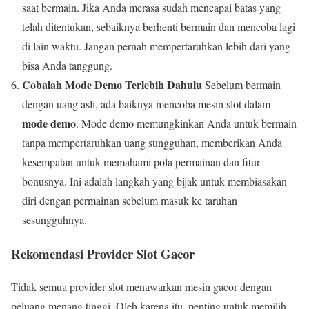
saat bermain. Jika Anda merasa sudah mencapai batas yang
telah ditentukan, sebaiknya berhenti bermain dan mencoba lagi
di lain waktu. Jangan pernah mempertaruhkan lebih dari yang
bisa Anda tanggung.
Cobalah Mode Demo Terlebih Dahulu
Sebelum bermain
dengan uang asli, ada baiknya mencoba mesin slot dalam
mode demo
. Mode demo memungkinkan Anda untuk bermain
tanpa mempertaruhkan uang sungguhan, memberikan Anda
kesempatan untuk memahami pola permainan dan fitur
bonusnya. Ini adalah langkah yang bijak untuk membiasakan
diri dengan permainan sebelum masuk ke taruhan
sesungguhnya.
Rekomendasi Provider Slot Gacor
Tidak semua provider slot menawarkan mesin gacor dengan
peluang menang tinggi. Oleh karena itu, penting untuk memilih