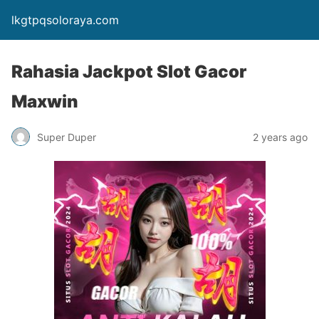
lkgtpqsoloraya.com
Rahasia Jackpot Slot Gacor
Maxwin
Super Duper
2 years ago