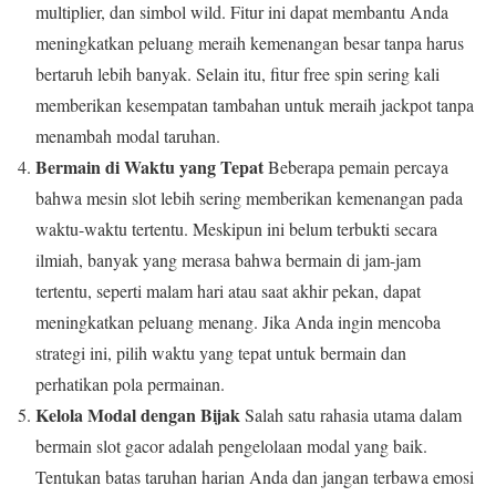
multiplier, dan simbol wild. Fitur ini dapat membantu Anda
meningkatkan peluang meraih kemenangan besar tanpa harus
bertaruh lebih banyak. Selain itu, fitur free spin sering kali
memberikan kesempatan tambahan untuk meraih jackpot tanpa
menambah modal taruhan.
Bermain di Waktu yang Tepat
Beberapa pemain percaya
bahwa mesin slot lebih sering memberikan kemenangan pada
waktu-waktu tertentu. Meskipun ini belum terbukti secara
ilmiah, banyak yang merasa bahwa bermain di jam-jam
tertentu, seperti malam hari atau saat akhir pekan, dapat
meningkatkan peluang menang. Jika Anda ingin mencoba
strategi ini, pilih waktu yang tepat untuk bermain dan
perhatikan pola permainan.
Kelola Modal dengan Bijak
Salah satu rahasia utama dalam
bermain slot gacor adalah pengelolaan modal yang baik.
Tentukan batas taruhan harian Anda dan jangan terbawa emosi