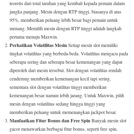
teoretis dari total taruhan yang kembali kepada pemain dalam
jangka panjang. Mesin dengan RTP tinggi, biasanya di atas
95%, memberikan peluang lebih besar bagi pemain untuk
menang. Memilih mesin dengan RTP tinggi adalah langkah
pertama menuju Maxwin.
Perhatikan Volatilitas Mesin
Setiap mesin slot memiliki
tingkat volatilitas yang berbeda-beda. Volatilitas mengacu pada
seberapa sering dan seberapa besar kemenangan yang dapat
diperoleh dari mesin tersebut. Slot dengan volatilitas rendah
cenderung memberikan kemenangan kecil tapi sering,
sementara slot dengan volatilitas tinggi memberikan
kemenangan besar namun lebih jarang. Untuk Maxwin, pilih
mesin dengan volatilitas sedang hingga tinggi yang
memberikan peluang untuk memenangkan jackpot besar.
Manfaatkan Fitur Bonus dan Free Spin
Banyak mesin slot
gacor menawarkan berbagai fitur bonus, seperti free spin,