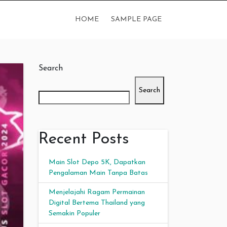
HOME
SAMPLE PAGE
Search
Search
Recent Posts
Main Slot Depo 5K, Dapatkan
Pengalaman Main Tanpa Batas
Menjelajahi Ragam Permainan
Digital Bertema Thailand yang
Semakin Populer