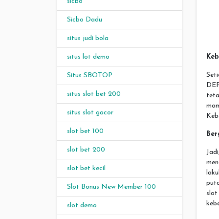
sicbo
Sicbo Dadu
situs judi bola
situs lot demo
Keb
Set
Situs SBOTOP
DEP
situs slot bet 200
tet
mom
situs slot gacor
Kebe
slot bet 100
Ber
slot bet 200
Jad
men
slot bet kecil
laku
put
Slot Bonus New Member 100
slo
keb
slot demo