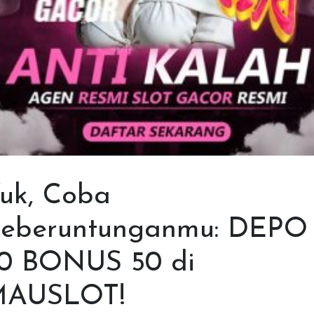
uk, Coba
eberuntunganmu: DEPO
0 BONUS 50 di
AUSLOT!