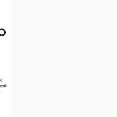
PO
50
nyak
n