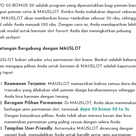
O 50 BONUS 50 adalah program yang diperuntukkan bagi pemain bar
pun pemain setia di MAUSLOT. Ketika Anda melakukan deposit sebesa
u, MAUSLOT akan memberikan bonus tambahan sebesar 50 ribu, sehing
l saldo Anda menjadi 100 ribu. Dengan cara ini, Anda mendapatkan lebi
yak modal untuk bermain slot favorit Anda dan meningkatkan peluang
ih jackpot.
ntungan Bergabung dengan MAUSLOT
SLOT bukan sekadar situs permainan slot biasa. Berikut adalah beber
san mengapa pilihan Anda untuk bermain di MAUSLOT adalah keputusa
g tepat:
Keamanan Terjamin
: MAUSLOT memastikan bahwa semua data da
transaksi yang dilakukan oleh pemain dijaga kerahasiaannya sehingga
Anda bisa bermain dengan tenang.
Beragam Pilihan Permainan
: Di MAUSLOT, Anda akan menemuka
berbagai jenis permainan slot, termasuk
depo 50 bonus 50 to 3x
.
Dengan banyaknya pilihan, Anda tidak akan merasa bosan dan bisa
menemukan permainan yang paling sesuai dengan selera Anda.
Tampilan User-Friendly
: Antarmuka MAUSLOT dirancang dengan
sangat baik, memudahkan Anda untuk beralih antar jenis permainan