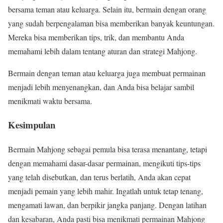
bersama teman atau keluarga. Selain itu, bermain dengan orang
yang sudah berpengalaman bisa memberikan banyak keuntungan.
Mereka bisa memberikan tips, trik, dan membantu Anda
memahami lebih dalam tentang aturan dan strategi Mahjong.
Bermain dengan teman atau keluarga juga membuat permainan
menjadi lebih menyenangkan, dan Anda bisa belajar sambil
menikmati waktu bersama.
Kesimpulan
Bermain Mahjong sebagai pemula bisa terasa menantang, tetapi
dengan memahami dasar-dasar permainan, mengikuti tips-tips
yang telah disebutkan, dan terus berlatih, Anda akan cepat
menjadi pemain yang lebih mahir. Ingatlah untuk tetap tenang,
mengamati lawan, dan berpikir jangka panjang. Dengan latihan
dan kesabaran, Anda pasti bisa menikmati permainan Mahjong