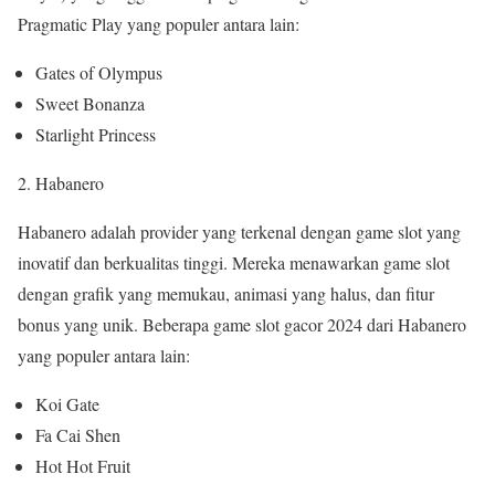
Pragmatic Play yang populer antara lain:
Gates of Olympus
Sweet Bonanza
Starlight Princess
Habanero
Habanero adalah provider yang terkenal dengan game slot yang
inovatif dan berkualitas tinggi. Mereka menawarkan game slot
dengan grafik yang memukau, animasi yang halus, dan fitur
bonus yang unik. Beberapa game slot gacor 2024 dari Habanero
yang populer antara lain:
Koi Gate
Fa Cai Shen
Hot Hot Fruit