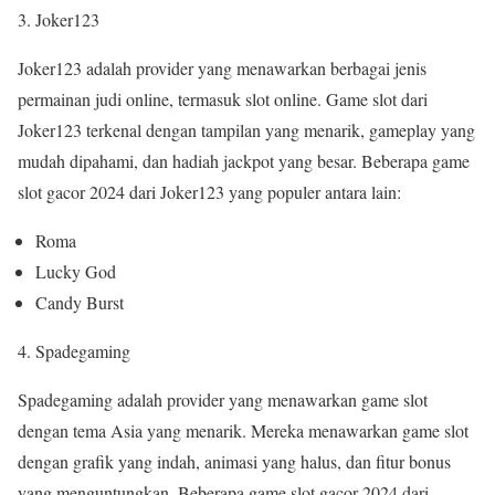
Joker123
Joker123 adalah provider yang menawarkan berbagai jenis
permainan judi online, termasuk slot online. Game slot dari
Joker123 terkenal dengan tampilan yang menarik, gameplay yang
mudah dipahami, dan hadiah jackpot yang besar. Beberapa game
slot gacor 2024 dari Joker123 yang populer antara lain:
Roma
Lucky God
Candy Burst
Spadegaming
Spadegaming adalah provider yang menawarkan game slot
dengan tema Asia yang menarik. Mereka menawarkan game slot
dengan grafik yang indah, animasi yang halus, dan fitur bonus
yang menguntungkan. Beberapa game slot gacor 2024 dari