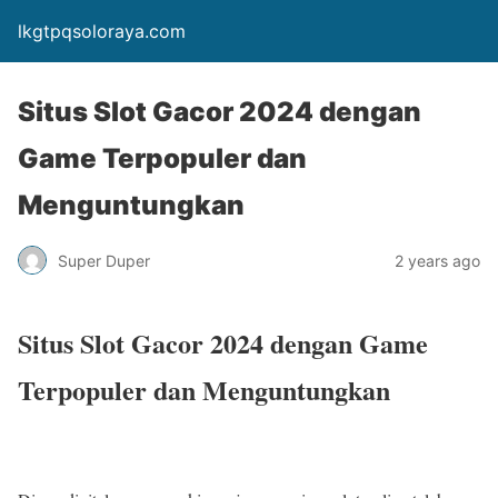
lkgtpqsoloraya.com
Situs Slot Gacor 2024 dengan
Game Terpopuler dan
Menguntungkan
Super Duper
2 years ago
Situs Slot Gacor 2024 dengan Game
Terpopuler dan Menguntungkan