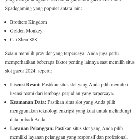
Spadegaming yang populer antara lain:
Brothers Kingdom
Golden Monkey
Cai Shen 888
Selain memilih provider yang terpercaya, Anda juga perlu
memperhatikan beberapa faktor penting lainnya saat memilih situs
slot gacor 2024, seperti:
Lisensi Resmi:
Pastikan situs slot yang Anda pilih memiliki
lisensi resmi dari lembaga perjudian yang terpercaya.
Keamanan Data:
Pastikan situs slot yang Anda pilih
menggunakan teknologi enkripsi yang kuat untuk melindungi
data pribadi Anda.
Layanan Pelanggan:
Pastikan situs slot yang Anda pilih
memiliki layanan pelanggan yang responsif dan profesional.