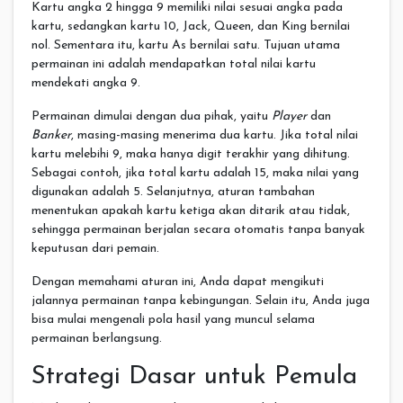
Kartu angka 2 hingga 9 memiliki nilai sesuai angka pada
kartu, sedangkan kartu 10, Jack, Queen, dan King bernilai
nol. Sementara itu, kartu As bernilai satu. Tujuan utama
permainan ini adalah mendapatkan total nilai kartu
mendekati angka 9.
Permainan dimulai dengan dua pihak, yaitu
Player
dan
Banker
, masing-masing menerima dua kartu. Jika total nilai
kartu melebihi 9, maka hanya digit terakhir yang dihitung.
Sebagai contoh, jika total kartu adalah 15, maka nilai yang
digunakan adalah 5. Selanjutnya, aturan tambahan
menentukan apakah kartu ketiga akan ditarik atau tidak,
sehingga permainan berjalan secara otomatis tanpa banyak
keputusan dari pemain.
Dengan memahami aturan ini, Anda dapat mengikuti
jalannya permainan tanpa kebingungan. Selain itu, Anda juga
bisa mulai mengenali pola hasil yang muncul selama
permainan berlangsung.
Strategi Dasar untuk Pemula