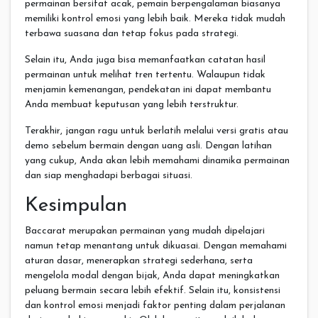
permainan bersifat acak, pemain berpengalaman biasanya
memiliki kontrol emosi yang lebih baik. Mereka tidak mudah
terbawa suasana dan tetap fokus pada strategi.
Selain itu, Anda juga bisa memanfaatkan catatan hasil
permainan untuk melihat tren tertentu. Walaupun tidak
menjamin kemenangan, pendekatan ini dapat membantu
Anda membuat keputusan yang lebih terstruktur.
Terakhir, jangan ragu untuk berlatih melalui versi gratis atau
demo sebelum bermain dengan uang asli. Dengan latihan
yang cukup, Anda akan lebih memahami dinamika permainan
dan siap menghadapi berbagai situasi.
Kesimpulan
Baccarat merupakan permainan yang mudah dipelajari
namun tetap menantang untuk dikuasai. Dengan memahami
aturan dasar, menerapkan strategi sederhana, serta
mengelola modal dengan bijak, Anda dapat meningkatkan
peluang bermain secara lebih efektif. Selain itu, konsistensi
dan kontrol emosi menjadi faktor penting dalam perjalanan