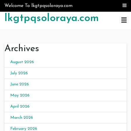
Skip to content
Welcome To lkgtpqsoloraya.com
lkgtpqsoloraya.com
Archives
August 2026
July 2026
June 2026
May 2026
April 2026
March 2026
February 2026