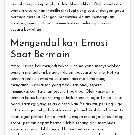
modal dengan cepat jika tidak dikendalikan. Oleh sebab itu,
pemain disarankan memilih strategi yang sesuai dengan gaya
bermain mereka. Dengan konsistensi dalam menerapkan
strategi, pemain dapat meningkatkan peluang menang
secara bertahap.
Mengendalikan Emosi
Saat Bermain
Emosi sering kali menjadi faktor utama yang menyebabkan
pemain mengalami kerugian dalam baccarat online. Ketika
pemain terlalu terbawa suasana, mereka cenderung
mengambil keputusan yang tidak rasional, seperti
meningkatkan taruhan secara tiba-tiba. Oleh karena itu,
pemain harus belajar mengendalikan emosi agar tetap fokus
pada strategi yang telah ditentukan. Selain itu, penting juga
untuk mengambil jeda ketika mengalami kekalahan berturut-
turut agar pikiran tetap jernih. Dengan menjaga emosi tetap
stabil, pemain dapat bermain lebih tenang dan membuat
keputusan yang lebih bijak. Hal ini tentu saja akan