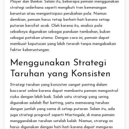
Player dan Banker. Selain itu, beberapa pemain menggunakan
strategi sederhana seperti mengikuti tren kemenangan
beruntun atau mengantisipasi perubahan pola. Namun
demikian, pemain harus tetap berhati-hati karena setiap
putaran bersifat acak. Oleh karena itu, analisis pola
sebaiknya digunakan sebagai panduan tambahan, bukan
sebagai patokan utama. Dengan cara ini, pemain dapat
membuat keputusan yang lebih terarah tanpa mengabaikan
faktor keberuntungan.
Menggunakan Strategi
Taruhan yang Konsisten
Strategi taruhan yang konsisten sangat penting dalam
baccarat online karena dapat membantu pemain mengontrol
risiko dengan lebih baik. Salah satu strategi yang sering
digunakan adalah flat betting, yaitu memasang taruhan
dengan jumlah yang sama di setiap putaran. Selain itu, ada
juga strategi progresif seperti Martingale, di mana pemain
menggandakan taruhan setelah kalah. Namun, strategi ini
harus digunakan dengan hati-hati karena dapat menguras