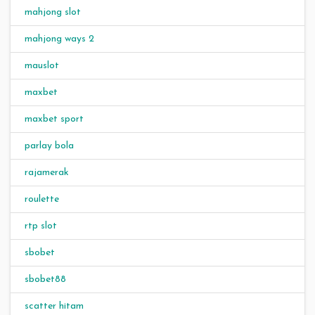
mahjong slot
mahjong ways 2
mauslot
maxbet
maxbet sport
parlay bola
rajamerak
roulette
rtp slot
sbobet
sbobet88
scatter hitam