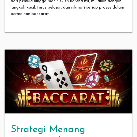
dari pemula hingga mahir. Oleh karena itu, mulailah dengan
langkah kecil, terus belajar, dan nikmati setiap proses dalam
permainan baccarat.
Strategi Menang