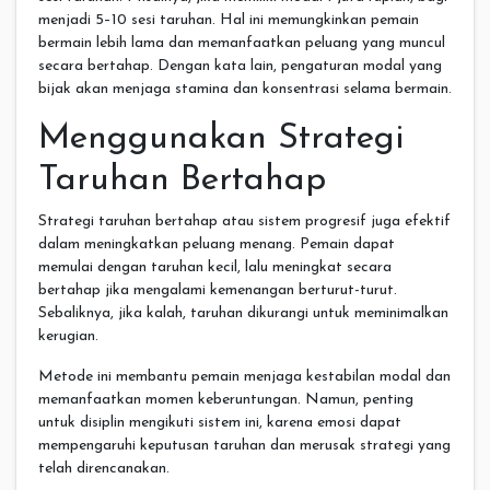
menjadi 5–10 sesi taruhan. Hal ini memungkinkan pemain
bermain lebih lama dan memanfaatkan peluang yang muncul
secara bertahap. Dengan kata lain, pengaturan modal yang
bijak akan menjaga stamina dan konsentrasi selama bermain.
Menggunakan Strategi
Taruhan Bertahap
Strategi taruhan bertahap atau sistem progresif juga efektif
dalam meningkatkan peluang menang. Pemain dapat
memulai dengan taruhan kecil, lalu meningkat secara
bertahap jika mengalami kemenangan berturut-turut.
Sebaliknya, jika kalah, taruhan dikurangi untuk meminimalkan
kerugian.
Metode ini membantu pemain menjaga kestabilan modal dan
memanfaatkan momen keberuntungan. Namun, penting
untuk disiplin mengikuti sistem ini, karena emosi dapat
mempengaruhi keputusan taruhan dan merusak strategi yang
telah direncanakan.