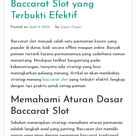
Baccarat Slot yang
Terbukti Efektif
Posted on
April 4, 2026
by
Super Duper
Baccarat slot menjadi salah satu permainan kasino yang
populer di dunia, baik secara offline maupun online. Banyak
pemain tertarik karena permainannya yang sederhana namun
menantang. Meskipun terlihat bergantung pada
keberuntungan, ternyata ada strategi yang bisa
meningkatkan peluang menang. Artikel ini akan membahas
strategi menang
baccarat slot
yang terbukti efektif, lengkap
dengan tips praktis untuk setiap pemain.
Memahami Aturan Dasar
Baccarat Slot
Sebelum menerapkan strategi, memahami aturan permainan
adalah langkah awal yang penting. Baccarat slot memiliki
prinsip yang mirip dengan permainan baccarat tradisional,