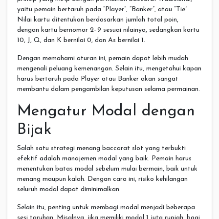
yaitu pemain bertaruh pada “Player”, “Banker”, atau “Tie”.
Nilai kartu ditentukan berdasarkan jumlah total poin,
dengan kartu bernomor 2–9 sesuai nilainya, sedangkan kartu
10, J, Q, dan K bernilai 0, dan As bernilai 1.
Dengan memahami aturan ini, pemain dapat lebih mudah
mengenali peluang kemenangan. Selain itu, mengetahui kapan
harus bertaruh pada Player atau Banker akan sangat
membantu dalam pengambilan keputusan selama permainan.
Mengatur Modal dengan
Bijak
Salah satu strategi menang baccarat slot yang terbukti
efektif adalah manajemen modal yang baik. Pemain harus
menentukan batas modal sebelum mulai bermain, baik untuk
menang maupun kalah. Dengan cara ini, risiko kehilangan
seluruh modal dapat diminimalkan.
Selain itu, penting untuk membagi modal menjadi beberapa
sesi taruhan. Misalnya, jika memiliki modal 1 juta rupiah, bagi