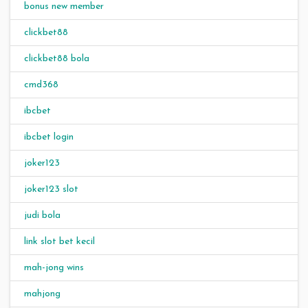
bonus new member
clickbet88
clickbet88 bola
cmd368
ibcbet
ibcbet login
joker123
joker123 slot
judi bola
link slot bet kecil
mah-jong wins
mahjong