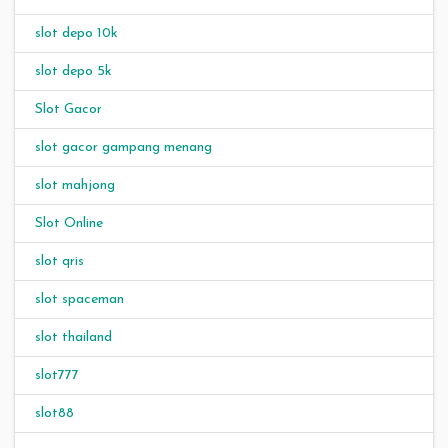
slot depo 10k
slot depo 5k
Slot Gacor
slot gacor gampang menang
slot mahjong
Slot Online
slot qris
slot spaceman
slot thailand
slot777
slot88