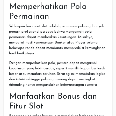
Memperhatikan Pola
Permainan
Walaupun baccarat slot adalah permainan peluang, banyak
pemain profesional percaya bahwa mengamati pola
permainan dapat memberikan keuntungan. Misalnya,
mencatat hasil kemenangan Banker atau Player selama
beberapa ronde dapat membantu memprediksi kemungkinan
hasil berikutnya.
Dengan memperhatikan pola, pemain dapat mengambil
keputusan yang lebih cerdas, seperti memilih kapan bertaruh
besar atau menahan taruhan. Strategi ini memadukan logika
dan intuisi sehingga peluang menang dapat meningkat
dibanding hanya mengandalkan keberuntungan semata.
Manfaatkan Bonus dan
Fitur Slot