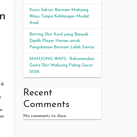
Kunci Sukses Bermain Mahjong
n
Ways Tanpa Kehilangan Modal
Awal
Betting Slot Kecil yang Banyak
Dipilih Player Harian untuk
Pengalaman Bermain Lebih Santai
MAHJONG WAYS : Rekomendasi
Game Slot Mahjong Paling Gacor
2026
 di
Recent
h
Comments
ar
No comments to show.
an