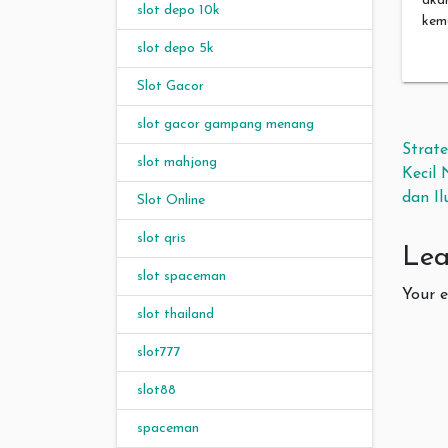
aka
slot depo 10k
kem
slot depo 5k
Slot Gacor
slot gacor gampang menang
Pos
Strat
slot mahjong
Kecil 
dan Il
Slot Online
slot qris
Lea
slot spaceman
Your e
slot thailand
slot777
slot88
spaceman