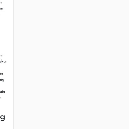
n
an
g
mi
reka
an
ing
ain
n
ng