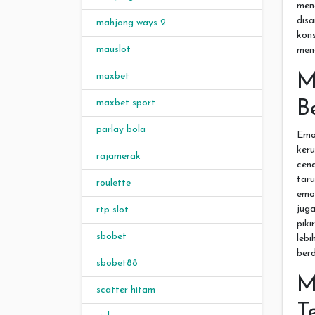
meng
dis
mahjong ways 2
kon
mauslot
men
M
maxbet
B
maxbet sport
parlay bola
Emo
keru
rajamerak
cend
taru
roulette
emos
juga
rtp slot
piki
sbobet
lebi
ber
sbobet88
M
scatter hitam
T