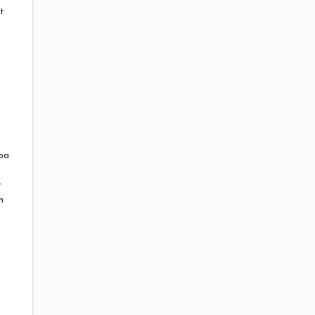
t
apa
r
n