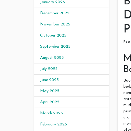
B
January 2026
D
December 2025
November 2025
P
October 2025
Pos
September 2025
M
August 2025
B
July 2025
June 2025
Bacc
ber
May 2025
nam
anta
April 2025
mud
per
March 2025
uta
mend
February 2025
oto