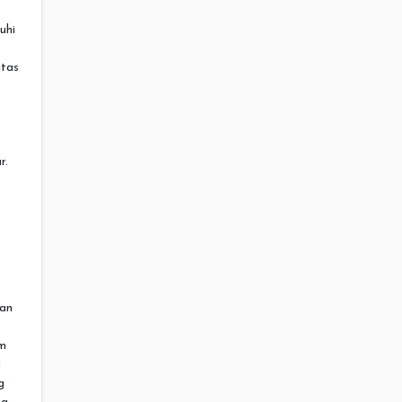
uhi
itas
r.
p
kan
am
g
g