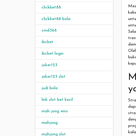
Mes
clickbet88
keb
unt
clickbet88 bola
unt
cmd368
Sela
tre
ibcbet
demi
Oleh
ibcbet login
buk
kep
joker123
M
joker123 slot
y
judi bola
link slot bet kecil
Stra
dapa
mah-jong wins
stra
deng
mahjong
pro
kala
mahjong slot