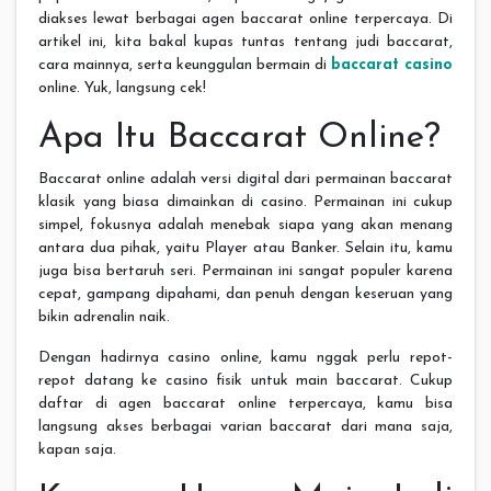
diakses lewat berbagai agen baccarat online terpercaya. Di
artikel ini, kita bakal kupas tuntas tentang judi baccarat,
cara mainnya, serta keunggulan bermain di
baccarat casino
online. Yuk, langsung cek!
Apa Itu Baccarat Online?
Baccarat online adalah versi digital dari permainan baccarat
klasik yang biasa dimainkan di casino. Permainan ini cukup
simpel, fokusnya adalah menebak siapa yang akan menang
antara dua pihak, yaitu Player atau Banker. Selain itu, kamu
juga bisa bertaruh seri. Permainan ini sangat populer karena
cepat, gampang dipahami, dan penuh dengan keseruan yang
bikin adrenalin naik.
Dengan hadirnya casino online, kamu nggak perlu repot-
repot datang ke casino fisik untuk main baccarat. Cukup
daftar di agen baccarat online terpercaya, kamu bisa
langsung akses berbagai varian baccarat dari mana saja,
kapan saja.