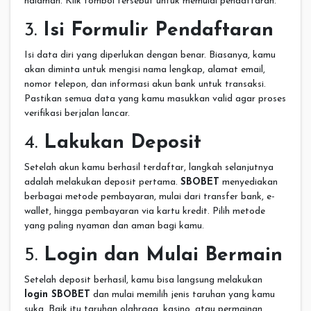
halaman. Klik tombol tersebut untuk memulai pendaftaran.
3.
Isi Formulir Pendaftaran
Isi data diri yang diperlukan dengan benar. Biasanya, kamu
akan diminta untuk mengisi nama lengkap, alamat email,
nomor telepon, dan informasi akun bank untuk transaksi.
Pastikan semua data yang kamu masukkan valid agar proses
verifikasi berjalan lancar.
4.
Lakukan Deposit
Setelah akun kamu berhasil terdaftar, langkah selanjutnya
adalah melakukan deposit pertama.
SBOBET
menyediakan
berbagai metode pembayaran, mulai dari transfer bank, e-
wallet, hingga pembayaran via kartu kredit. Pilih metode
yang paling nyaman dan aman bagi kamu.
5.
Login dan Mulai Bermain
Setelah deposit berhasil, kamu bisa langsung melakukan
login SBOBET
dan mulai memilih jenis taruhan yang kamu
suka. Baik itu taruhan olahraga, kasino, atau permainan