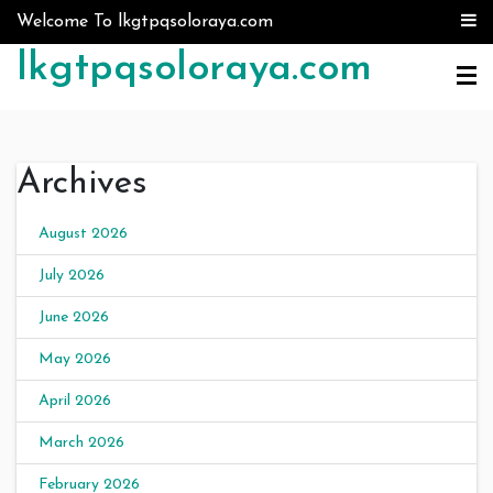
Skip to content
Welcome To lkgtpqsoloraya.com
lkgtpqsoloraya.com
Archives
August 2026
July 2026
June 2026
May 2026
April 2026
March 2026
February 2026