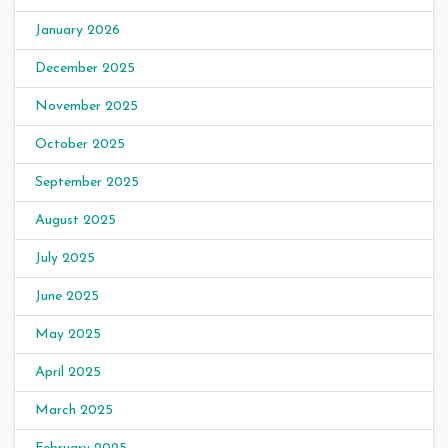
January 2026
December 2025
November 2025
October 2025
September 2025
August 2025
July 2025
June 2025
May 2025
April 2025
March 2025