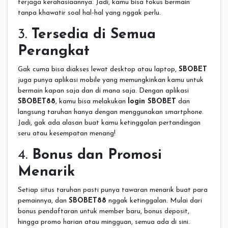
terjaga kerahasiaannya. Jadi, kamu bisa fokus bermain
tanpa khawatir soal hal-hal yang nggak perlu.
3.
Tersedia di Semua
Perangkat
Gak cuma bisa diakses lewat desktop atau laptop,
SBOBET
juga punya aplikasi mobile yang memungkinkan kamu untuk
bermain kapan saja dan di mana saja. Dengan aplikasi
SBOBET88
, kamu bisa melakukan
login SBOBET
dan
langsung taruhan hanya dengan menggunakan smartphone.
Jadi, gak ada alasan buat kamu ketinggalan pertandingan
seru atau kesempatan menang!
4.
Bonus dan Promosi
Menarik
Setiap situs taruhan pasti punya tawaran menarik buat para
pemainnya, dan
SBOBET88
nggak ketinggalan. Mulai dari
bonus pendaftaran untuk member baru, bonus deposit,
hingga promo harian atau mingguan, semua ada di sini.