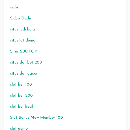
sicbo
Sicbo Dadu
situs judi bola
situs lot demo
Situs SBOTOP
situs slot bet 200
situs slot gacor
slot bet 100
slot bet 200
slot bet kecil
Slot Bonus New Member 100
slot demo