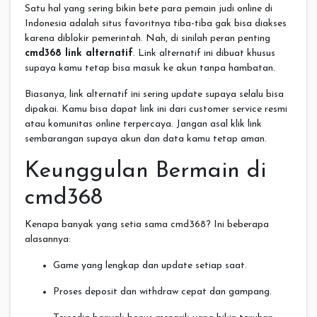
Satu hal yang sering bikin bete para pemain judi online di
Indonesia adalah situs favoritnya tiba-tiba gak bisa diakses
karena diblokir pemerintah. Nah, di sinilah peran penting
cmd368 link alternatif
. Link alternatif ini dibuat khusus
supaya kamu tetap bisa masuk ke akun tanpa hambatan.
Biasanya, link alternatif ini sering update supaya selalu bisa
dipakai. Kamu bisa dapat link ini dari customer service resmi
atau komunitas online terpercaya. Jangan asal klik link
sembarangan supaya akun dan data kamu tetap aman.
Keunggulan Bermain di
cmd368
Kenapa banyak yang setia sama cmd368? Ini beberapa
alasannya:
Game yang lengkap dan update setiap saat.
Proses deposit dan withdraw cepat dan gampang.