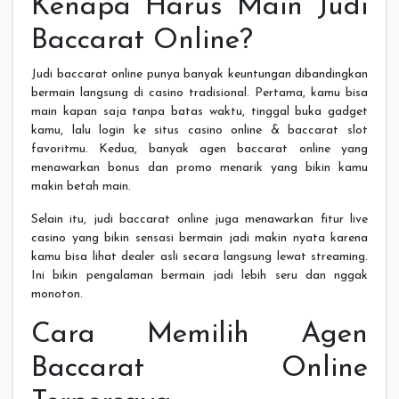
Kenapa Harus Main Judi
Baccarat Online?
Judi baccarat online punya banyak keuntungan dibandingkan
bermain langsung di casino tradisional. Pertama, kamu bisa
main kapan saja tanpa batas waktu, tinggal buka gadget
kamu, lalu login ke situs casino online & baccarat slot
favoritmu. Kedua, banyak agen baccarat online yang
menawarkan bonus dan promo menarik yang bikin kamu
makin betah main.
Selain itu, judi baccarat online juga menawarkan fitur live
casino yang bikin sensasi bermain jadi makin nyata karena
kamu bisa lihat dealer asli secara langsung lewat streaming.
Ini bikin pengalaman bermain jadi lebih seru dan nggak
monoton.
Cara Memilih Agen
Baccarat Online