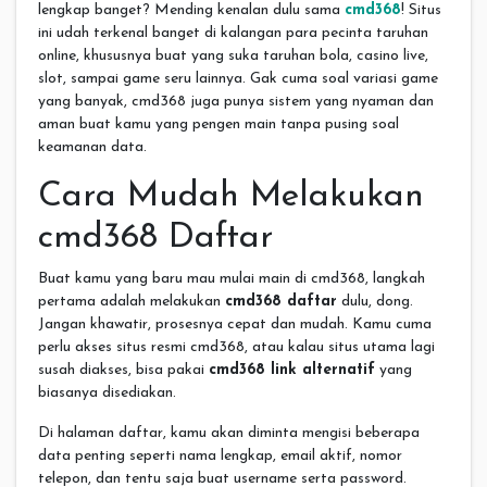
lengkap banget? Mending kenalan dulu sama
cmd368
! Situs
ini udah terkenal banget di kalangan para pecinta taruhan
online, khususnya buat yang suka taruhan bola, casino live,
slot, sampai game seru lainnya. Gak cuma soal variasi game
yang banyak, cmd368 juga punya sistem yang nyaman dan
aman buat kamu yang pengen main tanpa pusing soal
keamanan data.
Cara Mudah Melakukan
cmd368 Daftar
Buat kamu yang baru mau mulai main di cmd368, langkah
pertama adalah melakukan
cmd368 daftar
dulu, dong.
Jangan khawatir, prosesnya cepat dan mudah. Kamu cuma
perlu akses situs resmi cmd368, atau kalau situs utama lagi
susah diakses, bisa pakai
cmd368 link alternatif
yang
biasanya disediakan.
Di halaman daftar, kamu akan diminta mengisi beberapa
data penting seperti nama lengkap, email aktif, nomor
telepon, dan tentu saja buat username serta password.