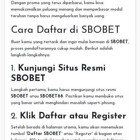
Dengan promo yang terus diperbarui, kamu bisa
memaksimalkan peluang menang dan memperbesar modal
taruhan tanpa harus mengeluarkan banyak uang.
Cara Daftar di SBOBET
Buat kamu yang tertarik dan ingin mulai bermain di
SBOBET
,
proses pendaftarannya cukup mudah. Berikut adalah
langkah-langkahnya:
1.
Kunjungi Situs Resmi
SBOBET
Langkah pertama, kamu harus mengunjungi situs resmi
SBOBET
atau
SBOBET88
. Pastikan kamu membuka situs
yang benar untuk menghindari masalah seperti phising.
2.
Klik Daftar atau Register
Setelah berada di halaman utama, kamu akan menemukan
tombol “
Daftar SBOBET
” atau “Register” di bagian atas