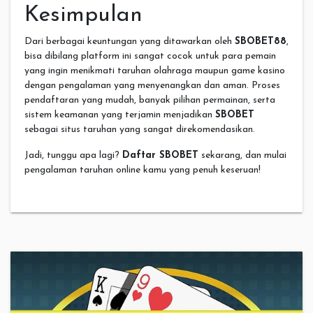
Kesimpulan
Dari berbagai keuntungan yang ditawarkan oleh
SBOBET88
,
bisa dibilang platform ini sangat cocok untuk para pemain
yang ingin menikmati taruhan olahraga maupun game kasino
dengan pengalaman yang menyenangkan dan aman. Proses
pendaftaran yang mudah, banyak pilihan permainan, serta
sistem keamanan yang terjamin menjadikan
SBOBET
sebagai situs taruhan yang sangat direkomendasikan.
Jadi, tunggu apa lagi?
Daftar SBOBET
sekarang, dan mulai
pengalaman taruhan online kamu yang penuh keseruan!