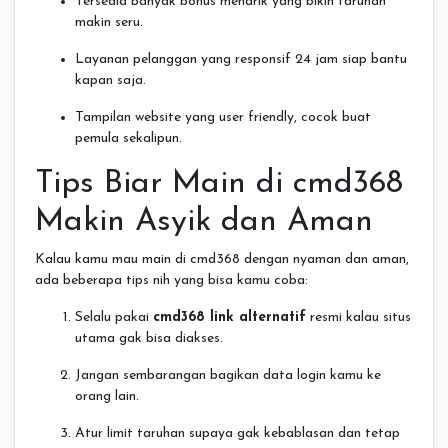
Tersedia banyak bonus menarik yang bikin taruhan
makin seru.
Layanan pelanggan yang responsif 24 jam siap bantu
kapan saja.
Tampilan website yang user friendly, cocok buat
pemula sekalipun.
Tips Biar Main di cmd368
Makin Asyik dan Aman
Kalau kamu mau main di cmd368 dengan nyaman dan aman,
ada beberapa tips nih yang bisa kamu coba:
Selalu pakai
cmd368 link alternatif
resmi kalau situs
utama gak bisa diakses.
Jangan sembarangan bagikan data login kamu ke
orang lain.
Atur limit taruhan supaya gak kebablasan dan tetap