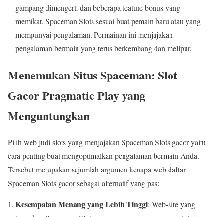
gampang dimengerti dan beberapa feature bonus yang
memikat, Spaceman Slots sesuai buat pemain baru atau yang
mempunyai pengalaman. Permainan ini menjajakan
pengalaman bermain yang terus berkembang dan melipur.
Menemukan Situs Spaceman: Slot
Gacor Pragmatic Play yang
Menguntungkan
Pilih web judi slots yang menjajakan Spaceman Slots gacor yaitu
cara penting buat mengoptimalkan pengalaman bermain Anda.
Tersebut merupakan sejumlah argumen kenapa web daftar
Spaceman Slots gacor sebagai alternatif yang pas:
Kesempatan Menang yang Lebih Tinggi
: Web-site yang