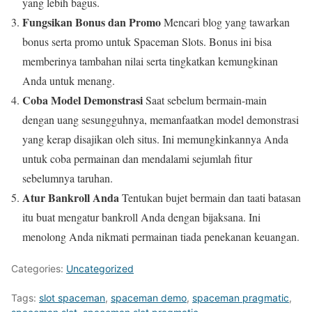
yang lebih bagus.
Fungsikan Bonus dan Promo
Mencari blog yang tawarkan
bonus serta promo untuk Spaceman Slots. Bonus ini bisa
memberinya tambahan nilai serta tingkatkan kemungkinan
Anda untuk menang.
Coba Model Demonstrasi
Saat sebelum bermain-main
dengan uang sesungguhnya, memanfaatkan model demonstrasi
yang kerap disajikan oleh situs. Ini memungkinkannya Anda
untuk coba permainan dan mendalami sejumlah fitur
sebelumnya taruhan.
Atur Bankroll Anda
Tentukan bujet bermain dan taati batasan
itu buat mengatur bankroll Anda dengan bijaksana. Ini
menolong Anda nikmati permainan tiada penekanan keuangan.
Categories:
Uncategorized
Tags:
slot spaceman
,
spaceman demo
,
spaceman pragmatic
,