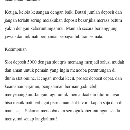
Ketiga, kelola keuangan dengan baik. Batasi jumlah deposit dan
jangan terlalu sering melakukan deposit besar jika merasa belum
yakin dengan keberuntunganmu. Mainlah secara bertanggung
jawab dan nikmati permainan sebagai hiburan semata.
Kesimpulan
Slot deposit 5000 dengan slot qris memang menjadi solusi mudah
dan aman untuk pemain yang ingin mencoba peruntungan di
dunia slot online. Dengan modal kecil, proses deposit cepat, dan
keamanan terjamin, pengalaman bermain jadi lebih
menyenangkan. Jangan ragu untuk memanfaatkan fitur ini agar
bisa menikmati berbagai permainan slot favorit kapan saja dan di
mana saja. Selamat mencoba dan semoga keberuntungan selalu
menyertai setiap langkahmu!