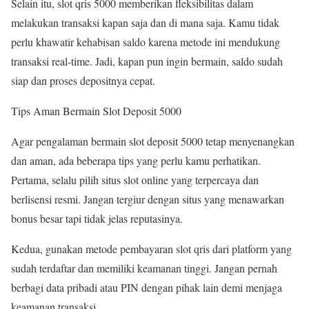
Selain itu, slot qris 5000 memberikan fleksibilitas dalam
melakukan transaksi kapan saja dan di mana saja. Kamu tidak
perlu khawatir kehabisan saldo karena metode ini mendukung
transaksi real-time. Jadi, kapan pun ingin bermain, saldo sudah
siap dan proses depositnya cepat.
Tips Aman Bermain Slot Deposit 5000
Agar pengalaman bermain slot deposit 5000 tetap menyenangkan
dan aman, ada beberapa tips yang perlu kamu perhatikan.
Pertama, selalu pilih situs slot online yang terpercaya dan
berlisensi resmi. Jangan tergiur dengan situs yang menawarkan
bonus besar tapi tidak jelas reputasinya.
Kedua, gunakan metode pembayaran slot qris dari platform yang
sudah terdaftar dan memiliki keamanan tinggi. Jangan pernah
berbagi data pribadi atau PIN dengan pihak lain demi menjaga
keamanan transaksi.