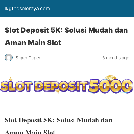
lkgtpqsoloraya.com
Slot Deposit 5K: Solusi Mudah dan
Aman Main Slot
Super Duper
6 months ago
Slot Deposit 5K: Solusi Mudah dan
Aman Main Slot