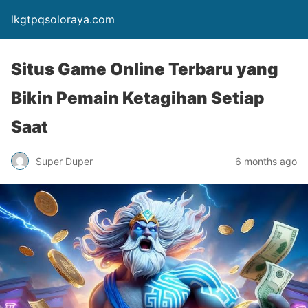
lkgtpqsoloraya.com
Situs Game Online Terbaru yang
Bikin Pemain Ketagihan Setiap
Saat
Super Duper
6 months ago