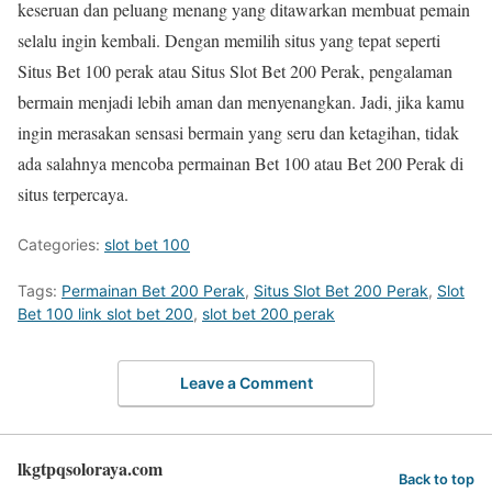
keseruan dan peluang menang yang ditawarkan membuat pemain
selalu ingin kembali. Dengan memilih situs yang tepat seperti
Situs Bet 100 perak atau Situs Slot Bet 200 Perak, pengalaman
bermain menjadi lebih aman dan menyenangkan. Jadi, jika kamu
ingin merasakan sensasi bermain yang seru dan ketagihan, tidak
ada salahnya mencoba permainan Bet 100 atau Bet 200 Perak di
situs terpercaya.
Categories:
slot bet 100
Tags:
Permainan Bet 200 Perak
,
Situs Slot Bet 200 Perak
,
Slot
Bet 100 link slot bet 200
,
slot bet 200 perak
Leave a Comment
lkgtpqsoloraya.com
Back to top