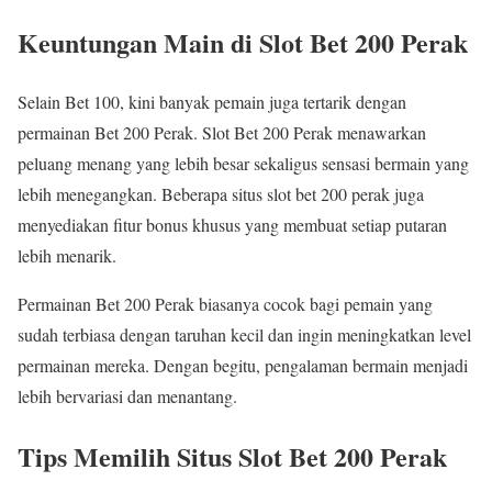
Keuntungan Main di Slot Bet 200 Perak
Selain Bet 100, kini banyak pemain juga tertarik dengan
permainan Bet 200 Perak. Slot Bet 200 Perak menawarkan
peluang menang yang lebih besar sekaligus sensasi bermain yang
lebih menegangkan. Beberapa situs slot bet 200 perak juga
menyediakan fitur bonus khusus yang membuat setiap putaran
lebih menarik.
Permainan Bet 200 Perak biasanya cocok bagi pemain yang
sudah terbiasa dengan taruhan kecil dan ingin meningkatkan level
permainan mereka. Dengan begitu, pengalaman bermain menjadi
lebih bervariasi dan menantang.
Tips Memilih Situs Slot Bet 200 Perak