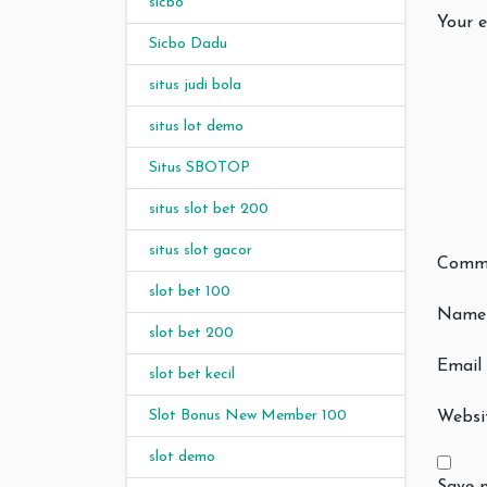
sicbo
Your e
Sicbo Dadu
situs judi bola
situs lot demo
Situs SBOTOP
situs slot bet 200
situs slot gacor
Comm
slot bet 100
Nam
slot bet 200
Email
slot bet kecil
Slot Bonus New Member 100
Websi
slot demo
Save m