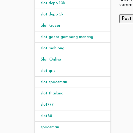
slot depo 10k
comme
slot depo 5k
Slot Gacor
slot gacor gampang menang
slot mahjong
Slot Online
slot qris
slot spaceman
slot thailand
slot777
slot88
spaceman