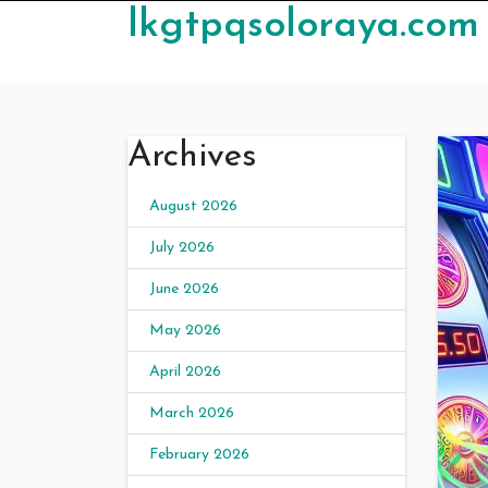
Skip to content
lkgtpqsoloraya.com
Archives
August 2026
July 2026
June 2026
May 2026
April 2026
March 2026
February 2026