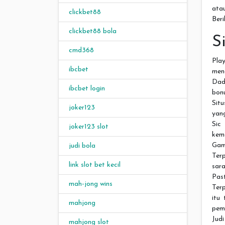
atau
clickbet88
Beri
clickbet88 bola
S
cmd368
Pla
ibcbet
men
Dadu
ibcbet login
bonu
Sit
joker123
yan
Sic
joker123 slot
kem
Gam
judi bola
Ter
link slot bet kecil
sara
Pas
mah-jong wins
Terp
itu
mahjong
pema
Jud
mahjong slot