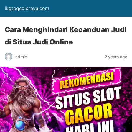
lkgtpqsoloraya.com
Cara Menghindari Kecanduan Judi
di Situs Judi Online
admin
2 years ago