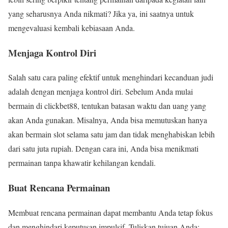
yang seharusnya Anda nikmati? Jika ya, ini saatnya untuk
mengevaluasi kembali kebiasaan Anda.
Menjaga Kontrol Diri
Salah satu cara paling efektif untuk menghindari kecanduan judi
adalah dengan menjaga kontrol diri. Sebelum Anda mulai
bermain di clickbet88, tentukan batasan waktu dan uang yang
akan Anda gunakan. Misalnya, Anda bisa memutuskan hanya
akan bermain slot selama satu jam dan tidak menghabiskan lebih
dari satu juta rupiah. Dengan cara ini, Anda bisa menikmati
permainan tanpa khawatir kehilangan kendali.
Buat Rencana Permainan
Membuat rencana permainan dapat membantu Anda tetap fokus
dan menghindari keputusan impulsif. Tuliskan tujuan Anda: