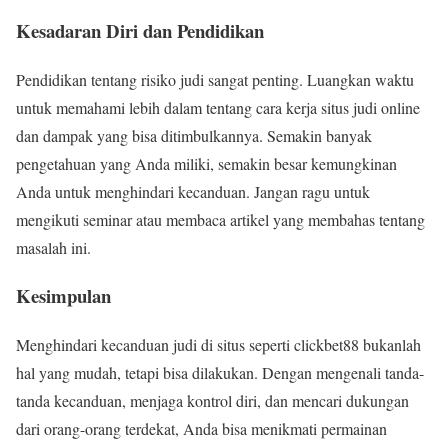
Kesadaran Diri dan Pendidikan
Pendidikan tentang risiko judi sangat penting. Luangkan waktu
untuk memahami lebih dalam tentang cara kerja situs judi online
dan dampak yang bisa ditimbulkannya. Semakin banyak
pengetahuan yang Anda miliki, semakin besar kemungkinan
Anda untuk menghindari kecanduan. Jangan ragu untuk
mengikuti seminar atau membaca artikel yang membahas tentang
masalah ini.
Kesimpulan
Menghindari kecanduan judi di situs seperti clickbet88 bukanlah
hal yang mudah, tetapi bisa dilakukan. Dengan mengenali tanda-
tanda kecanduan, menjaga kontrol diri, dan mencari dukungan
dari orang-orang terdekat, Anda bisa menikmati permainan