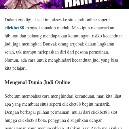
Dalam era digital saat ini, akses ke situs judi online seperti
clickbet88
menjadi semakin mudah. Meskipun menawarkan
hiburan dan peluang mendapatkan keuntungan, risiko kecanduan
judi juga meningkat. Banyak orang terjebak dalam lingkaran
setan, tak mampu melepaskan diri dari pesona permainan.
Namun, ada cara untuk menghindari kecanduan judi yang bisa
kita pelajari.
Mengenal Dunia Judi Online
Sebelum membahas cara menghindari kecanduan, mari kita lihat
apa yang membuat situs seperti clickbet88 begitu menarik.
Dengan berbagai pilihan permainan, mulai dari clickbet88 slot
hingga clickbet88 bola, pengguna disuguhkan dengan
pengalaman yang mengasyikkan. Bahkan, saat Anda melakukan