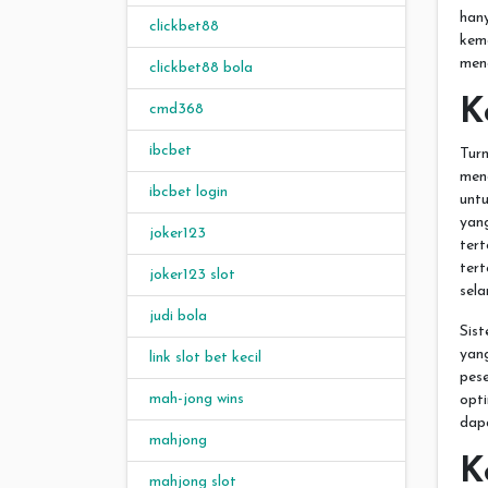
han
clickbet88
kem
meng
clickbet88 bola
K
cmd368
ibcbet
Tur
meng
ibcbet login
untu
yang
joker123
ter
ter
joker123 slot
sela
judi bola
Sis
yan
link slot bet kecil
pese
mah-jong wins
opti
dap
mahjong
K
mahjong slot