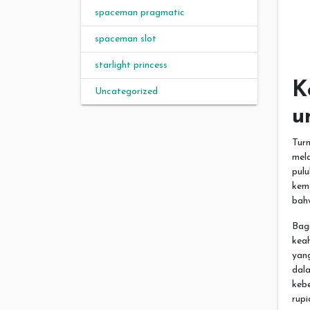
spaceman pragmatic
spaceman slot
starlight princess
K
Uncategorized
u
Turn
mel
pulu
kem
bah
Bagi
kea
yang
dala
keb
rupi