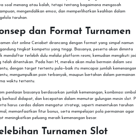
ya soal menang atau kalah, tetapi tentang bagaimana mengasah
ampuan, mengendalikan emosi, dan memperlihatkan keahlian dalam
elola taruhan.
onsep dan Format Turnamen
namen slot online Ceriabet dirancang dengan format yang simpel namun
andung tingkat kompetisi yang tinggi. Biasanya, peserta akan diminta
k mendaftar terlebih dulu melalui platform resmi, kemudian mengikuti ja
 telah ditentukan. Pada hari H, mereka akan mulai bermain dalam sesi
tentu, dengan target tertentu pula—baik itu mencapai jumlah kemenanga
tentu, mengumpulkan poin terbanyak, maupun bertahan dalam permainan
ma waktu tertentu.
tem penilaian biasanya berdasarkan jumlah kemenangan, kombinasi simbo
g berhasil didapat, dan kecepatan dalam memutar gulungan mesin slot. 
rta harus cerdas dalam mengatur strategi, seperti menentukan taruhan
mal, memanfaatkan fitur bonus, serta mempelajari pola permainan agar
at meningkatkan peluang meraih kemenangan besar.
elebihan Turnamen Slot