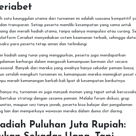
eriabet
h satu keunggulan utama dari turnamen ini adalah suasana kompetitif y
 dan transparan. Setiap peserta memiliki kesempatan yang sama untuk
aing dan meraih hadiah utama, tanpa adanya manipulasi atau curang. Se
 platform Ceriabet menyediakan sistem keamanan terbaik, sehingga dat
saksi para peserta tetap aman dan terlindungi.
ain hadiah uang tunai yang menggiurkan, peserta juga mendapatkan
galaman berharga dalam mengasah kemampuan bermain slot secara
fesional. Banyak dari mereka yang awalnya hanya sekadar pemain biasa,
un setelah mengikuti turnamen ini, kemampuan mereka meningkat pesat 
u meraih kemenangan berkali-kali lipat di kesempatan berikutnya.
hanya itu, turnamen ini juga menjadi momen yang tepat untuk bersosialis
bertukar strategi dengan sesama pemain. Melalui forum diskusi, grup
nitas, maupun sesi tanya jawab, peserta bisa belajar dari pengalaman
ng lain dan memperkaya wawasan mereka dalam dunia slot daring.
adiah Puluhan Juta Rupiah: