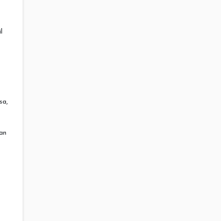
l
sa,
an