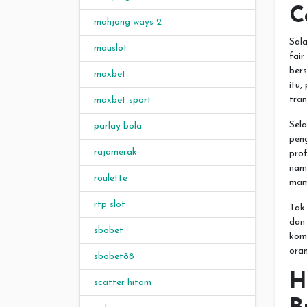
C
mahjong ways 2
Sala
mauslot
fair
bers
maxbet
itu,
tran
maxbet sport
Sel
parlay bola
pen
rajamerak
pro
nam
roulette
mamp
rtp slot
Tak 
dan 
sbobet
komu
ora
sbobet88
H
scatter hitam