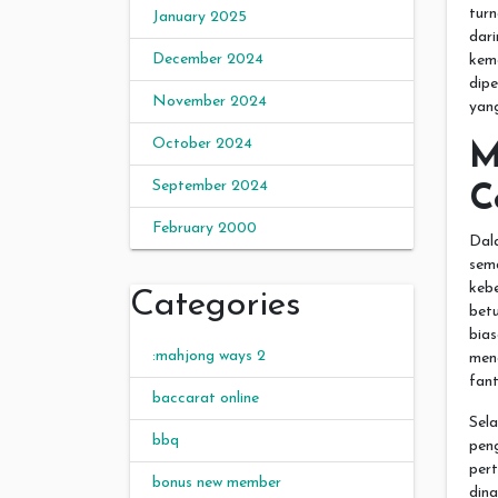
turn
January 2025
dar
December 2024
kem
dipe
November 2024
yang
October 2024
M
September 2024
C
February 2000
Dal
sema
keb
Categories
betu
bia
:mahjong ways 2
men
fant
baccarat online
Sela
bbq
pen
per
bonus new member
din