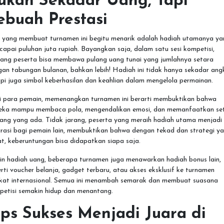
ukan Sekadar Uang, Tapi
ebuah Prestasi
 yang membuat turnamen ini begitu menarik adalah hadiah utamanya ya
apai puluhan juta rupiah. Bayangkan saja, dalam satu sesi kompetisi,
rang peserta bisa membawa pulang uang tunai yang jumlahnya setara
an tabungan bulanan, bahkan lebih! Hadiah ini tidak hanya sekadar ang
pi juga simbol keberhasilan dan keahlian dalam mengelola permainan.
i para pemain, memenangkan turnamen ini berarti membuktikan bahwa
eka mampu membaca pola, mengendalikan emosi, dan memanfaatkan se
uang yang ada. Tidak jarang, peserta yang meraih hadiah utama menjadi
irasi bagi pemain lain, membuktikan bahwa dengan tekad dan strategi y
t, keberuntungan bisa didapatkan siapa saja.
in hadiah uang, beberapa turnamen juga menawarkan hadiah bonus lain,
rti voucher belanja, gadget terbaru, atau akses eksklusif ke turnamen
gkat internasional. Semua ini menambah semarak dan membuat suasana
petisi semakin hidup dan menantang.
ips Sukses Menjadi Juara di