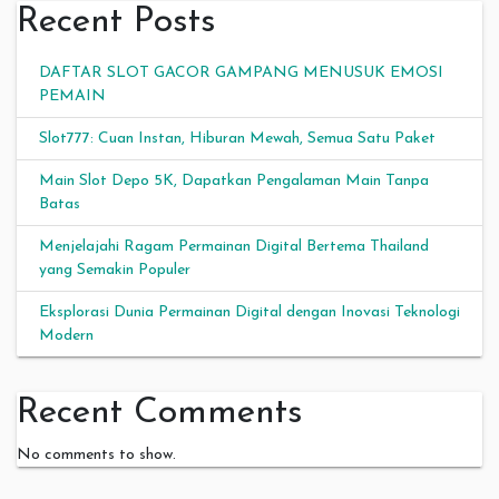
Recent Posts
DAFTAR SLOT GACOR GAMPANG MENUSUK EMOSI
PEMAIN
Slot777: Cuan Instan, Hiburan Mewah, Semua Satu Paket
Main Slot Depo 5K, Dapatkan Pengalaman Main Tanpa
Batas
Menjelajahi Ragam Permainan Digital Bertema Thailand
yang Semakin Populer
Eksplorasi Dunia Permainan Digital dengan Inovasi Teknologi
Modern
Recent Comments
No comments to show.