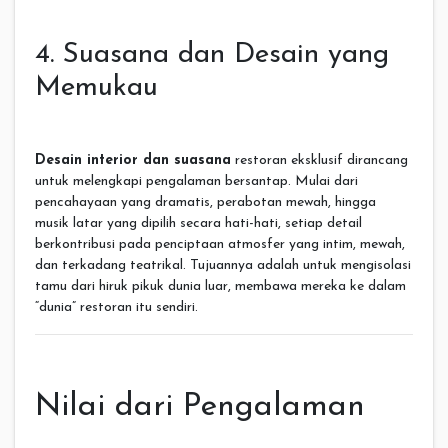
4. Suasana dan Desain yang
Memukau
Desain interior dan suasana
restoran eksklusif dirancang
untuk melengkapi pengalaman bersantap. Mulai dari
pencahayaan yang dramatis, perabotan mewah, hingga
musik latar yang dipilih secara hati-hati, setiap detail
berkontribusi pada penciptaan atmosfer yang intim, mewah,
dan terkadang teatrikal. Tujuannya adalah untuk mengisolasi
tamu dari hiruk pikuk dunia luar, membawa mereka ke dalam
“dunia” restoran itu sendiri.
Nilai dari Pengalaman