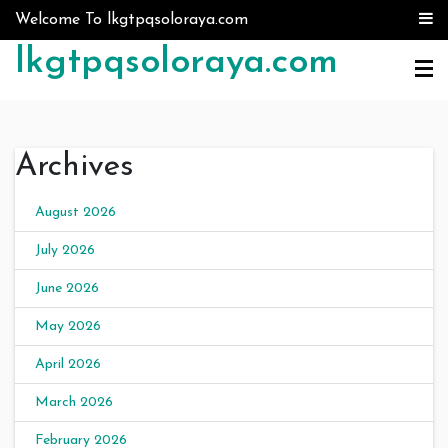
Skip to content
Welcome To lkgtpqsoloraya.com
lkgtpqsoloraya.com
Archives
August 2026
July 2026
June 2026
May 2026
April 2026
March 2026
February 2026