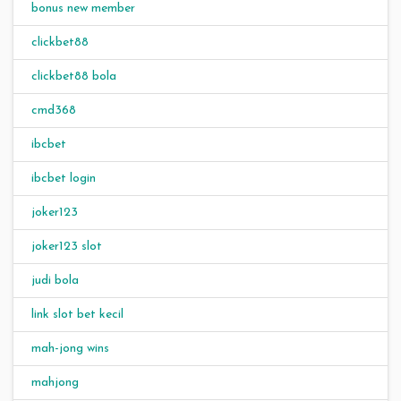
bonus new member
clickbet88
clickbet88 bola
cmd368
ibcbet
ibcbet login
joker123
joker123 slot
judi bola
link slot bet kecil
mah-jong wins
mahjong