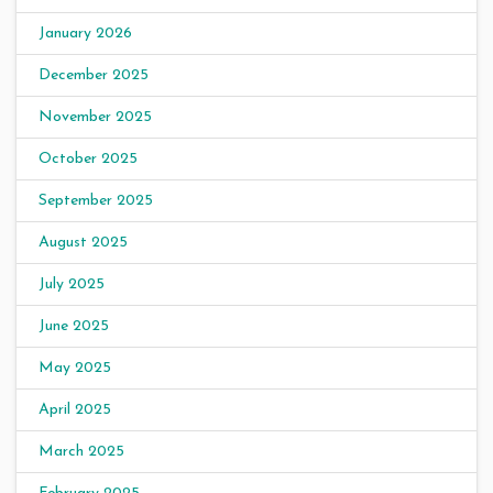
January 2026
December 2025
November 2025
October 2025
September 2025
August 2025
July 2025
June 2025
May 2025
April 2025
March 2025