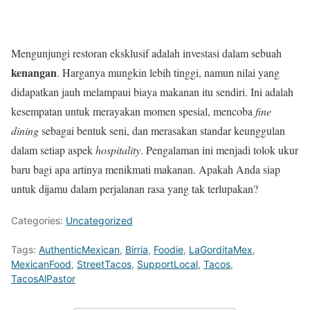
Mengunjungi restoran eksklusif adalah investasi dalam sebuah
kenangan
. Harganya mungkin lebih tinggi, namun nilai yang
didapatkan jauh melampaui biaya makanan itu sendiri. Ini adalah
kesempatan untuk merayakan momen spesial, mencoba
fine
dining
sebagai bentuk seni, dan merasakan standar keunggulan
dalam setiap aspek
hospitality
. Pengalaman ini menjadi tolok ukur
baru bagi apa artinya menikmati makanan. Apakah Anda siap
untuk dijamu dalam perjalanan rasa yang tak terlupakan?
Categories:
Uncategorized
Tags:
AuthenticMexican
,
Birria
,
Foodie
,
LaGorditaMex
,
MexicanFood
,
StreetTacos
,
SupportLocal
,
Tacos
,
TacosAlPastor