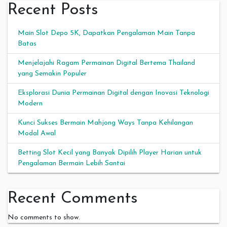
Recent Posts
Main Slot Depo 5K, Dapatkan Pengalaman Main Tanpa
Batas
Menjelajahi Ragam Permainan Digital Bertema Thailand
yang Semakin Populer
Eksplorasi Dunia Permainan Digital dengan Inovasi Teknologi
Modern
Kunci Sukses Bermain Mahjong Ways Tanpa Kehilangan
Modal Awal
Betting Slot Kecil yang Banyak Dipilih Player Harian untuk
Pengalaman Bermain Lebih Santai
Recent Comments
No comments to show.