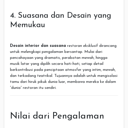
4. Suasana dan Desain yang
Memukau
Desain interior dan suasana
restoran eksklusif dirancang
untuk melengkapi pengalaman bersantap. Mulai dari
pencahayaan yang dramatis, perabotan mewah, hingga
musik latar yang dipilih secara hati-hati, setiap detail
berkontribusi pada penciptaan atmosfer yang intim, mewah,
dan terkadang teatrikal. Tujuannya adalah untuk mengisolasi
tamu dari hiruk pikuk dunia luar, membawa mereka ke dalam
“dunia” restoran itu sendiri.
Nilai dari Pengalaman