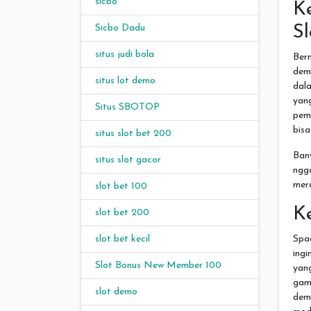
sicbo
K
Sl
Sicbo Dadu
situs judi bola
Ber
dem
situs lot demo
dal
yan
Situs SBOTOP
pem
bis
situs slot bet 200
Ban
situs slot gacor
ngg
mer
slot bet 100
K
slot bet 200
Spa
slot bet kecil
ing
Slot Bonus New Member 100
yang
gam
slot demo
dem