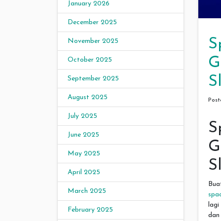
January 2026
December 2025
S
November 2025
G
October 2025
S
September 2025
August 2025
Pos
July 2025
S
June 2025
G
May 2025
S
April 2025
Buat
March 2025
spa
lagi
February 2025
dan