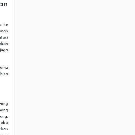
an
s ke
anan
tasi
hkan
juga
kamu
bisa
yang
nang
tang,
coba
rkan