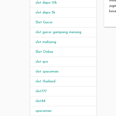
mod
slot depo 10k
jug
kese
slot depo 5k
Slot Gacor
slot gacor gampang menang
slot mahjong
Slot Online
slot qris
slot spaceman
slot thailand
slot777
slot88
spaceman