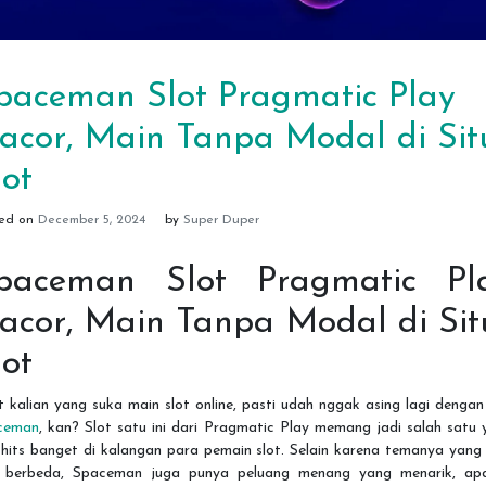
paceman Slot Pragmatic Play
acor, Main Tanpa Modal di Sit
lot
ted on
December 5, 2024
by
Super Duper
paceman Slot Pragmatic Pl
acor, Main Tanpa Modal di Sit
lot
 kalian yang suka main slot online, pasti udah nggak asing lagi denga
ceman
, kan? Slot satu ini dari Pragmatic Play memang jadi salah satu
 hits banget di kalangan para pemain slot. Selain karena temanya yang
 berbeda, Spaceman juga punya peluang menang yang menarik, apa