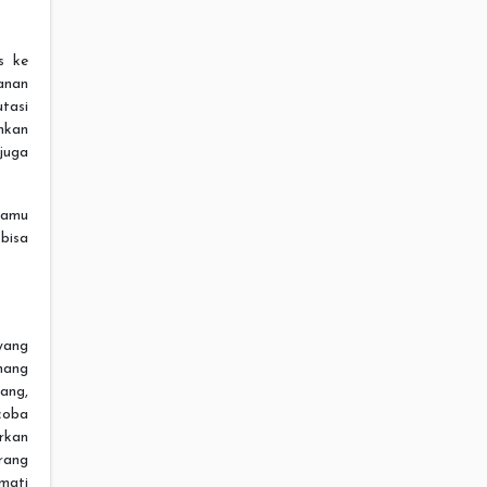
s ke
anan
tasi
hkan
juga
kamu
bisa
yang
nang
tang,
coba
rkan
rang
mati