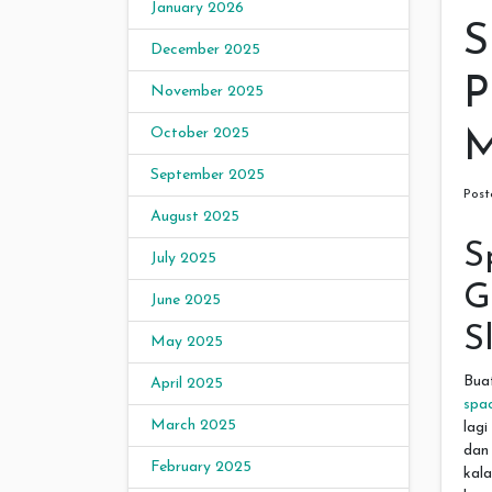
January 2026
S
December 2025
P
November 2025
October 2025
M
September 2025
Pos
August 2025
S
July 2025
G
June 2025
S
May 2025
Buat
April 2025
spa
March 2025
lagi
dan
February 2025
kal