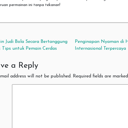
ruan permainan ini tanpa tekanan!
t navigation
in Judi Bola Secara Bertanggung
Penginapan Nyaman di H
: Tips untuk Pemain Cerdas
Internasional Terpercaya
ve a Reply
mail address will not be published.
Required fields are marke