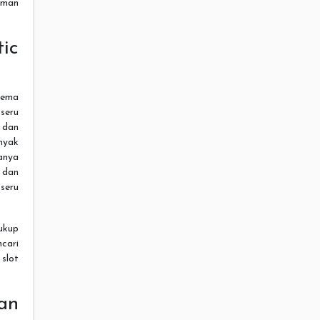
ceman
ic
tema
seru
 dan
nyak
anya
 dan
seru
ukup
cari
slot
an