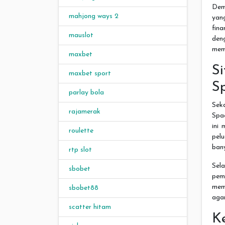
Dem
mahjong ways 2
yan
fina
mauslot
den
mem
maxbet
S
maxbet sport
S
parlay bola
Seka
rajamerak
Spa
ini
roulette
pel
ban
rtp slot
Sel
sbobet
pem
mem
sbobet88
agar
scatter hitam
K