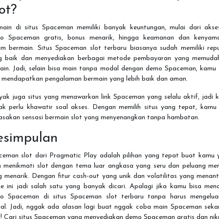
ot?
main di situs Spaceman memiliki banyak keuntungan, mulai dari akse
o Spaceman gratis, bonus menarik, hingga keamanan dan kenyam
am bermain. Situs Spaceman slot terbaru biasanya sudah memiliki repu
g baik dan menyediakan berbagai metode pembayaran yang memuda
ain. Jadi, selain bisa main tanpa modal dengan demo Spaceman, kamu 
a mendapatkan pengalaman bermain yang lebih baik dan aman.
yak juga situs yang menawarkan link Spaceman yang selalu aktif, jadi 
ak perlu khawatir soal akses. Dengan memilih situs yang tepat, kamu 
asakan sensasi bermain slot yang menyenangkan tanpa hambatan.
esimpulan
ceman slot dari Pragmatic Play adalah pilihan yang tepat buat kamu 
in menikmati slot dengan tema luar angkasa yang seru dan peluang me
 menarik. Dengan fitur cash-out yang unik dan volatilitas yang menan
e ini jadi salah satu yang banyak dicari. Apalagi jika kamu bisa men
o Spaceman di situs Spaceman slot terbaru tanpa harus mengelua
al. Jadi, nggak ada alasan lagi buat nggak coba main Spaceman seka
a! Cari situs Spaceman yang menyediakan demo Spaceman gratis dan nik