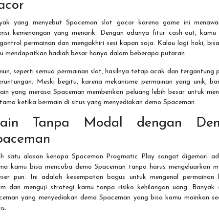
acor
yak yang menyebut Spaceman slot gacor karena game ini menawa
ensi kemenangan yang menarik. Dengan adanya fitur cash-out, kamu 
ontrol permainan dan mengakhiri sesi kapan saja. Kalau lagi hoki, bis
u mendapatkan hadiah besar hanya dalam beberapa putaran.
un, seperti semua permainan slot, hasilnya tetap acak dan tergantung 
eruntungan. Meski begitu, karena mekanisme permainan yang unik, ba
ain yang merasa Spaceman memberikan peluang lebih besar untuk men
utama ketika bermain di situs yang menyediakan demo Spaceman.
ain Tanpa Modal dengan De
paceman
ah satu alasan kenapa Spaceman Pragmatic Play sangat digemari ad
ena kamu bisa mencoba demo Spaceman tanpa harus mengeluarkan m
eser pun. Ini adalah kesempatan bagus untuk mengenal permainan l
am dan menguji strategi kamu tanpa risiko kehilangan uang. Banyak s
ceman yang menyediakan demo Spaceman yang bisa kamu mainkan se
is.