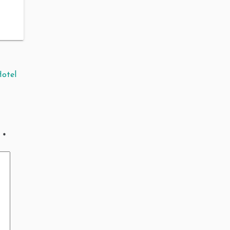
otel
d
*