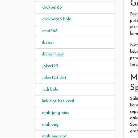
G
clickbet88
Ban
clickbet88 bola
pot
meng
cmd368
kam
ibcbet
Nam
keb
ibcbet login
pem
ter
joker123
M
joker123 slot
S
judi bola
Sal
link slot bet kecil
kar
sep
mah-jong wins
dal
Spa
mahjong
grat
mahjong slot