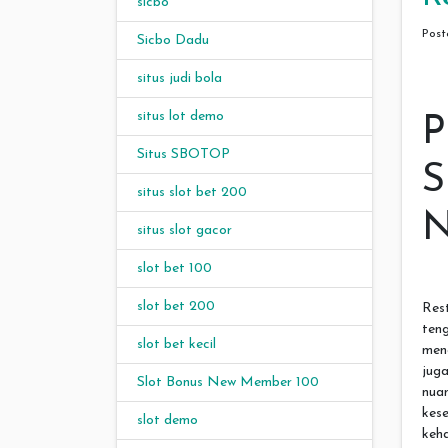
sicbo
Pos
Sicbo Dadu
situs judi bola
situs lot demo
P
Situs SBOTOP
S
situs slot bet 200
N
situs slot gacor
slot bet 100
slot bet 200
Rest
ten
slot bet kecil
men
jug
Slot Bonus New Member 100
nuan
kese
slot demo
keh