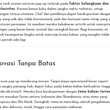
a tarik utama restoran pop-up terletak pada
faktor kelangkaan dan
klusivitas
. Karena hanya buka dalam jangka waktu terbatas, setiap
jungan terasa istimewa. Chef dan pemiliknya dapat bereksperimen denga
 yang unik dan tidak konvensional, jauh dari batasan menu tetap yang 
estoran permanen. Ini memberi mereka kebebasan artistik untuk mencipt
ngan yang benar-benar orisinal dan seringkali berani. Bagi konsumen, ini
ah kesempatan langka untuk mencicipi kreasi kuliner yang mungkin tidak
 pernah ada lagi.
novasi Tanpa Batas
oran pop-up mendorong inovasi. Tanpa biaya operasional besar seperti
 jangka panjang, koki dapat fokus pada bahan-bahan berkualitas tinggi
ide-ide kreatif. Mereka bisa bereksperimen dengan
tema kuliner terte
erti masakan fusion antara Indonesia dan Skandinavia, atau menu yang
nspirasi dari film klasik. Seringkali, tema ini mencakup seluruh pengalaman
i dari dekorasi, musik, hingga cara penyajian makanan.