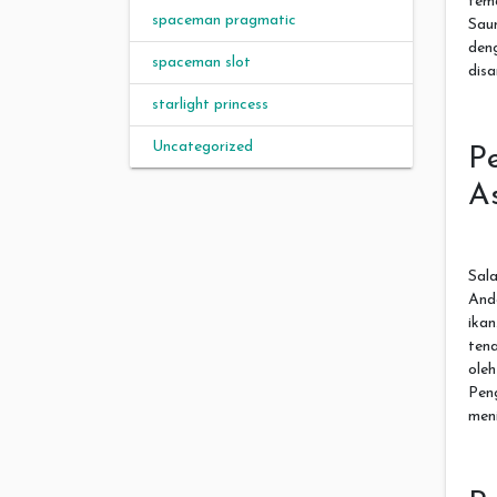
tem
spaceman pragmatic
Saun
deng
spaceman slot
disa
starlight princess
Uncategorized
P
As
Sala
And
ikan
tena
ole
Pen
men