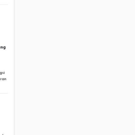
ang
gsi
oran