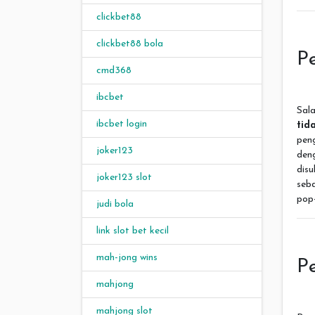
clickbet88
clickbet88 bola
P
cmd368
ibcbet
Sala
ibcbet login
tid
pen
joker123
den
disu
joker123 slot
seba
pop-
judi bola
link slot bet kecil
mah-jong wins
P
mahjong
mahjong slot