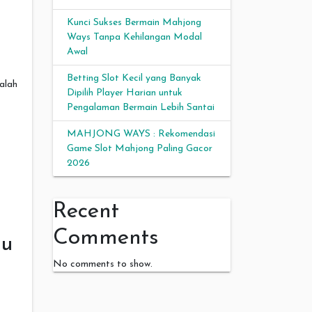
Kunci Sukses Bermain Mahjong
Ways Tanpa Kehilangan Modal
Awal
Betting Slot Kecil yang Banyak
alah
Dipilih Player Harian untuk
Pengalaman Bermain Lebih Santai
MAHJONG WAYS : Rekomendasi
Game Slot Mahjong Paling Gacor
2026
Recent
Comments
tu
No comments to show.