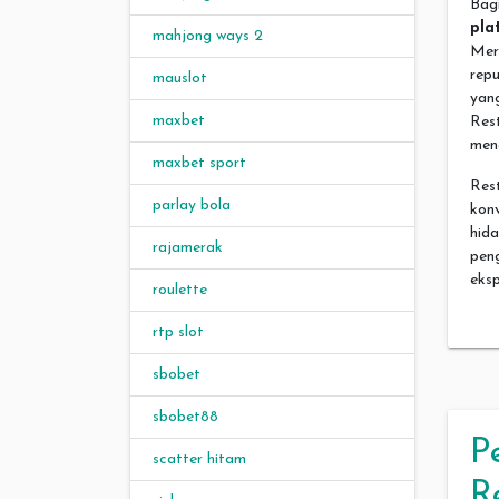
Bagi
pla
mahjong ways 2
Mer
repu
mauslot
yan
maxbet
Res
meng
maxbet sport
Rest
parlay bola
konv
hida
rajamerak
peng
eksp
roulette
rtp slot
sbobet
sbobet88
P
scatter hitam
R