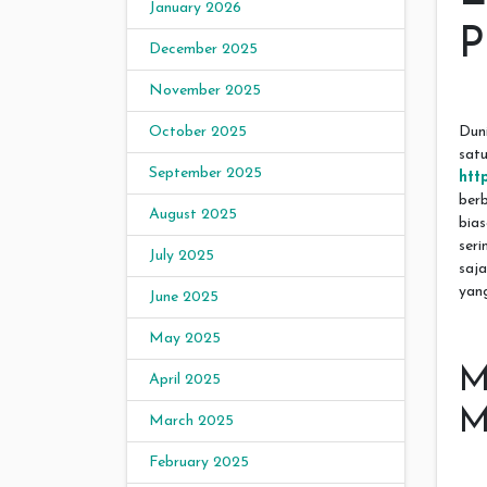
January 2026
P
December 2025
November 2025
Duni
October 2025
sat
September 2025
htt
ber
August 2025
bias
seri
July 2025
saja
yang
June 2025
May 2025
M
April 2025
M
March 2025
February 2025