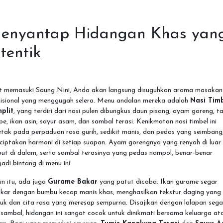
enyantap Hidangan Khas yan
tentik
t memasuki Saung Nini, Anda akan langsung disuguhkan aroma masakan
disional yang menggugah selera. Menu andalan mereka adalah
Nasi Tim
plit
, yang terdiri dari nasi pulen dibungkus daun pisang, ayam goreng, t
e, ikan asin, sayur asam, dan sambal terasi. Kenikmatan nasi timbel ini
etak pada perpaduan rasa gurih, sedikit manis, dan pedas yang seimbang
ciptakan harmoni di setiap suapan. Ayam gorengnya yang renyah di luar
ut di dalam, serta sambal terasinya yang pedas nampol, benar-benar
adi bintang di menu ini.
in itu, ada juga
Gurame Bakar
yang patut dicoba. Ikan gurame segar
akar dengan bumbu kecap manis khas, menghasilkan tekstur daging yang
uk dan cita rasa yang meresap sempurna. Disajikan dengan lalapan sega
sambal, hidangan ini sangat cocok untuk dinikmati bersama keluarga at