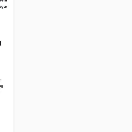
sem
egar
g
m
ng
i