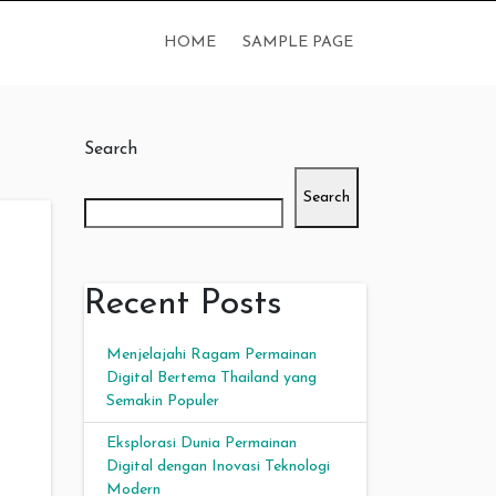
HOME
SAMPLE PAGE
Search
Search
Recent Posts
Menjelajahi Ragam Permainan
Digital Bertema Thailand yang
Semakin Populer
Eksplorasi Dunia Permainan
Digital dengan Inovasi Teknologi
Modern