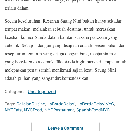
terlalu dalam.
Secara keseluruhan, Restoran Saung Nini bukan hanya sekadar
tempat makan, melainkan sebuah destinasi untuk merasakan
keaslian kuliner Sunda dalam balutan suasana pedesaan yang
autentik. Setiap hidangan yang disajikan adalah persembahan dari
resep turun-temurun yang dijaga dengan baik, menjamin rasa
yang konsisten dan otentik. Jika Anda ingin mencari tempat untuk
melepaskan penat sambil menikmati sajian lezat, Saung Nini
adalah pilihan yang sangat direkomendasikan.
Categories:
Uncategorized
Tags:
GalicianCuisine
,
LaBordaDelaVi
,
LaBordaDelaViNYC
,
NYCEats
,
NYCFood
,
NYCRestaurant
,
SpanishFoodNYC
Leave a Comment