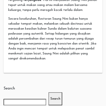
tergolong
terjangkau
. Hal ini menjadikan Saung Nini pilihan
tepat untuk makan siang atau makan malam bersama
keluarga, tanpa perlu merogoh kocek terlalu dalam.
Secara keseluruhan, Restoran Saung Nini bukan hanya
sekadar tempat makan, melainkan sebuah destinasi untuk
merasakan keaslian kuliner Sunda dalam balutan suasana
pedesaan yang autentik. Setiap hidangan yang disajikan
adalah persembahan dari resep turun-temurun yang dijaga
dengan baik, menjamin rasa yang konsisten dan otentik. Jika
Anda ingin mencari tempat untuk melepaskan penat sambil
menikmati sajian lezat, Saung Nini adalah pilihan yang
sangat direkomendasikan.
Search
Search