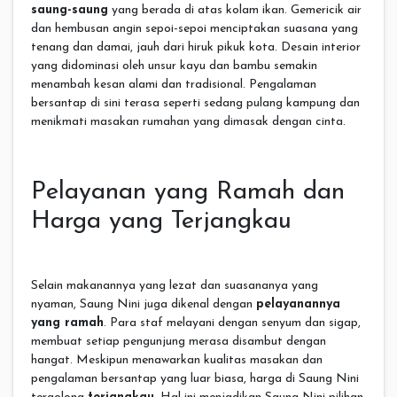
saung-saung
yang berada di atas kolam ikan. Gemericik air
dan hembusan angin sepoi-sepoi menciptakan suasana yang
tenang dan damai, jauh dari hiruk pikuk kota. Desain interior
yang didominasi oleh unsur kayu dan bambu semakin
menambah kesan alami dan tradisional. Pengalaman
bersantap di sini terasa seperti sedang pulang kampung dan
menikmati masakan rumahan yang dimasak dengan cinta.
Pelayanan yang Ramah dan
Harga yang Terjangkau
Selain makanannya yang lezat dan suasananya yang
nyaman, Saung Nini juga dikenal dengan
pelayanannya
yang ramah
. Para staf melayani dengan senyum dan sigap,
membuat setiap pengunjung merasa disambut dengan
hangat. Meskipun menawarkan kualitas masakan dan
pengalaman bersantap yang luar biasa, harga di Saung Nini