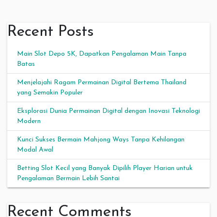
Recent Posts
Main Slot Depo 5K, Dapatkan Pengalaman Main Tanpa
Batas
Menjelajahi Ragam Permainan Digital Bertema Thailand
yang Semakin Populer
Eksplorasi Dunia Permainan Digital dengan Inovasi Teknologi
Modern
Kunci Sukses Bermain Mahjong Ways Tanpa Kehilangan
Modal Awal
Betting Slot Kecil yang Banyak Dipilih Player Harian untuk
Pengalaman Bermain Lebih Santai
Recent Comments