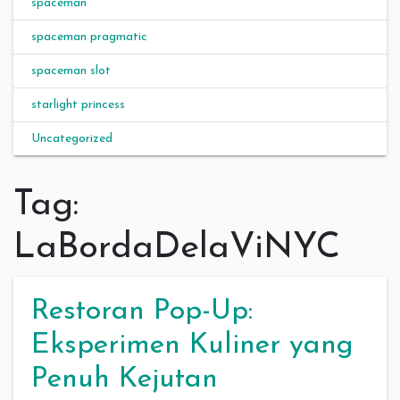
spaceman
spaceman pragmatic
spaceman slot
starlight princess
Uncategorized
Tag:
LaBordaDelaViNYC
Restoran Pop-Up:
Eksperimen Kuliner yang
Penuh Kejutan