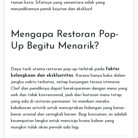
taman kota. Sifatnya yang sementara inilah yang
menjadikannya penuh kejutan dan eksklusif.
Mengapa Restoran Pop-
Up Begitu Menarik?
Daya tarik utama restoran pop-up terletak pada
faktor
kelangkaan dan eksklusivitas
. Karena hanya buka dalam
jangka waktu terbatas, setiap kunjungan terasa istimewa.
Chef dan pemiliknya dapat bereksperimen dengan menu yang
unik dan tidak konvensional, jauh dari batasan menu tetap
yang ada di restoran permanen. Ini memberi mereka
kebebasan artistik untuk menciptakan hidangan yang benar-
benar orisinal dan seringkali berani. Bagi konsumen, ini adalah
kesempatan langka untuk mencicipi kreasi kuliner yang
mungkin tidak akan pernah ada lagi.