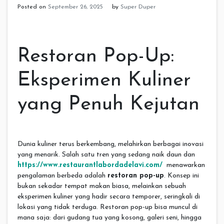
Posted on
September 26, 2025
by
Super Duper
Restoran Pop-Up:
Eksperimen Kuliner
yang Penuh Kejutan
Dunia kuliner terus berkembang, melahirkan berbagai inovasi
yang menarik. Salah satu tren yang sedang naik daun dan
https://www.restaurantlabordadelavi.com/
menawarkan
pengalaman berbeda adalah
restoran pop-up
. Konsep ini
bukan sekadar tempat makan biasa, melainkan sebuah
eksperimen kuliner yang hadir secara temporer, seringkali di
lokasi yang tidak terduga. Restoran pop-up bisa muncul di
mana saja: dari gudang tua yang kosong, galeri seni, hingga