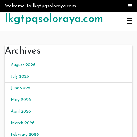
Skip to content
Welcome To lkgtpqsoloraya.com
lkgtpqsoloraya.com
Archives
August 2026
July 2026
June 2026
May 2026
April 2026
March 2026
February 2026