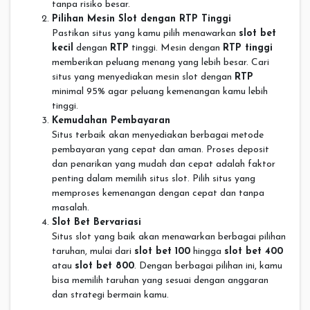
tanpa risiko besar.
Pilihan Mesin Slot dengan RTP Tinggi
Pastikan situs yang kamu pilih menawarkan
slot bet
kecil
dengan
RTP
tinggi. Mesin dengan
RTP tinggi
memberikan peluang menang yang lebih besar. Cari
situs yang menyediakan mesin slot dengan
RTP
minimal 95% agar peluang kemenangan kamu lebih
tinggi.
Kemudahan Pembayaran
Situs terbaik akan menyediakan berbagai metode
pembayaran yang cepat dan aman. Proses deposit
dan penarikan yang mudah dan cepat adalah faktor
penting dalam memilih situs slot. Pilih situs yang
memproses kemenangan dengan cepat dan tanpa
masalah.
Slot Bet Bervariasi
Situs slot yang baik akan menawarkan berbagai pilihan
taruhan, mulai dari
slot bet 100
hingga
slot bet 400
atau
slot bet 800
. Dengan berbagai pilihan ini, kamu
bisa memilih taruhan yang sesuai dengan anggaran
dan strategi bermain kamu.