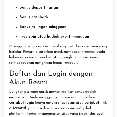
Bonus deposit harian
Bonus cashback
Bonus rollingan mingguan
Free spin atau hadiah event mingguan
Masing-masing bonus ini memiliki syarat dan ketentuan yang
berlaku. Pemain disarankan untuk membaca informasi pada
halaman promosi Ceriabet atau menghubungi customer
service sebelum mengklaim bonus tersebut.
Daftar dan Login dengan
Akun Resmi
Langkah pertama untuk memanfaatkan bonus adalah
memastikan Anda menggunakan akun resmi. Lakukan
ceriabet login
hanya melalui situs resmi atau
ceriabet link
alternatif
yang disediakan secara resmi oleh pihak
platform. Hindari menggunakan situs yang tidak jelas asal-