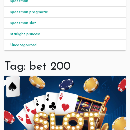
spaceman
spaceman pragmatic
spaceman slot
starlight princess
Uncategorized
Tag:
bet 200