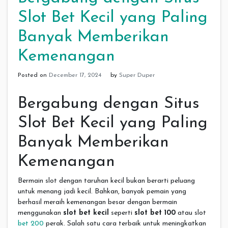
Slot Bet Kecil yang Paling
Banyak Memberikan
Kemenangan
Posted on
December 17, 2024
by
Super Duper
Bergabung dengan Situs
Slot Bet Kecil yang Paling
Banyak Memberikan
Kemenangan
Bermain slot dengan taruhan kecil bukan berarti peluang
untuk menang jadi kecil. Bahkan, banyak pemain yang
berhasil meraih kemenangan besar dengan bermain
menggunakan
slot bet kecil
seperti
slot bet 100
atau slot
bet 200
perak. Salah satu cara terbaik untuk meningkatkan