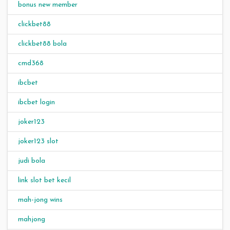
bonus new member
clickbet88
clickbet88 bola
cmd368
ibcbet
ibcbet login
joker123
joker123 slot
judi bola
link slot bet kecil
mah-jong wins
mahjong