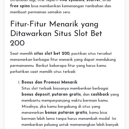
Ditambah lagi, fitur seperti
wild symbols
,
scatter
, atau
free spins
bisa memberikan kemenangan tambahan dan
membuat permainan semakin seru.
Fitur-Fitur Menarik yang
Ditawarkan Situs Slot Bet
200
Saat memilih
situs slot bet 200
, pastikan situs tersebut
menawarkan berbagai fitur menarik yang dapat mendukung
permainanmu. Berikut beberapa fitur yang harus kamu
perhatikan saat memilih situs terbaik:
Bonus dan Promosi Menarik
Situs slot terbaik biasanya memberikan berbagai
bonus deposit
,
putaran gratis
, dan
cashback
yang
membantu memperpanjang waktu bermain kamu.
Misalnya, jika kamu bergabung di situs yang
menawarkan
bonus putaran gratis
, kamu bisa
bermain lebih lama tanpa harus menambah modal. Ini
memberikan peluang untuk memenangkan lebih banyak