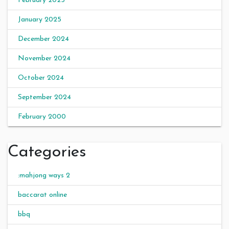
February 2025
January 2025
December 2024
November 2024
October 2024
September 2024
February 2000
Categories
:mahjong ways 2
baccarat online
bbq