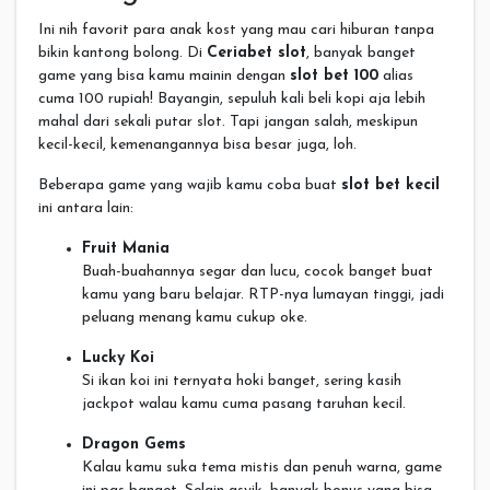
Ini nih favorit para anak kost yang mau cari hiburan tanpa
bikin kantong bolong. Di
Ceriabet slot
, banyak banget
game yang bisa kamu mainin dengan
slot bet 100
alias
cuma 100 rupiah! Bayangin, sepuluh kali beli kopi aja lebih
mahal dari sekali putar slot. Tapi jangan salah, meskipun
kecil-kecil, kemenangannya bisa besar juga, loh.
Beberapa game yang wajib kamu coba buat
slot bet kecil
ini antara lain:
Fruit Mania
Buah-buahannya segar dan lucu, cocok banget buat
kamu yang baru belajar. RTP-nya lumayan tinggi, jadi
peluang menang kamu cukup oke.
Lucky Koi
Si ikan koi ini ternyata hoki banget, sering kasih
jackpot walau kamu cuma pasang taruhan kecil.
Dragon Gems
Kalau kamu suka tema mistis dan penuh warna, game