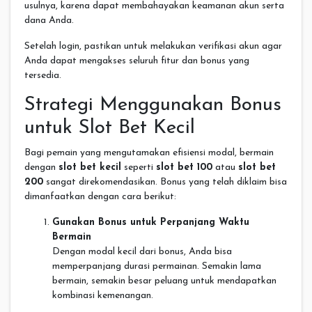
usulnya, karena dapat membahayakan keamanan akun serta
dana Anda.
Setelah login, pastikan untuk melakukan verifikasi akun agar
Anda dapat mengakses seluruh fitur dan bonus yang
tersedia.
Strategi Menggunakan Bonus
untuk Slot Bet Kecil
Bagi pemain yang mengutamakan efisiensi modal, bermain
dengan
slot bet kecil
seperti
slot bet 100
atau
slot bet
200
sangat direkomendasikan. Bonus yang telah diklaim bisa
dimanfaatkan dengan cara berikut:
Gunakan Bonus untuk Perpanjang Waktu
Bermain
Dengan modal kecil dari bonus, Anda bisa
memperpanjang durasi permainan. Semakin lama
bermain, semakin besar peluang untuk mendapatkan
kombinasi kemenangan.