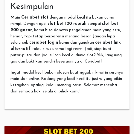
Kesimpulan
Main
Ceriabet slot
dengan modal kecil itu bukan cuma
mimpi. Dengan opsi
slot bet 100 rupiah
sampai
slot bet
200 gacor
, kamu bisa dapetin pengalaman main yang seru,
hemat, tapi tetap berpotensi menang besar. Jangan lupa
selalu cek
ceriabet login
kamu dan gunakan
ceriabet link
alternatif
kalau situs utama lagi rewel. Jadi, siap buat
putar-putar dan jadi sultan kecil di dunia slot? Yuk, langsung
gas dan buktikan sendiri keseruannya di Ceriabet!
Ingat, modal kecil bukan alasan buat nggak nikmatin serunya
main slot online. Kadang yang kecil-kecil itu justru yang bikin
ketagihan, apalagi kalau menang terus! Selamat mencoba
dan semoga hoki selalu di pihak kamu!