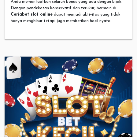
Anda memanfaatkan seluruh bonus yang ada dengan bijak.
Dengan pendekatan konservatif dan terukur, bermain di
Ceriabet slot online
dapat menjadi aktivitas yang tidak
hanya menghibur tetapi juga memberikan hasil nyata.