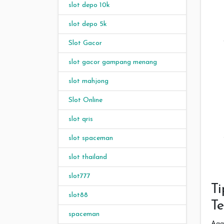
slot depo 10k
slot depo 5k
Slot Gacor
slot gacor gampang menang
slot mahjong
Slot Online
slot qris
slot spaceman
slot thailand
slot777
Ti
slot88
T
spaceman
Aga