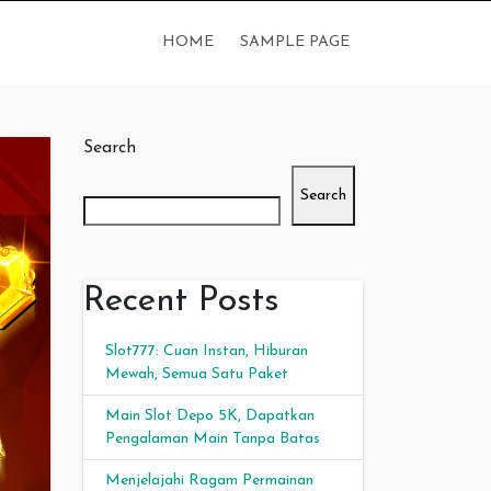
HOME
SAMPLE PAGE
Search
Search
Recent Posts
Slot777: Cuan Instan, Hiburan
Mewah, Semua Satu Paket
Main Slot Depo 5K, Dapatkan
Pengalaman Main Tanpa Batas
Menjelajahi Ragam Permainan