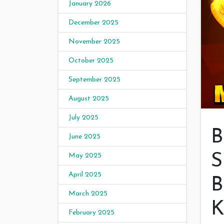
January 2026
December 2025
November 2025
October 2025
September 2025
August 2025
July 2025
B
June 2025
S
May 2025
April 2025
B
March 2025
K
February 2025