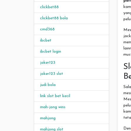
per
kam
clickbet88
yan
clickbet88 bola
pel
cmd368
Mes
jac
ibcbet
mem
lai
ibcbet login
must
joker123
S
joker123 slot
B
judi bola
Sal
mes
link slot bet kecil
Mesi
pelu
mah-jong wins
kam
tet
mahjong
Den
mahjong slot