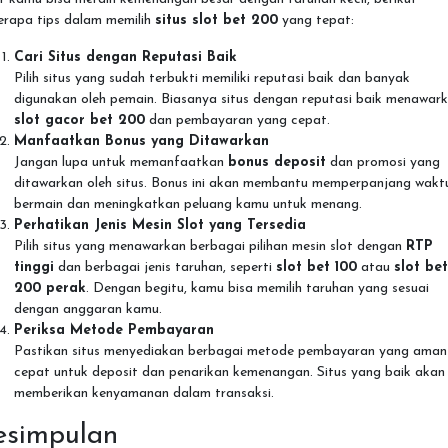
erapa tips dalam memilih
situs slot bet 200
yang tepat:
Cari Situs dengan Reputasi Baik
Pilih situs yang sudah terbukti memiliki reputasi baik dan banyak
digunakan oleh pemain. Biasanya situs dengan reputasi baik menawar
slot gacor bet 200
dan pembayaran yang cepat.
Manfaatkan Bonus yang Ditawarkan
Jangan lupa untuk memanfaatkan
bonus deposit
dan promosi yang
ditawarkan oleh situs. Bonus ini akan membantu memperpanjang wakt
bermain dan meningkatkan peluang kamu untuk menang.
Perhatikan Jenis Mesin Slot yang Tersedia
Pilih situs yang menawarkan berbagai pilihan mesin slot dengan
RTP
tinggi
dan berbagai jenis taruhan, seperti
slot bet 100
atau
slot bet
200 perak
. Dengan begitu, kamu bisa memilih taruhan yang sesuai
dengan anggaran kamu.
Periksa Metode Pembayaran
Pastikan situs menyediakan berbagai metode pembayaran yang aman
cepat untuk deposit dan penarikan kemenangan. Situs yang baik akan
memberikan kenyamanan dalam transaksi.
esimpulan