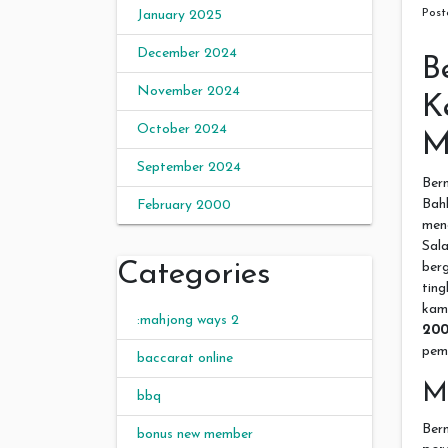
Pos
January 2025
December 2024
B
November 2024
K
October 2024
M
September 2024
Berm
Bah
February 2000
men
Sal
Categories
ber
tin
kam
:mahjong ways 2
20
pema
baccarat online
M
bbq
Ber
bonus new member