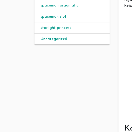
spaceman pragmatic
beb
spaceman slot
starlight princess
Uncategorized
K