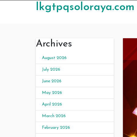
Skip to content
lkgtpqsoloraya.com
Archives
August 2026
July 2026
June 2026
May 2026
April 2026
March 2026
February 2026