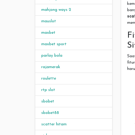
keme
mahjong ways 2
bany
sca
mauslot
mem
maxbet
F
Si
maxbet sport
parlay bola
Saa
fit
rajamerak
haru
roulette
rtp slot
sbobet
sbobet88
scatter hitam