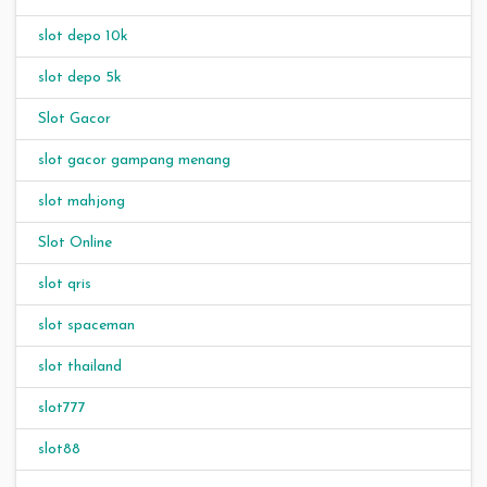
slot depo 10k
slot depo 5k
Slot Gacor
slot gacor gampang menang
slot mahjong
Slot Online
slot qris
slot spaceman
slot thailand
slot777
slot88