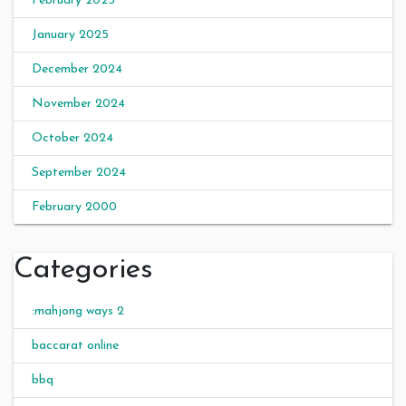
February 2025
January 2025
December 2024
November 2024
October 2024
September 2024
February 2000
Categories
:mahjong ways 2
baccarat online
bbq