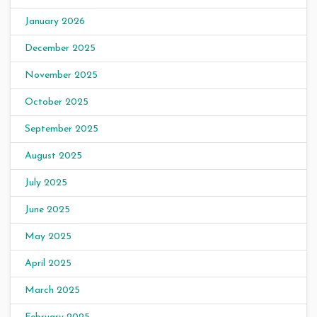
January 2026
December 2025
November 2025
October 2025
September 2025
August 2025
July 2025
June 2025
May 2025
April 2025
March 2025