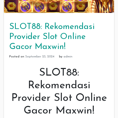
SLOT88: Rekomendasi
Provider Slot Online
Gacor Maxwin!
Posted on
September 23, 2024
by
admin
SLOT88:
Rekomendasi
Provider Slot Online
Gacor Maxwin!