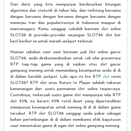
Dari data yang kita mempunyai berdasarkan hitungan
algortima dan statistik di tahun lalu, dan terhitung bersama
dengan bersama dengan bersama dengan bersama dengan
meninjau tren dan popularitasnya di Indonesia maupun di
mancanegara. Kamu sanggup cobalah bermain slot online
SLOT88 di provider-provider wejangan SLOT88 slot bet
kecil berikut ini untuk meraih jackpot terbesar.
Namun sebelum saat saat bermain judi slot online gacor
SLOT88, anda direkomendasikan untuk cek nilai presentase
RTP tiap-tiap game yang di sajikan situs slot gacor
gampang menang untuk memandang kesempatan anda di di
di dalam beroleh jackpot. Lalu apa itu live RTP
slot
resmi
SLOT88? RTP slot atau Return to Player adalah takaran
kemenangan dari suatu permainan slot online terpercaya.
Contohnya, terkecuali suatu game slot mempunyai nilai RTP
slot 95%, itu berarti 95% total duwit yang dipertaruhkan
mempunyai kesempatan untuk menang di di di dalam game
tersebut. RTP slot SLOT88 sanggup anda pakai sebagai
bahan pertimbangan di di dalam membawa efek keputusan
saat menentukan game di agen slot online gampang menang.