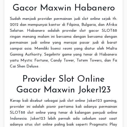
Gacor Maxwin Habanero
Sudah menjadi provider permainan judi slot online sejak th.
2012 dan mempunyai kantor di Filipina, Bulgaria, dan Afrika
Selatan. Habanero adalah provider slot gacor SLOT88
ringan menang malam ini bersama dengan bersama dengan
permainan judi online yang merajai pasar judi di barat
sampai asia. Memiliki lisensi resmi yang diatur oleh Malta
Gaming Authority. Segelintir game yang tenar di Habanero
yaitu Mystic Fortune, Candy Tower, Totem Towers, dan Fa
Cai Shen Deluxe.
Provider Slot Online
Gacor Maxwin Joker123
Kerap kali disebut sebagai judi slot online Joker123 gaming,
provider ini adalah pionir pertama kali adanya permainan
SLOT88 slot online yang tenar di kalangan penjudi online
Indonesia. Joker123 lebih pernah ada sebelum saat saat
adanya situs slot online paling baik seperti Pragmatic Play