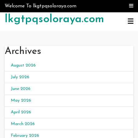
Skip to content
Welcome To lkgtpqsoloraya.com
lkgtpqsoloraya.com
Archives
August 2026
July 2026
June 2026
May 2026
April 2026
March 2026
February 2026