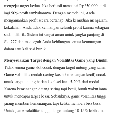
mengejar target kedua. Jika berhasil mencapai Rp250.000, tarik
lagi 50% profit tambahannya. Dengan metode ini, Anda
mengamankan profit secara bertahap. Jika kemudian mengalami
kekalahan, Anda tidak kehilangan seluruh profit karena sebagian
sudah ditarik. Sistem ini sangat aman untuk jangka panjang di
Slot777 dan mencegah Anda kehilangan semua keuntungan
dalam satu kali sesi buruk.
Menyesuaikan Target dengan Volatilitas Game yang Dipilih
Tidak semua game slot cocok dengan target untung yang sama.
Game volatilitas rendah (sering kasih kemenangan kecil) cocok
untuk target untung harian kecil sekitar 15-20% dari modal.
Karena kemenangan datang sering tapi kecil, butuh waktu lama
untuk mencapai target besar. Sebaliknya, game volatilitas tinggi
jarang memberi kemenangan, tapi ketika memberi bisa besar.
Untuk game volatilitas tinggi, target untung 10-15% lebih aman.