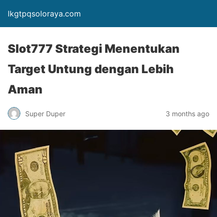
lkgtpqsoloraya.com
Slot777 Strategi Menentukan
Target Untung dengan Lebih
Aman
Super Duper
3 months ago