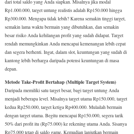
dari total saldo yang Anda siapkan. Misalnya jika modal
Rp1.000.000, target untung realistis adalah Rp150.000 hingga
Rp300.000. Mengapa tidak lebih? Karena semakin tinggi target,
semakin lama waktu bermain yang dibutuhkan, dan semakin
besar risiko Anda kehilangan profit yang sudah didapat. Target
rendah memungkinkan Anda mencapai kemenangan lebih cepat
dan segera berhenti. Ingat, dalam slot, keuntungan yang sudah di
kantong lebih berharga daripada potensi keuntungan di masa
depan.
Metode Take-Profit Bertahap (Multiple Target System)
Daripada memiliki satu target besar, bagi target untung Anda
menjadi beberapa level. Misalnya target utama Rp150.000, target
kedua Rp250.000, target ketiga Rp400.000. Mulailah bermain
dengan target utama. Begitu mencapai Rp150.000, segera tarik
50% dari profit itu (Rp75.000) ke rekening utama Anda. Sisanya
Rp75.000 tetap di saldo game. Kemudian lanjutkan bermain