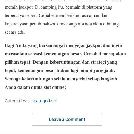
meraih jackpot. Di samping itu, bermain di platform yang
terpercaya seperti Ceriabet memberikan rasa aman dan
kepercayaan penuh bahwa kemenangan Anda akan dihitung
secara adil.
Bagi Anda yang bersemangat mengejar jackpot dan ingin
merasakan sensasi kemenangan besar, Ceriabet merupakan
pilihan tepat. Dengan keberuntungan dan strategi yang
tepat, kemenangan besar bukan lagi mimpi yang jauh.
Semoga keberuntungan selalu menyertai setiap langkah
Anda dalam dunia slot online!
Categories:
Uncategorized
Leave a Comment