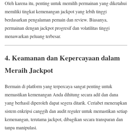
Oleh karena itu, penting untuk memilih permainan yang diketahui
memiliki tingkat kemenangan jackpot yang lebih tinggi
berdasarkan pengalaman pemain dan review. Biasanya,
permainan dengan jackpot progresif dan volatilitas tinggi
menawarkan peluang terbesar.
4. Keamanan dan Kepercayaan dalam
Meraih Jackpot
Bermain di platform yang terpercaya sangat penting untuk
memastikan kemenangan Anda dihitung secara adil dan dana
yang berhasil diperoleh dapat segera ditarik. Ceriabet menerapkan
sistem enkripsi canggih dan audit reguler untuk memastikan setiap
kemenangan, terutama jackpot, dibagikan secara transparan dan
tanpa manipulasi.