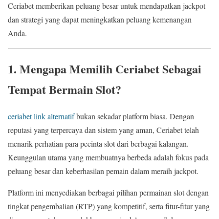
Ceriabet memberikan peluang besar untuk mendapatkan jackpot
dan strategi yang dapat meningkatkan peluang kemenangan
Anda.
1. Mengapa Memilih Ceriabet Sebagai
Tempat Bermain Slot?
ceriabet link alternatif
bukan sekadar platform biasa. Dengan
reputasi yang terpercaya dan sistem yang aman, Ceriabet telah
menarik perhatian para pecinta slot dari berbagai kalangan.
Keunggulan utama yang membuatnya berbeda adalah fokus pada
peluang besar dan keberhasilan pemain dalam meraih jackpot.
Platform ini menyediakan berbagai pilihan permainan slot dengan
tingkat pengembalian (RTP) yang kompetitif, serta fitur-fitur yang