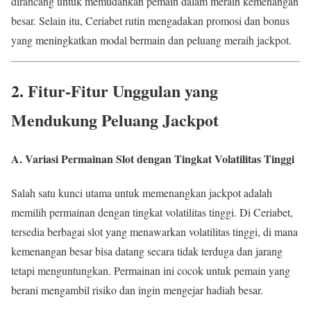
dirancang untuk memudahkan pemain dalam meraih kemenangan
besar. Selain itu, Ceriabet rutin mengadakan promosi dan bonus
yang meningkatkan modal bermain dan peluang meraih jackpot.
2. Fitur-Fitur Unggulan yang
Mendukung Peluang Jackpot
A. Variasi Permainan Slot dengan Tingkat Volatilitas Tinggi
Salah satu kunci utama untuk memenangkan jackpot adalah
memilih permainan dengan tingkat volatilitas tinggi. Di Ceriabet,
tersedia berbagai slot yang menawarkan volatilitas tinggi, di mana
kemenangan besar bisa datang secara tidak terduga dan jarang
tetapi menguntungkan. Permainan ini cocok untuk pemain yang
berani mengambil risiko dan ingin mengejar hadiah besar.