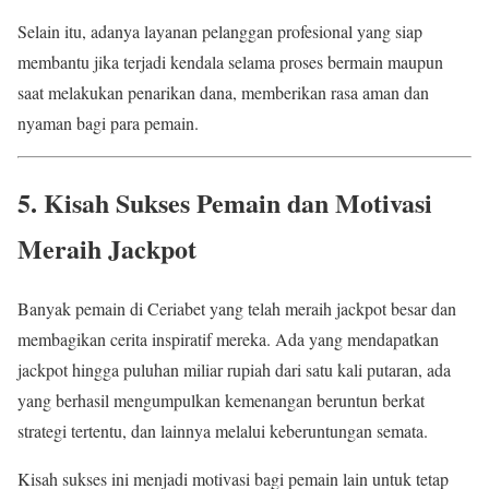
Selain itu, adanya layanan pelanggan profesional yang siap
membantu jika terjadi kendala selama proses bermain maupun
saat melakukan penarikan dana, memberikan rasa aman dan
nyaman bagi para pemain.
5. Kisah Sukses Pemain dan Motivasi
Meraih Jackpot
Banyak pemain di Ceriabet yang telah meraih jackpot besar dan
membagikan cerita inspiratif mereka. Ada yang mendapatkan
jackpot hingga puluhan miliar rupiah dari satu kali putaran, ada
yang berhasil mengumpulkan kemenangan beruntun berkat
strategi tertentu, dan lainnya melalui keberuntungan semata.
Kisah sukses ini menjadi motivasi bagi pemain lain untuk tetap