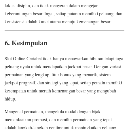
fokus, disiplin, dan tidak menyerah dalam mengejar
keberuntungan besar. Ingat, setiap putaran memiliki peluang, dan
konsistensi adalah kunci utama menuju kemenangan besar.
6. Kesimpulan
Slot Online Ceriabet tidak hanya menawarkan hiburan tetapi juga
peluang nyata untuk mendapatkan jackpot besar. Dengan variasi
permainan yang lengkap, fitur bonus yang menarik, sistem
jackpot progresif, dan strategi yang tepat, setiap pemain memiliki
kesempatan untuk meraih kemenangan besar yang mengubah
hidup.
Mengenal permainan, mengelola modal dengan bijak,
memanfaatkan promosi, dan memilih permainan yang tepat
adalah langkah-langkah penting untuk meningkatkan peluang