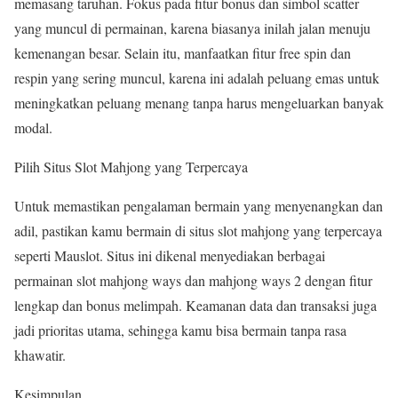
memasang taruhan. Fokus pada fitur bonus dan simbol scatter
yang muncul di permainan, karena biasanya inilah jalan menuju
kemenangan besar. Selain itu, manfaatkan fitur free spin dan
respin yang sering muncul, karena ini adalah peluang emas untuk
meningkatkan peluang menang tanpa harus mengeluarkan banyak
modal.
Pilih Situs Slot Mahjong yang Terpercaya
Untuk memastikan pengalaman bermain yang menyenangkan dan
adil, pastikan kamu bermain di situs slot mahjong yang terpercaya
seperti Mauslot. Situs ini dikenal menyediakan berbagai
permainan slot mahjong ways dan mahjong ways 2 dengan fitur
lengkap dan bonus melimpah. Keamanan data dan transaksi juga
jadi prioritas utama, sehingga kamu bisa bermain tanpa rasa
khawatir.
Kesimpulan