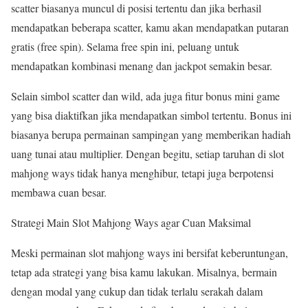
scatter biasanya muncul di posisi tertentu dan jika berhasil
mendapatkan beberapa scatter, kamu akan mendapatkan putaran
gratis (free spin). Selama free spin ini, peluang untuk
mendapatkan kombinasi menang dan jackpot semakin besar.
Selain simbol scatter dan wild, ada juga fitur bonus mini game
yang bisa diaktifkan jika mendapatkan simbol tertentu. Bonus ini
biasanya berupa permainan sampingan yang memberikan hadiah
uang tunai atau multiplier. Dengan begitu, setiap taruhan di slot
mahjong ways tidak hanya menghibur, tetapi juga berpotensi
membawa cuan besar.
Strategi Main Slot Mahjong Ways agar Cuan Maksimal
Meski permainan slot mahjong ways ini bersifat keberuntungan,
tetap ada strategi yang bisa kamu lakukan. Misalnya, bermain
dengan modal yang cukup dan tidak terlalu serakah dalam