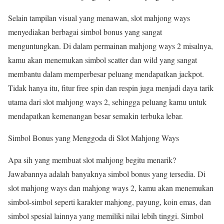
Selain tampilan visual yang menawan, slot mahjong ways
menyediakan berbagai simbol bonus yang sangat
menguntungkan. Di dalam permainan mahjong ways 2 misalnya,
kamu akan menemukan simbol scatter dan wild yang sangat
membantu dalam memperbesar peluang mendapatkan jackpot.
Tidak hanya itu, fitur free spin dan respin juga menjadi daya tarik
utama dari slot mahjong ways 2, sehingga peluang kamu untuk
mendapatkan kemenangan besar semakin terbuka lebar.
Simbol Bonus yang Menggoda di Slot Mahjong Ways
Apa sih yang membuat slot mahjong begitu menarik?
Jawabannya adalah banyaknya simbol bonus yang tersedia. Di
slot mahjong ways dan mahjong ways 2, kamu akan menemukan
simbol-simbol seperti karakter mahjong, payung, koin emas, dan
simbol spesial lainnya yang memiliki nilai lebih tinggi. Simbol