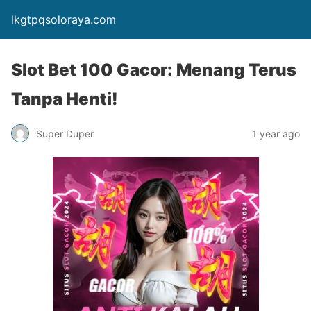
lkgtpqsoloraya.com
Slot Bet 100 Gacor: Menang Terus
Tanpa Henti!
Super Duper
1 year ago