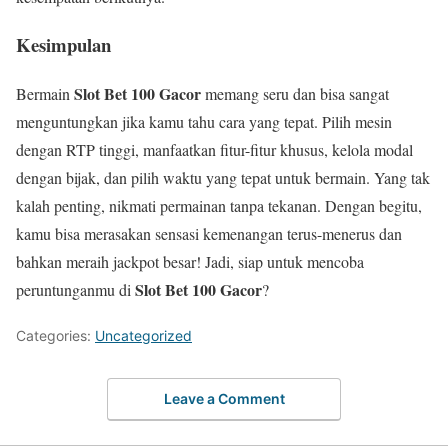
Kesimpulan
Slot Bet 100 Gacor
Bermain
memang seru dan bisa sangat
menguntungkan jika kamu tahu cara yang tepat. Pilih mesin
dengan RTP tinggi, manfaatkan fitur-fitur khusus, kelola modal
dengan bijak, dan pilih waktu yang tepat untuk bermain. Yang tak
kalah penting, nikmati permainan tanpa tekanan. Dengan begitu,
kamu bisa merasakan sensasi kemenangan terus-menerus dan
bahkan meraih jackpot besar! Jadi, siap untuk mencoba
Slot Bet 100 Gacor
peruntunganmu di
?
Categories:
Uncategorized
Leave a Comment