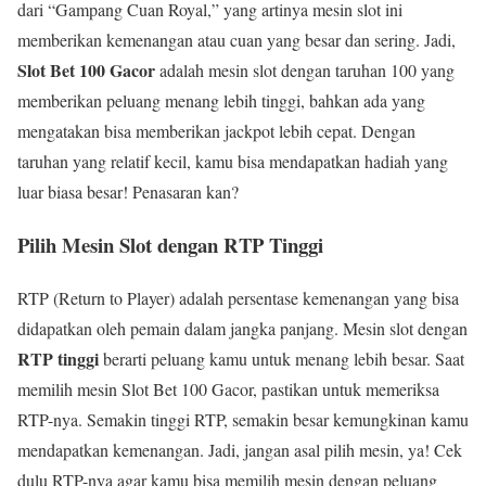
dari “Gampang Cuan Royal,” yang artinya mesin slot ini
memberikan kemenangan atau cuan yang besar dan sering. Jadi,
Slot Bet 100 Gacor
adalah mesin slot dengan taruhan 100 yang
memberikan peluang menang lebih tinggi, bahkan ada yang
mengatakan bisa memberikan jackpot lebih cepat. Dengan
taruhan yang relatif kecil, kamu bisa mendapatkan hadiah yang
luar biasa besar! Penasaran kan?
Pilih Mesin Slot dengan RTP Tinggi
RTP (Return to Player) adalah persentase kemenangan yang bisa
didapatkan oleh pemain dalam jangka panjang. Mesin slot dengan
RTP tinggi
berarti peluang kamu untuk menang lebih besar. Saat
memilih mesin Slot Bet 100 Gacor, pastikan untuk memeriksa
RTP-nya. Semakin tinggi RTP, semakin besar kemungkinan kamu
mendapatkan kemenangan. Jadi, jangan asal pilih mesin, ya! Cek
dulu RTP-nya agar kamu bisa memilih mesin dengan peluang