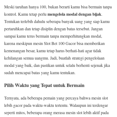
Meski taruhan hanya 100, bukan berarti kamu bisa bermain tanpa
mengelola modal dengan bijak
kontrol. Kamu tetap perlu
.
Tentukan terlebih dahulu seberapa banyak uang yang siap kamu
pertaruhkan dan tetap disiplin dengan batas tersebut. Jangan
sampai kamu terus bermain tanpa memperhitungkan modal,
karena meskipun mesin Slot Bet 100 Gacor bisa memberikan
kemenangan besar, kamu tetap harus berhati-hati agar tidak
kehilangan semua uangmu. Jadi, buatlah strategi pengelolaan
modal yang baik, dan pastikan untuk selalu berhenti sejenak jika
sudah mencapai batas yang kamu tentukan.
Pilih Waktu yang Tepat untuk Bermain
Ternyata, ada beberapa pemain yang percaya bahwa mesin slot
lebih gacor pada waktu-waktu tertentu. Walaupun ini terdengar
seperti mitos, beberapa orang merasa mesin slot lebih aktif pada