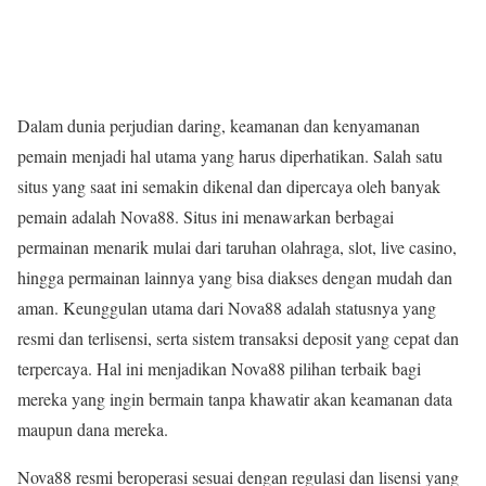
Dalam dunia perjudian daring, keamanan dan kenyamanan
pemain menjadi hal utama yang harus diperhatikan. Salah satu
situs yang saat ini semakin dikenal dan dipercaya oleh banyak
pemain adalah Nova88. Situs ini menawarkan berbagai
permainan menarik mulai dari taruhan olahraga, slot, live casino,
hingga permainan lainnya yang bisa diakses dengan mudah dan
aman. Keunggulan utama dari Nova88 adalah statusnya yang
resmi dan terlisensi, serta sistem transaksi deposit yang cepat dan
terpercaya. Hal ini menjadikan Nova88 pilihan terbaik bagi
mereka yang ingin bermain tanpa khawatir akan keamanan data
maupun dana mereka.
Nova88 resmi beroperasi sesuai dengan regulasi dan lisensi yang