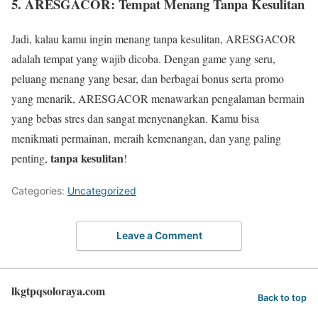
5. ARESGACOR: Tempat Menang Tanpa Kesulitan
Jadi, kalau kamu ingin menang tanpa kesulitan, ARESGACOR
adalah tempat yang wajib dicoba. Dengan game yang seru,
peluang menang yang besar, dan berbagai bonus serta promo
yang menarik, ARESGACOR menawarkan pengalaman bermain
yang bebas stres dan sangat menyenangkan. Kamu bisa
menikmati permainan, meraih kemenangan, dan yang paling
tanpa kesulitan
penting,
!
Categories:
Uncategorized
Leave a Comment
lkgtpqsoloraya.com
Back to top