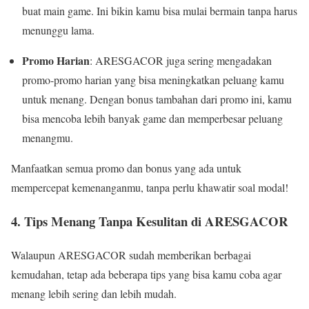
buat main game. Ini bikin kamu bisa mulai bermain tanpa harus
menunggu lama.
Promo Harian
: ARESGACOR juga sering mengadakan
promo-promo harian yang bisa meningkatkan peluang kamu
untuk menang. Dengan bonus tambahan dari promo ini, kamu
bisa mencoba lebih banyak game dan memperbesar peluang
menangmu.
Manfaatkan semua promo dan bonus yang ada untuk
mempercepat kemenanganmu, tanpa perlu khawatir soal modal!
4. Tips Menang Tanpa Kesulitan di ARESGACOR
Walaupun ARESGACOR sudah memberikan berbagai
kemudahan, tetap ada beberapa tips yang bisa kamu coba agar
menang lebih sering dan lebih mudah.