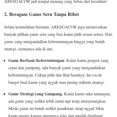
ARESGACOR jadi tempat menang yang bebas dari kesulitan!
2. Beragam Game Seru Tanpa Ribet
Selain kemudahan bermain, ARESGACOR juga menawarkan
banyak pilihan game seru yang bisa kamu pilih sesuai selera. Dari
game yang mengandalkan keberuntungan hingga yang butuh
strategi, semuanya ada di sini.
Game Berbasis Keberuntungan
: Kalau kamu pengen yang
cepat dan gampang, ada banyak game yang mengandalkan
keberuntungan. Cukup pilih dan lihat hasilnya. Ini cocok
banget buat kamu yang nggak mau pusing mikirin strategi.
Game Strategi yang Gampang
: Kalau kamu suka tantangan,
ada game yang sedikit lebih rumit tapi tetap menyenangkan.
Meski game ini butuh sedikit pemikiran, tetap nggak bikin
kamu pusing karena aturannya jelas dan mudah dipahami.