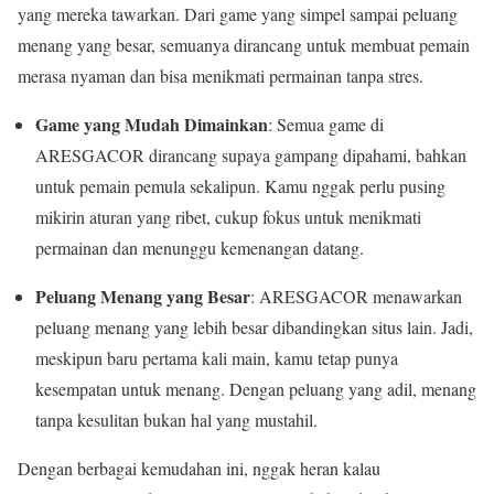
yang mereka tawarkan. Dari game yang simpel sampai peluang
menang yang besar, semuanya dirancang untuk membuat pemain
merasa nyaman dan bisa menikmati permainan tanpa stres.
Game yang Mudah Dimainkan
: Semua game di
ARESGACOR dirancang supaya gampang dipahami, bahkan
untuk pemain pemula sekalipun. Kamu nggak perlu pusing
mikirin aturan yang ribet, cukup fokus untuk menikmati
permainan dan menunggu kemenangan datang.
Peluang Menang yang Besar
: ARESGACOR menawarkan
peluang menang yang lebih besar dibandingkan situs lain. Jadi,
meskipun baru pertama kali main, kamu tetap punya
kesempatan untuk menang. Dengan peluang yang adil, menang
tanpa kesulitan bukan hal yang mustahil.
Dengan berbagai kemudahan ini, nggak heran kalau