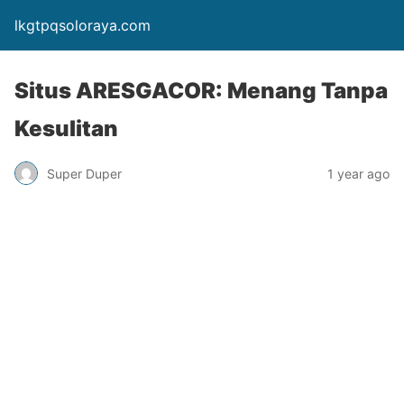
lkgtpqsoloraya.com
Situs ARESGACOR: Menang Tanpa
Kesulitan
Super Duper
1 year ago