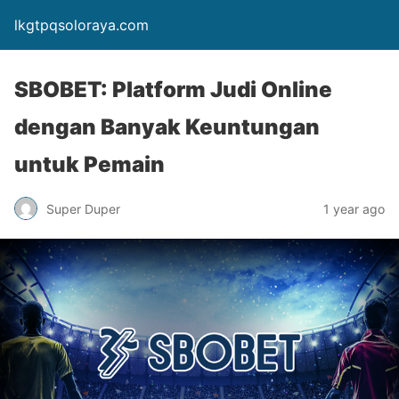
lkgtpqsoloraya.com
SBOBET: Platform Judi Online
dengan Banyak Keuntungan
untuk Pemain
Super Duper
1 year ago