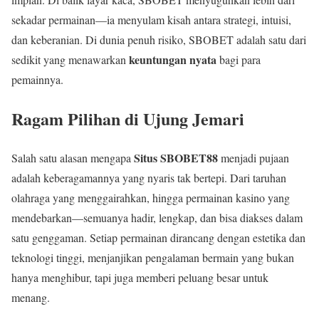
sekadar permainan—ia menyulam kisah antara strategi, intuisi,
dan keberanian. Di dunia penuh risiko, SBOBET adalah satu dari
keuntungan nyata
sedikit yang menawarkan
bagi para
pemainnya.
Ragam Pilihan di Ujung Jemari
Situs SBOBET88
Salah satu alasan mengapa
menjadi pujaan
adalah keberagamannya yang nyaris tak bertepi. Dari taruhan
olahraga yang menggairahkan, hingga permainan kasino yang
mendebarkan—semuanya hadir, lengkap, dan bisa diakses dalam
satu genggaman. Setiap permainan dirancang dengan estetika dan
teknologi tinggi, menjanjikan pengalaman bermain yang bukan
hanya menghibur, tapi juga memberi peluang besar untuk
menang.