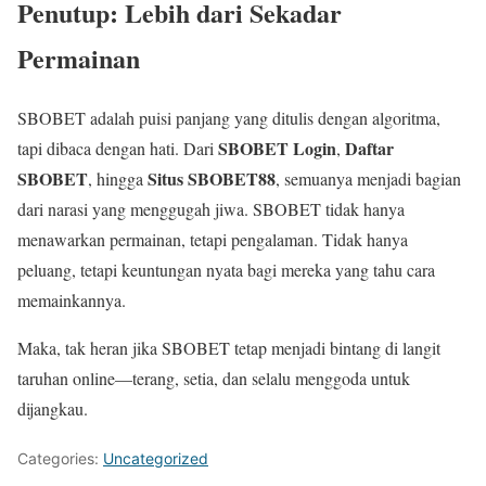
Penutup: Lebih dari Sekadar
Permainan
SBOBET adalah puisi panjang yang ditulis dengan algoritma,
SBOBET Login
Daftar
tapi dibaca dengan hati. Dari
,
SBOBET
Situs SBOBET88
, hingga
, semuanya menjadi bagian
dari narasi yang menggugah jiwa. SBOBET tidak hanya
menawarkan permainan, tetapi pengalaman. Tidak hanya
peluang, tetapi keuntungan nyata bagi mereka yang tahu cara
memainkannya.
Maka, tak heran jika SBOBET tetap menjadi bintang di langit
taruhan online—terang, setia, dan selalu menggoda untuk
dijangkau.
Categories:
Uncategorized