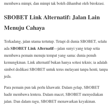
membawa mimpi, dan mimpi tak boleh dihambat oleh birokrasi.
SBOBET Link Alternatif: Jalan Lain
Menuju Cahaya
Terkadang, jalan utama tertutup. Tetapi di dunia SBOBET, selalu
SBOBET Link Alternatif
ada
—jalan sunyi yang tetap setia
membawa pemain menuju tempat yang sama: dunia penuh
kemungkinan. Link alternatif bukan hanya solusi teknis; ia adalah
simbol dedikasi SBOBET untuk terus melayani tanpa henti, tanpa
jeda.
Para pemain pun tak perlu khawatir. Dalam gelap, SBOBET
hadir membawa lentera. Dalam macet, SBOBET menyediakan
jalan. Dan dalam ragu, SBOBET menawarkan keyakinan.