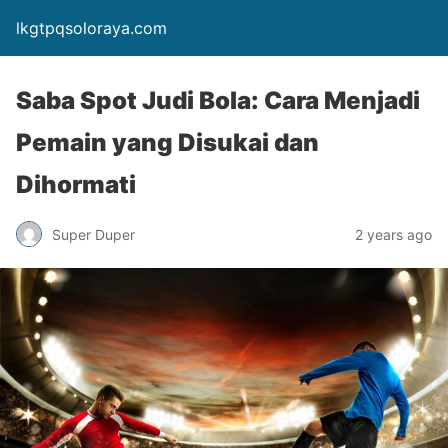
lkgtpqsoloraya.com
Saba Spot Judi Bola: Cara Menjadi
Pemain yang Disukai dan
Dihormati
Super Duper
2 years ago