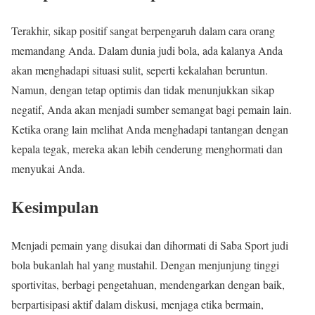
Terakhir, sikap positif sangat berpengaruh dalam cara orang
memandang Anda. Dalam dunia judi bola, ada kalanya Anda
akan menghadapi situasi sulit, seperti kekalahan beruntun.
Namun, dengan tetap optimis dan tidak menunjukkan sikap
negatif, Anda akan menjadi sumber semangat bagi pemain lain.
Ketika orang lain melihat Anda menghadapi tantangan dengan
kepala tegak, mereka akan lebih cenderung menghormati dan
menyukai Anda.
Kesimpulan
Menjadi pemain yang disukai dan dihormati di Saba Sport judi
bola bukanlah hal yang mustahil. Dengan menjunjung tinggi
sportivitas, berbagi pengetahuan, mendengarkan dengan baik,
berpartisipasi aktif dalam diskusi, menjaga etika bermain,