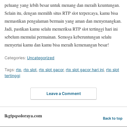
peluang yang lebih besar untuk menang dan meraih keuntungan.
Selain itu, dengan memilih situs RTP slot terpercaya, kamu bisa
memastikan pengalaman bermain yang aman dan menyenangkan.
Jadi, pastikan kamu selalu memeriksa RTP slot tertinggi hari ini
sebelum memulai permainan. Semoga keberuntungan selalu
menyertai kamu dan kamu bisa meraih kemenangan besar!
Categories:
Uncategorized
Tags:
rtp
,
rtp slot
,
rtp slot gacor
,
rtp slot gacor hari ini
,
rtp slot
tertinggi
Leave a Comment
lkgtpqsoloraya.com
Back to top