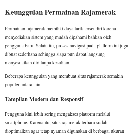
Keunggulan Permainan Rajamerak
Permainan rajamerak memiliki daya tarik tersendiri karena
menyediakan sistem yang mudah dipahami bahkan oleh
pengguna baru. Selain itu, proses navigasi pada platform ini juga
dibuat sederhana sehingga siapa pun dapat langsung
menyesuaikan diri tanpa kesulitan.
Beberapa keunggulan yang membuat situs rajamerak semakin
populer antara lain:
Tampilan Modern dan Responsif
Pengguna kini lebih sering mengakses platform melalui
smartphone. Karena itu, situs rajamerak terbaru sudah
dioptimalkan agar tetap nyaman digunakan di berbagai ukuran