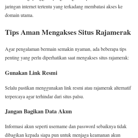
jaringan internet tertentu yang terkadang membatasi akses ke
domain utama.
Tips Aman Mengakses Situs Rajamerak
Agar pengalaman bermain semakin nyaman, ada beberapa tips
penting yang perlu diperhatikan saat mengakses situs rajamerak:
Gunakan Link Resmi
Selalu pastikan menggunakan link resmi atau rajamerak alternatif
terpercaya agar terhindar dari situs palsu.
Jangan Bagikan Data Akun
Informasi akun seperti username dan password sebaiknya tidak
dibagikan kepada siapa pun untuk menjaga keamanan akun