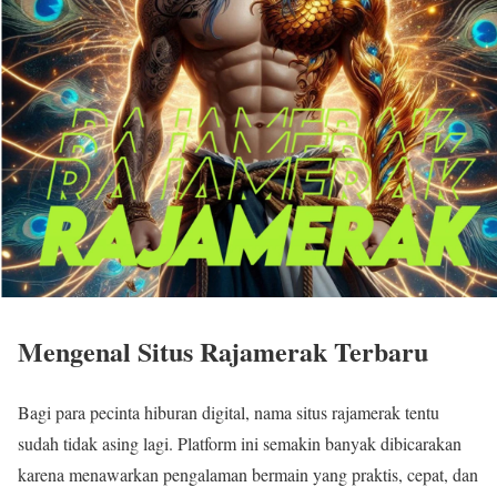
Mengenal Situs Rajamerak Terbaru
Bagi para pecinta hiburan digital, nama situs rajamerak tentu
sudah tidak asing lagi. Platform ini semakin banyak dibicarakan
karena menawarkan pengalaman bermain yang praktis, cepat, dan