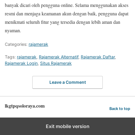
banyak dicari oleh pengguna online. Selama menggunakan akses
resmi dan menjaga keamanan akun dengan baik, pengguna dapat
menikmati seluruh fitur yang tersedia dengan lebih aman dan
nyaman.
Categories:
rajamerak
Tags:
rajamerak
,
Rajamerak Alternatif
,
Rajamerak Daftar
,
Rajamerak Login
,
Situs Rajamerak
Leave a Comment
lkgtpqsoloraya.com
Back to top
Exit mobile version