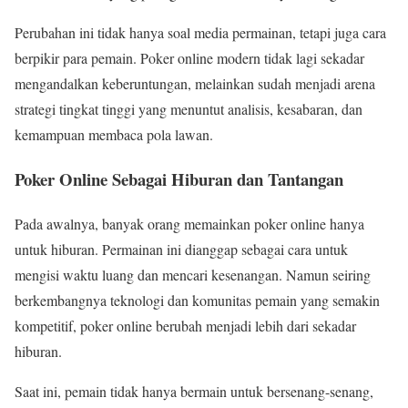
Perubahan ini tidak hanya soal media permainan, tetapi juga cara
berpikir para pemain. Poker online modern tidak lagi sekadar
mengandalkan keberuntungan, melainkan sudah menjadi arena
strategi tingkat tinggi yang menuntut analisis, kesabaran, dan
kemampuan membaca pola lawan.
Poker Online Sebagai Hiburan dan Tantangan
Pada awalnya, banyak orang memainkan poker online hanya
untuk hiburan. Permainan ini dianggap sebagai cara untuk
mengisi waktu luang dan mencari kesenangan. Namun seiring
berkembangnya teknologi dan komunitas pemain yang semakin
kompetitif, poker online berubah menjadi lebih dari sekadar
hiburan.
Saat ini, pemain tidak hanya bermain untuk bersenang-senang,