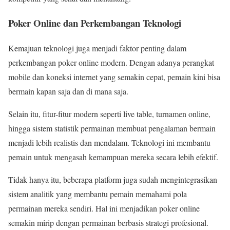
Poker Online dan Perkembangan Teknologi
Kemajuan teknologi juga menjadi faktor penting dalam
perkembangan poker online modern. Dengan adanya perangkat
mobile dan koneksi internet yang semakin cepat, pemain kini bisa
bermain kapan saja dan di mana saja.
Selain itu, fitur-fitur modern seperti live table, turnamen online,
hingga sistem statistik permainan membuat pengalaman bermain
menjadi lebih realistis dan mendalam. Teknologi ini membantu
pemain untuk mengasah kemampuan mereka secara lebih efektif.
Tidak hanya itu, beberapa platform juga sudah mengintegrasikan
sistem analitik yang membantu pemain memahami pola
permainan mereka sendiri. Hal ini menjadikan poker online
semakin mirip dengan permainan berbasis strategi profesional.