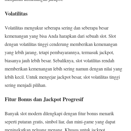
Volatilitas
Volatilitas mengukur seberapa sering dan seberapa besar
kemenangan yang bisa Anda harapkan dari sebuah slot. Slot
dengan volatilitas tinggi cenderung memberikan kemenangan
yang lebih jarang, tetapi pembayarannya, termasuk jackpot,
biasanya jauh lebih besar. Sebaliknya, slot volatilitas rendah
memberikan kemenangan lebih sering namun dengan nilai yang
lebih kecil. Untuk mengejar jackpot besar, slot volatilitas tinggi
sering menjadi pilihan.
Fitur Bonus dan Jackpot Progresif
Banyak slot modern dilengkapi dengan fitur bonus menarik
seperti putaran gratis, simbol liar, dan mini-game yang dapat
meningkatkan peluang menang. Khusus untuk jackpot,