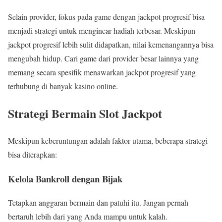
Selain provider, fokus pada game dengan jackpot progresif bisa
menjadi strategi untuk mengincar hadiah terbesar. Meskipun
jackpot progresif lebih sulit didapatkan, nilai kemenangannya bisa
mengubah hidup. Cari game dari provider besar lainnya yang
memang secara spesifik menawarkan jackpot progresif yang
terhubung di banyak kasino online.
Strategi Bermain Slot Jackpot
Meskipun keberuntungan adalah faktor utama, beberapa strategi
bisa diterapkan:
Kelola Bankroll dengan Bijak
Tetapkan anggaran bermain dan patuhi itu. Jangan pernah
bertaruh lebih dari yang Anda mampu untuk kalah.