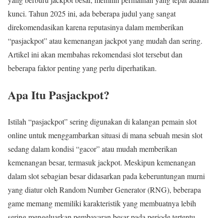
kunci. Tahun 2025 ini, ada beberapa judul yang sangat
direkomendasikan karena reputasinya dalam memberikan
“pasjackpot” atau kemenangan jackpot yang mudah dan sering.
Artikel ini akan membahas rekomendasi slot tersebut dan
beberapa faktor penting yang perlu diperhatikan.
Apa Itu Pasjackpot?
Istilah “pasjackpot” sering digunakan di kalangan pemain slot
online untuk menggambarkan situasi di mana sebuah mesin slot
sedang dalam kondisi “gacor” atau mudah memberikan
kemenangan besar, termasuk jackpot. Meskipun kemenangan
dalam slot sebagian besar didasarkan pada keberuntungan murni
yang diatur oleh Random Number Generator (RNG), beberapa
game memang memiliki karakteristik yang membuatnya lebih
sering mengeluarkan pembayaran besar pada periode tertentu.