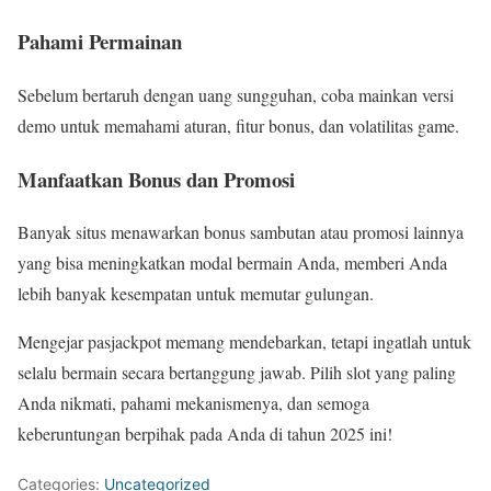
Pahami Permainan
Sebelum bertaruh dengan uang sungguhan, coba mainkan versi
demo untuk memahami aturan, fitur bonus, dan volatilitas game.
Manfaatkan Bonus dan Promosi
Banyak situs menawarkan bonus sambutan atau promosi lainnya
yang bisa meningkatkan modal bermain Anda, memberi Anda
lebih banyak kesempatan untuk memutar gulungan.
Mengejar pasjackpot memang mendebarkan, tetapi ingatlah untuk
selalu bermain secara bertanggung jawab. Pilih slot yang paling
Anda nikmati, pahami mekanismenya, dan semoga
keberuntungan berpihak pada Anda di tahun 2025 ini!
Categories:
Uncategorized