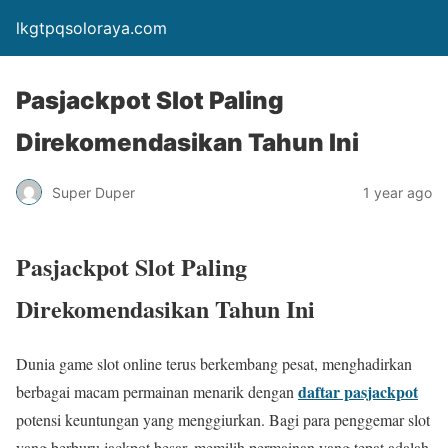
lkgtpqsoloraya.com
Pasjackpot Slot Paling
Direkomendasikan Tahun Ini
Super Duper
1 year ago
Pasjackpot Slot Paling
Direkomendasikan Tahun Ini
Dunia game slot online terus berkembang pesat, menghadirkan
daftar pasjackpot
berbagai macam permainan menarik dengan
potensi keuntungan yang menggiurkan. Bagi para penggemar slot
yang berburu jackpot besar, memilih permainan yang tepat adalah