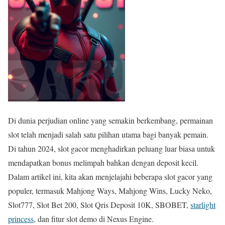
Di dunia perjudian online yang semakin berkembang, permainan
slot telah menjadi salah satu pilihan utama bagi banyak pemain.
Di tahun 2024, slot gacor menghadirkan peluang luar biasa untuk
mendapatkan bonus melimpah bahkan dengan deposit kecil.
Dalam artikel ini, kita akan menjelajahi beberapa slot gacor yang
populer, termasuk Mahjong Ways, Mahjong Wins, Lucky Neko,
Slot777, Slot Bet 200, Slot Qris Deposit 10K, SBOBET,
starlight
princess
, dan fitur slot demo di Nexus Engine.