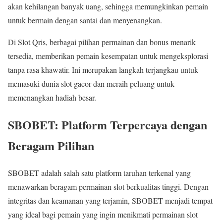
akan kehilangan banyak uang, sehingga memungkinkan pemain
untuk bermain dengan santai dan menyenangkan.
Di Slot Qris, berbagai pilihan permainan dan bonus menarik
tersedia, memberikan pemain kesempatan untuk mengeksplorasi
tanpa rasa khawatir. Ini merupakan langkah terjangkau untuk
memasuki dunia slot gacor dan meraih peluang untuk
memenangkan hadiah besar.
SBOBET: Platform Terpercaya dengan
Beragam Pilihan
SBOBET adalah salah satu platform taruhan terkenal yang
menawarkan beragam permainan slot berkualitas tinggi. Dengan
integritas dan keamanan yang terjamin, SBOBET menjadi tempat
yang ideal bagi pemain yang ingin menikmati permainan slot