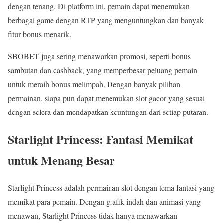
dengan tenang. Di platform ini, pemain dapat menemukan
berbagai game dengan RTP yang menguntungkan dan banyak
fitur bonus menarik.
SBOBET juga sering menawarkan promosi, seperti bonus
sambutan dan cashback, yang memperbesar peluang pemain
untuk meraih bonus melimpah. Dengan banyak pilihan
permainan, siapa pun dapat menemukan slot gacor yang sesuai
dengan selera dan mendapatkan keuntungan dari setiap putaran.
Starlight Princess: Fantasi Memikat
untuk Menang Besar
Starlight Princess adalah permainan slot dengan tema fantasi yang
memikat para pemain. Dengan grafik indah dan animasi yang
menawan, Starlight Princess tidak hanya menawarkan