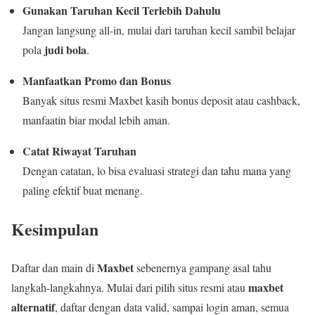
Gunakan Taruhan Kecil Terlebih Dahulu
Jangan langsung all-in, mulai dari taruhan kecil sambil belajar
judi bola
pola
.
Manfaatkan Promo dan Bonus
Banyak situs resmi Maxbet kasih bonus deposit atau cashback,
manfaatin biar modal lebih aman.
Catat Riwayat Taruhan
Dengan catatan, lo bisa evaluasi strategi dan tahu mana yang
paling efektif buat menang.
Kesimpulan
Maxbet
Daftar dan main di
sebenernya gampang asal tahu
maxbet
langkah-langkahnya. Mulai dari pilih situs resmi atau
alternatif
, daftar dengan data valid, sampai login aman, semua