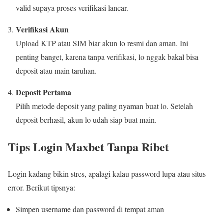
valid supaya proses verifikasi lancar.
Verifikasi Akun
Upload KTP atau SIM biar akun lo resmi dan aman. Ini
penting banget, karena tanpa verifikasi, lo nggak bakal bisa
deposit atau main taruhan.
Deposit Pertama
Pilih metode deposit yang paling nyaman buat lo. Setelah
deposit berhasil, akun lo udah siap buat main.
Tips Login Maxbet Tanpa Ribet
Login kadang bikin stres, apalagi kalau password lupa atau situs
error. Berikut tipsnya:
Simpen username dan password di tempat aman