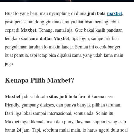
judi bola
maxbet
Buat lo yang baru mau nyemplung di dunia
,
pasti penasaran dong gimana caranya biar bisa menang lebih
Maxbet
cepat di
. Tenang, santai aja. Gue bakal kasih panduan
cara daftar Maxbet
lengkap soal
, tips login, sampe trik biar
pengalaman taruhan lo makin lancar. Semua ini cocok banget
buat pemula, tapi tetap bisa dipakai sama yang udah lama main
juga.
Kenapa Pilih Maxbet?
Maxbet
situs judi bola
jadi salah satu
favorit karena user-
friendly, gampang diakses, dan punya banyak pilihan taruhan.
Dari liga lokal sampai internasional, semua ada. Selain itu,
Maxbet juga dikenal aman dan punya layanan support yang siap
bantu 24 jam. Tapi, sebelum mulai main, lo harus ngerti dulu soal