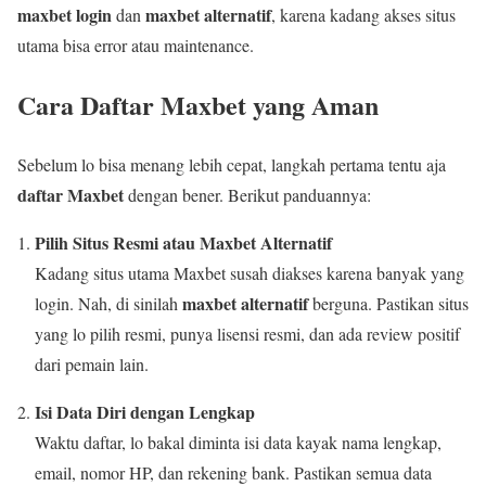
maxbet login
maxbet alternatif
dan
, karena kadang akses situs
utama bisa error atau maintenance.
Cara Daftar Maxbet yang Aman
Sebelum lo bisa menang lebih cepat, langkah pertama tentu aja
daftar Maxbet
dengan bener. Berikut panduannya:
Pilih Situs Resmi atau Maxbet Alternatif
Kadang situs utama Maxbet susah diakses karena banyak yang
maxbet alternatif
login. Nah, di sinilah
berguna. Pastikan situs
yang lo pilih resmi, punya lisensi resmi, dan ada review positif
dari pemain lain.
Isi Data Diri dengan Lengkap
Waktu daftar, lo bakal diminta isi data kayak nama lengkap,
email, nomor HP, dan rekening bank. Pastikan semua data