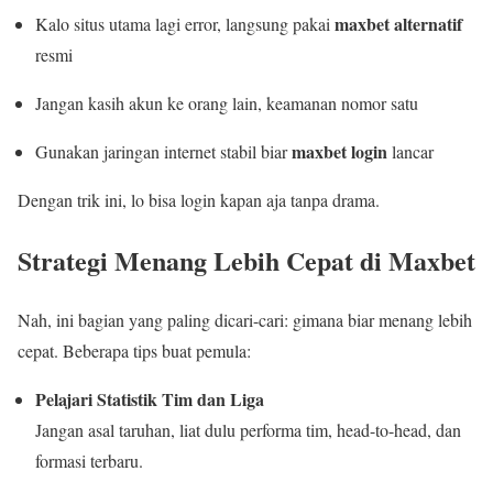
maxbet alternatif
Kalo situs utama lagi error, langsung pakai
resmi
Jangan kasih akun ke orang lain, keamanan nomor satu
maxbet login
Gunakan jaringan internet stabil biar
lancar
Dengan trik ini, lo bisa login kapan aja tanpa drama.
Strategi Menang Lebih Cepat di Maxbet
Nah, ini bagian yang paling dicari-cari: gimana biar menang lebih
cepat. Beberapa tips buat pemula:
Pelajari Statistik Tim dan Liga
Jangan asal taruhan, liat dulu performa tim, head-to-head, dan
formasi terbaru.