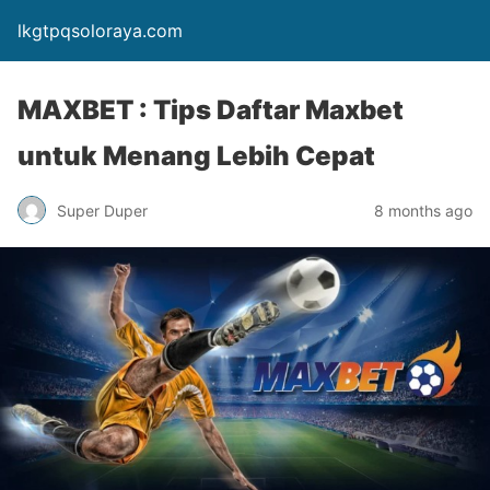
lkgtpqsoloraya.com
MAXBET : Tips Daftar Maxbet
untuk Menang Lebih Cepat
Super Duper
8 months ago