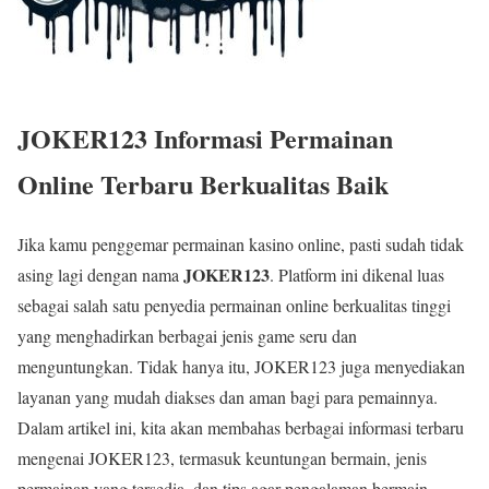
JOKER123 Informasi Permainan
Online Terbaru Berkualitas Baik
Jika kamu penggemar permainan kasino online, pasti sudah tidak
JOKER123
asing lagi dengan nama
. Platform ini dikenal luas
sebagai salah satu penyedia permainan online berkualitas tinggi
yang menghadirkan berbagai jenis game seru dan
menguntungkan. Tidak hanya itu, JOKER123 juga menyediakan
layanan yang mudah diakses dan aman bagi para pemainnya.
Dalam artikel ini, kita akan membahas berbagai informasi terbaru
mengenai JOKER123, termasuk keuntungan bermain, jenis
permainan yang tersedia, dan tips agar pengalaman bermain