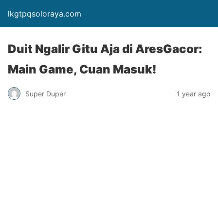
lkgtpqsoloraya.com
Duit Ngalir Gitu Aja di AresGacor:
Main Game, Cuan Masuk!
Super Duper
1 year ago