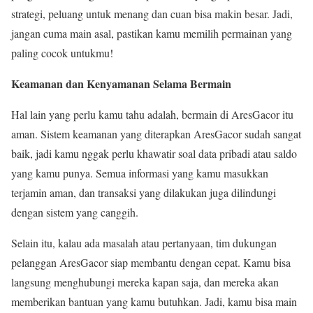
strategi, peluang untuk menang dan cuan bisa makin besar. Jadi,
jangan cuma main asal, pastikan kamu memilih permainan yang
paling cocok untukmu!
Keamanan dan Kenyamanan Selama Bermain
Hal lain yang perlu kamu tahu adalah, bermain di AresGacor itu
aman. Sistem keamanan yang diterapkan AresGacor sudah sangat
baik, jadi kamu nggak perlu khawatir soal data pribadi atau saldo
yang kamu punya. Semua informasi yang kamu masukkan
terjamin aman, dan transaksi yang dilakukan juga dilindungi
dengan sistem yang canggih.
Selain itu, kalau ada masalah atau pertanyaan, tim dukungan
pelanggan AresGacor siap membantu dengan cepat. Kamu bisa
langsung menghubungi mereka kapan saja, dan mereka akan
memberikan bantuan yang kamu butuhkan. Jadi, kamu bisa main