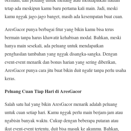
tetap ada meskipun kamu baru pertama kali main. Jadi, meski
kamu nggak jago-jago banget, masih ada kesempatan buat cuan.
AresGacor punya berbagai fitur yang bikin kamu bisa terus
bermain tanpa harus khawatir kehabisan modal. Bahkan, meski
hanya main sesekali, ada peluang untuk mendapatkan
penghasilan tambahan yang nggak disangka-sangka. Dengan
event-event menarik dan bonus harian yang sering diberikan,
AresGacor punya cara jitu buat bikin duit ngalir tanpa perlu usaha
keras.
Peluang Cuan Tiap Hari di AresGacor
Salah satu hal yang bikin AresGacor menarik adalah peluang
untuk cuan setiap hari. Kamu nggak perlu main berjam-jam atau
ngabisin banyak waktu. Cukup dengan beberapa putaran atau
ikut event-event tertentu, duit bisa masuk ke akunmu. Bahkan,