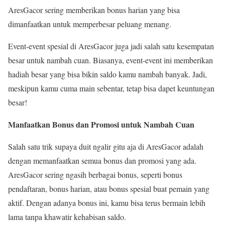
AresGacor sering memberikan bonus harian yang bisa
dimanfaatkan untuk memperbesar peluang menang.
Event-event spesial di AresGacor juga jadi salah satu kesempatan
besar untuk nambah cuan. Biasanya, event-event ini memberikan
hadiah besar yang bisa bikin saldo kamu nambah banyak. Jadi,
meskipun kamu cuma main sebentar, tetap bisa dapet keuntungan
besar!
Manfaatkan Bonus dan Promosi untuk Nambah Cuan
Salah satu trik supaya duit ngalir gitu aja di AresGacor adalah
dengan memanfaatkan semua bonus dan promosi yang ada.
AresGacor sering ngasih berbagai bonus, seperti bonus
pendaftaran, bonus harian, atau bonus spesial buat pemain yang
aktif. Dengan adanya bonus ini, kamu bisa terus bermain lebih
lama tanpa khawatir kehabisan saldo.