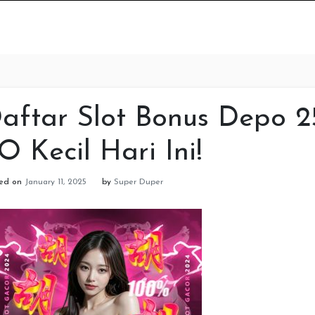
aftar Slot Bonus Depo 2
O Kecil Hari Ini!
ted on
January 11, 2025
by
Super Duper