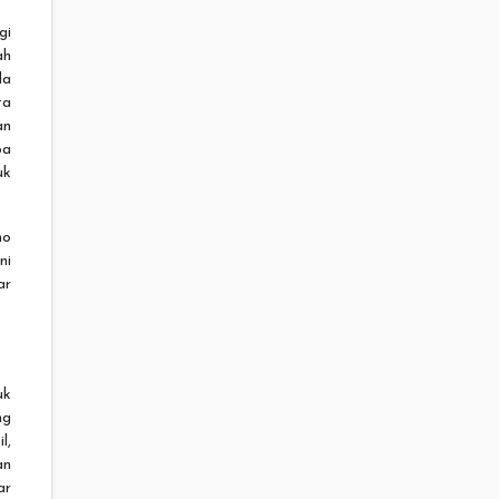
gi
ah
da
ta
an
pa
uk
mo
ni
ar
uk
ng
l,
an
ar