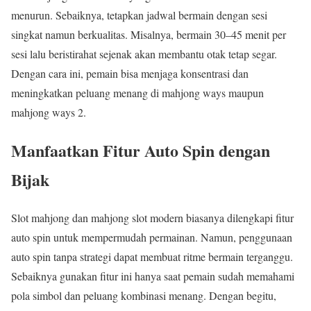
menurun. Sebaiknya, tetapkan jadwal bermain dengan sesi
singkat namun berkualitas. Misalnya, bermain 30–45 menit per
sesi lalu beristirahat sejenak akan membantu otak tetap segar.
Dengan cara ini, pemain bisa menjaga konsentrasi dan
meningkatkan peluang menang di mahjong ways maupun
mahjong ways 2.
Manfaatkan Fitur Auto Spin dengan
Bijak
Slot mahjong dan mahjong slot modern biasanya dilengkapi fitur
auto spin untuk mempermudah permainan. Namun, penggunaan
auto spin tanpa strategi dapat membuat ritme bermain terganggu.
Sebaiknya gunakan fitur ini hanya saat pemain sudah memahami
pola simbol dan peluang kombinasi menang. Dengan begitu,