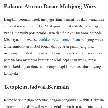
Pahami Aturan Dasar Mahjong Ways
Langkah pertama untuk menjaga ritme bermain adalah memahami
aturan dasar mahjong slot. Meskipun terlihat sederhana, setiap
variasi memiliki pola pembayaran dan fitur khusus yang berbeda.
Misalnya,
https://zeezoworld.com/wp-content/data
mahjong ways
2 menambahkan simbol bonus dan putaran gratis yang bisa
memengaruhi strategi bermain. Dengan memahami semua aturan,
pemain bisa membuat keputusan lebih cepat dan mengurangi
risiko kehilangan ritme saat menghadapi kombinasi simbol yang
kompleks.
Tetapkan Jadwal Bermain
Ritme bermain juga berkaitan dengan pengaturan waktu. Bermain
slot mahjong dalam waktu yang terlalu lama bisa membuat fokus