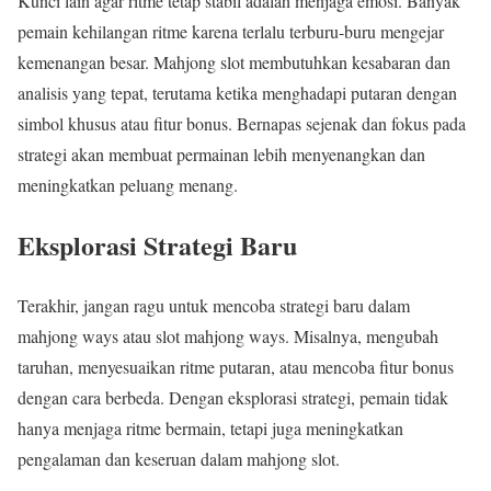
Kunci lain agar ritme tetap stabil adalah menjaga emosi. Banyak
pemain kehilangan ritme karena terlalu terburu-buru mengejar
kemenangan besar. Mahjong slot membutuhkan kesabaran dan
analisis yang tepat, terutama ketika menghadapi putaran dengan
simbol khusus atau fitur bonus. Bernapas sejenak dan fokus pada
strategi akan membuat permainan lebih menyenangkan dan
meningkatkan peluang menang.
Eksplorasi Strategi Baru
Terakhir, jangan ragu untuk mencoba strategi baru dalam
mahjong ways atau slot mahjong ways. Misalnya, mengubah
taruhan, menyesuaikan ritme putaran, atau mencoba fitur bonus
dengan cara berbeda. Dengan eksplorasi strategi, pemain tidak
hanya menjaga ritme bermain, tetapi juga meningkatkan
pengalaman dan keseruan dalam mahjong slot.