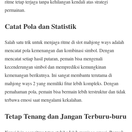
ritme tetap terjaga tanpa kehilangan kendali atas strategi
permainan.
Catat Pola dan Statistik
Salah satu trik untuk menjaga ritme di slot mahjong ways adalah
mencatat pola kemenangan dan kombinasi simbol. Dengan
mencatat setiap hasil putaran, pemain bisa mengenali
kecenderungan simbol dan memprediksi kemungkinan
kemenangan berikutnya. Ini sangat membantu terutama di
mahjong ways 2 yang memiliki fitur lebih kompleks. Dengan
pemahaman pola, pemain bisa bermain lebih terstruktur dan tidak
terbawa emosi saat mengalami kekalahan.
Tetap Tenang dan Jangan Terburu-buru