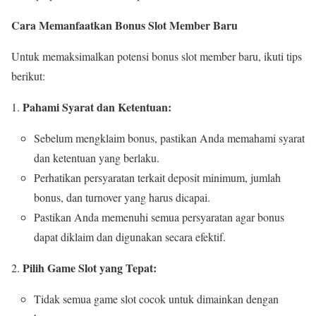
Cara Memanfaatkan Bonus Slot Member Baru
Untuk memaksimalkan potensi bonus slot member baru, ikuti tips
berikut:
Pahami Syarat dan Ketentuan:
Sebelum mengklaim bonus, pastikan Anda memahami syarat
dan ketentuan yang berlaku.
Perhatikan persyaratan terkait deposit minimum, jumlah
bonus, dan turnover yang harus dicapai.
Pastikan Anda memenuhi semua persyaratan agar bonus
dapat diklaim dan digunakan secara efektif.
Pilih Game Slot yang Tepat:
Tidak semua game slot cocok untuk dimainkan dengan