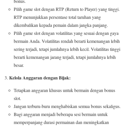
bonus.
Pilih game slot dengan RTP (Return to Player) yang tinggi.
RTP menunjukkan persentase total taruhan yang
dikembalikan kepada pemain dalam jangka panjang.
Pilih game slot dengan volatilitas yang sesuai dengan gaya
bermain Anda. Volatilitas rendah berarti kemenangan lebih
sering terjadi, tetapi jumlahnya lebih kecil. Volatilitas tinggi
berarti kemenangan jarang terjadi, tetapi jumlahnya lebih
besar.
Kelola Anggaran dengan Bijak:
Tetapkan anggaran khusus untuk bermain dengan bonus
slot.
Jangan terburu-buru menghabiskan semua bonus sekaligus.
Bagi anggaran menjadi beberapa sesi bermain untuk
memperpanjang durasi permainan dan meningkatkan