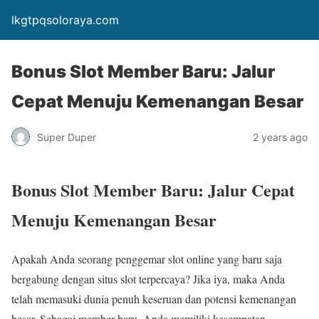
lkgtpqsoloraya.com
Bonus Slot Member Baru: Jalur
Cepat Menuju Kemenangan Besar
Super Duper
2 years ago
Bonus Slot Member Baru: Jalur Cepat
Menuju Kemenangan Besar
Apakah Anda seorang penggemar slot online yang baru saja
bergabung dengan situs slot terpercaya? Jika iya, maka Anda
telah memasuki dunia penuh keseruan dan potensi kemenangan
besar. Sebagai member baru, Anda memiliki kesempatan