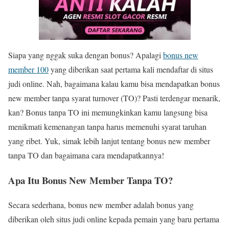
Siapa yang nggak suka dengan bonus? Apalagi
bonus new
member 100
yang diberikan saat pertama kali mendaftar di situs
judi online. Nah, bagaimana kalau kamu bisa mendapatkan bonus
new member tanpa syarat turnover (TO)? Pasti terdengar menarik,
kan? Bonus tanpa TO ini memungkinkan kamu langsung bisa
menikmati kemenangan tanpa harus memenuhi syarat taruhan
yang ribet. Yuk, simak lebih lanjut tentang bonus new member
tanpa TO dan bagaimana cara mendapatkannya!
Apa Itu Bonus New Member Tanpa TO?
Secara sederhana, bonus new member adalah bonus yang
diberikan oleh situs judi online kepada pemain yang baru pertama