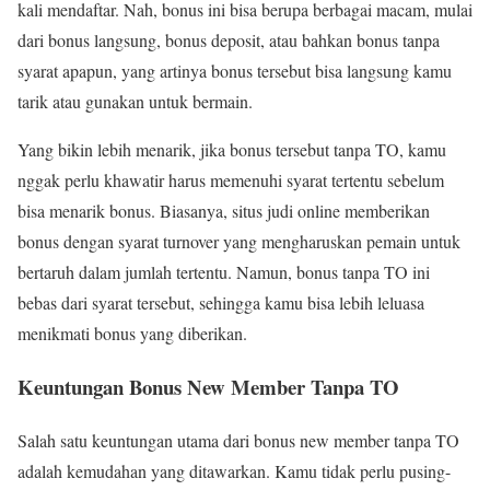
kali mendaftar. Nah, bonus ini bisa berupa berbagai macam, mulai
dari bonus langsung, bonus deposit, atau bahkan bonus tanpa
syarat apapun, yang artinya bonus tersebut bisa langsung kamu
tarik atau gunakan untuk bermain.
Yang bikin lebih menarik, jika bonus tersebut tanpa TO, kamu
nggak perlu khawatir harus memenuhi syarat tertentu sebelum
bisa menarik bonus. Biasanya, situs judi online memberikan
bonus dengan syarat turnover yang mengharuskan pemain untuk
bertaruh dalam jumlah tertentu. Namun, bonus tanpa TO ini
bebas dari syarat tersebut, sehingga kamu bisa lebih leluasa
menikmati bonus yang diberikan.
Keuntungan Bonus New Member Tanpa TO
Salah satu keuntungan utama dari bonus new member tanpa TO
adalah kemudahan yang ditawarkan. Kamu tidak perlu pusing-