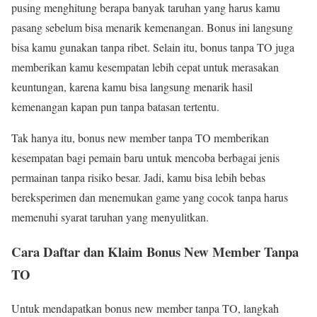
pusing menghitung berapa banyak taruhan yang harus kamu
pasang sebelum bisa menarik kemenangan. Bonus ini langsung
bisa kamu gunakan tanpa ribet. Selain itu, bonus tanpa TO juga
memberikan kamu kesempatan lebih cepat untuk merasakan
keuntungan, karena kamu bisa langsung menarik hasil
kemenangan kapan pun tanpa batasan tertentu.
Tak hanya itu, bonus new member tanpa TO memberikan
kesempatan bagi pemain baru untuk mencoba berbagai jenis
permainan tanpa risiko besar. Jadi, kamu bisa lebih bebas
bereksperimen dan menemukan game yang cocok tanpa harus
memenuhi syarat taruhan yang menyulitkan.
Cara Daftar dan Klaim Bonus New Member Tanpa
TO
Untuk mendapatkan bonus new member tanpa TO, langkah