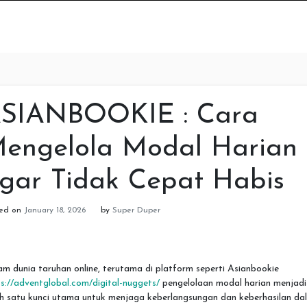
SIANBOOKIE : Cara
engelola Modal Harian
gar Tidak Cepat Habis
ted on
January 18, 2026
by
Super Duper
m dunia taruhan online, terutama di platform seperti Asianbookie
s://adventglobal.com/digital-nuggets/
pengelolaan modal harian menjadi
ah satu kunci utama untuk menjaga keberlangsungan dan keberhasilan da