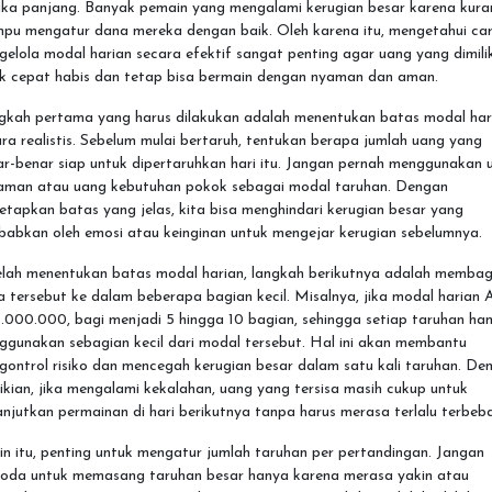
gka panjang. Banyak pemain yang mengalami kerugian besar karena kura
pu mengatur dana mereka dengan baik. Oleh karena itu, mengetahui ca
elola modal harian secara efektif sangat penting agar uang yang dimilik
ak cepat habis dan tetap bisa bermain dengan nyaman dan aman.
gkah pertama yang harus dilakukan adalah menentukan batas modal har
ra realistis. Sebelum mulai bertaruh, tentukan berapa jumlah uang yang
r-benar siap untuk dipertaruhkan hari itu. Jangan pernah menggunakan 
jaman atau uang kebutuhan pokok sebagai modal taruhan. Dengan
tapkan batas yang jelas, kita bisa menghindari kerugian besar yang
babkan oleh emosi atau keinginan untuk mengejar kerugian sebelumnya.
elah menentukan batas modal harian, langkah berikutnya adalah membag
 tersebut ke dalam beberapa bagian kecil. Misalnya, jika modal harian
.000.000, bagi menjadi 5 hingga 10 bagian, sehingga setiap taruhan ha
ggunakan sebagian kecil dari modal tersebut. Hal ini akan membantu
ontrol risiko dan mencegah kerugian besar dalam satu kali taruhan. De
kian, jika mengalami kekalahan, uang yang tersisa masih cukup untuk
njutkan permainan di hari berikutnya tanpa harus merasa terlalu terbeba
in itu, penting untuk mengatur jumlah taruhan per pertandingan. Jangan
goda untuk memasang taruhan besar hanya karena merasa yakin atau