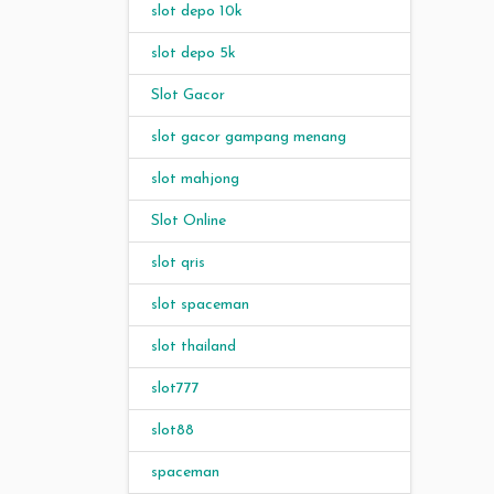
slot depo 10k
slot depo 5k
Slot Gacor
slot gacor gampang menang
slot mahjong
Slot Online
slot qris
slot spaceman
slot thailand
slot777
slot88
spaceman