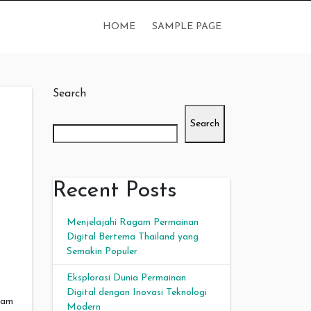
HOME
SAMPLE PAGE
Search
Search
Recent Posts
Menjelajahi Ragam Permainan
Digital Bertema Thailand yang
Semakin Populer
Eksplorasi Dunia Permainan
Digital dengan Inovasi Teknologi
lam
Modern