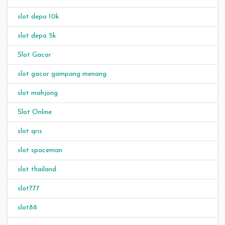
slot depo 10k
slot depo 5k
Slot Gacor
slot gacor gampang menang
slot mahjong
Slot Online
slot qris
slot spaceman
slot thailand
slot777
slot88