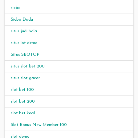
sicbo
Sicbo Dadu
situs judi bola
situs lot demo
Situs SBOTOP
situs slot bet 200
situs slot gacor
slot bet 100
slot bet 200
slot bet kecil
Slot Bonus New Member 100
slot demo