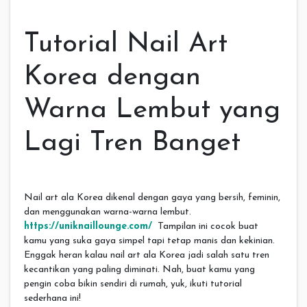
Tutorial Nail Art
Korea dengan
Warna Lembut yang
Lagi Tren Banget
Nail art ala Korea dikenal dengan gaya yang bersih, feminin,
dan menggunakan warna-warna lembut.
https://uniknaillounge.com/
Tampilan ini cocok buat
kamu yang suka gaya simpel tapi tetap manis dan kekinian.
Enggak heran kalau nail art ala Korea jadi salah satu tren
kecantikan yang paling diminati. Nah, buat kamu yang
pengin coba bikin sendiri di rumah, yuk, ikuti tutorial
sederhana ini!