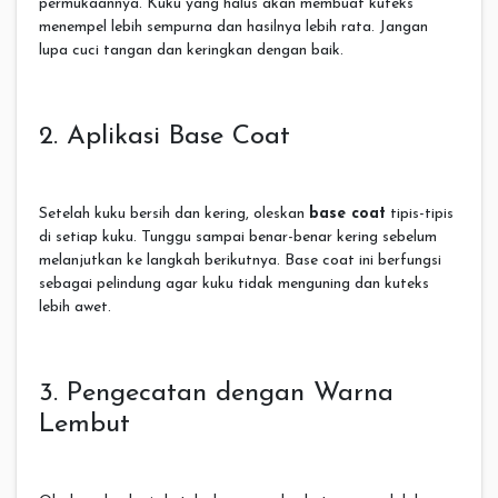
permukaannya. Kuku yang halus akan membuat kuteks
menempel lebih sempurna dan hasilnya lebih rata. Jangan
lupa cuci tangan dan keringkan dengan baik.
2. Aplikasi Base Coat
Setelah kuku bersih dan kering, oleskan
base coat
tipis-tipis
di setiap kuku. Tunggu sampai benar-benar kering sebelum
melanjutkan ke langkah berikutnya. Base coat ini berfungsi
sebagai pelindung agar kuku tidak menguning dan kuteks
lebih awet.
3. Pengecatan dengan Warna
Lembut