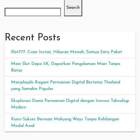
Search
Recent Posts
Slot777: Cuan Instan, Hiburan Mewah, Semua Satu Paket
Main Slot Depo 5K, Dapatkan Pengalaman Main Tanpa
Batas
Menjelajahi Ragam Permainan Digital Bertema Thailand
yang Semakin Populer
Eksplorasi Dunia Permainan Digital dengan Inovasi Teknologi
Modern
Kunci Sukses Bermain Mahjong Ways Tanpa Kehilangan
Modal Awal