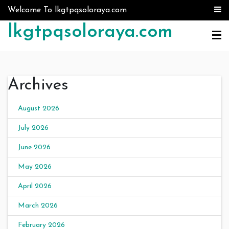
Skip to content
Welcome To lkgtpqsoloraya.com
lkgtpqsoloraya.com
Archives
August 2026
July 2026
June 2026
May 2026
April 2026
March 2026
February 2026