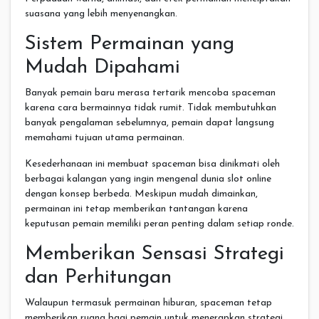
suasana yang lebih menyenangkan.
Sistem Permainan yang
Mudah Dipahami
Banyak pemain baru merasa tertarik mencoba spaceman
karena cara bermainnya tidak rumit. Tidak membutuhkan
banyak pengalaman sebelumnya, pemain dapat langsung
memahami tujuan utama permainan.
Kesederhanaan ini membuat spaceman bisa dinikmati oleh
berbagai kalangan yang ingin mengenal dunia slot online
dengan konsep berbeda. Meskipun mudah dimainkan,
permainan ini tetap memberikan tantangan karena
keputusan pemain memiliki peran penting dalam setiap ronde.
Memberikan Sensasi Strategi
dan Perhitungan
Walaupun termasuk permainan hiburan, spaceman tetap
memberikan ruang bagi pemain untuk menerapkan strategi.