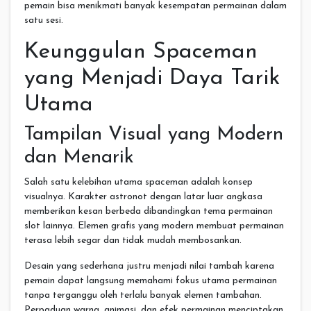
pemain bisa menikmati banyak kesempatan permainan dalam
satu sesi.
Keunggulan Spaceman
yang Menjadi Daya Tarik
Utama
Tampilan Visual yang Modern
dan Menarik
Salah satu kelebihan utama spaceman adalah konsep
visualnya. Karakter astronot dengan latar luar angkasa
memberikan kesan berbeda dibandingkan tema permainan
slot lainnya. Elemen grafis yang modern membuat permainan
terasa lebih segar dan tidak mudah membosankan.
Desain yang sederhana justru menjadi nilai tambah karena
pemain dapat langsung memahami fokus utama permainan
tanpa terganggu oleh terlalu banyak elemen tambahan.
Perpaduan warna, animasi, dan efek permainan menciptakan