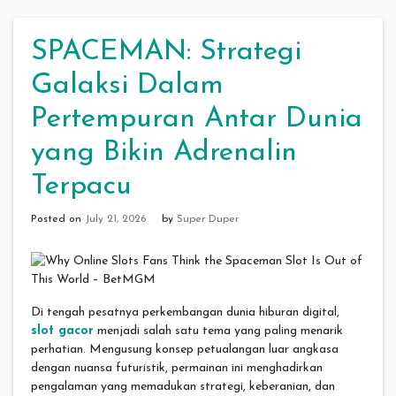
SPACEMAN: Strategi
Galaksi Dalam
Pertempuran Antar Dunia
yang Bikin Adrenalin
Terpacu
Posted on
July 21, 2026
by
Super Duper
Di tengah pesatnya perkembangan dunia hiburan digital,
slot gacor
menjadi salah satu tema yang paling menarik
perhatian. Mengusung konsep petualangan luar angkasa
dengan nuansa futuristik, permainan ini menghadirkan
pengalaman yang memadukan strategi, keberanian, dan