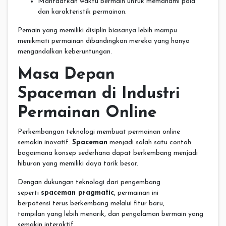
Manfaatkan waktu bermain untuk memahami pola
dan karakteristik permainan.
Pemain yang memiliki disiplin biasanya lebih mampu
menikmati permainan dibandingkan mereka yang hanya
mengandalkan keberuntungan.
Masa Depan
Spaceman di Industri
Permainan Online
Perkembangan teknologi membuat permainan online
semakin inovatif.
Spaceman
menjadi salah satu contoh
bagaimana konsep sederhana dapat berkembang menjadi
hiburan yang memiliki daya tarik besar.
Dengan dukungan teknologi dari pengembang
seperti
spaceman pragmatic
, permainan ini
berpotensi terus berkembang melalui fitur baru,
tampilan yang lebih menarik, dan pengalaman bermain yang
semakin interaktif.