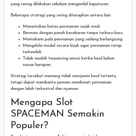
yang sering dilakukan sebelum mengambil keputusan.
Beberapa strategi yang sering diterapkan antara lain:
Menentukan batas permainan sejak awal.
Bermain dengan penuh kesabaran tanpa terburu-buru.
Memahami pola permainan yang sedang berlangsung.
Mengelola modal secara bijak agar permainan tetap
terkendali.
Tidak mudah terpancing emosi ketika hasil belum
sesuai harapan.
Strategi tersebut memang tidak menjamin hasil tertentu,
tetapi dapat membantu pemain menikmati permainan
dengan lebih terkontrol dan nyaman.
Mengapa Slot
SPACEMAN Semakin
Populer?