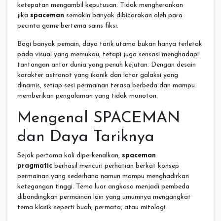
ketepatan mengambil keputusan. Tidak mengherankan
jika
spaceman
semakin banyak dibicarakan oleh para
pecinta game bertema sains fiksi.
Bagi banyak pemain, daya tarik utama bukan hanya terletak
pada visual yang memukau, tetapi juga sensasi menghadapi
tantangan antar dunia yang penuh kejutan. Dengan desain
karakter astronot yang ikonik dan latar galaksi yang
dinamis, setiap sesi permainan terasa berbeda dan mampu
memberikan pengalaman yang tidak monoton.
Mengenal SPACEMAN
dan Daya Tariknya
Sejak pertama kali diperkenalkan,
spaceman
pragmatic
berhasil mencuri perhatian berkat konsep
permainan yang sederhana namun mampu menghadirkan
ketegangan tinggi. Tema luar angkasa menjadi pembeda
dibandingkan permainan lain yang umumnya mengangkat
tema klasik seperti buah, permata, atau mitologi.