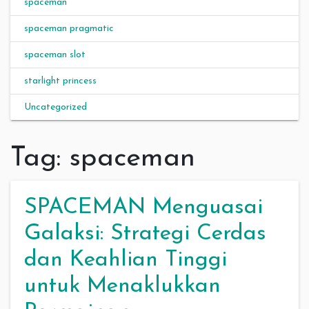
spaceman
spaceman pragmatic
spaceman slot
starlight princess
Uncategorized
Tag:
spaceman
SPACEMAN Menguasai
Galaksi: Strategi Cerdas
dan Keahlian Tinggi
untuk Menaklukkan